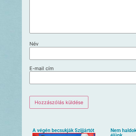
Név
E-mail cím
A végén becsukják Szijjártót
Nem haldokl
élünk