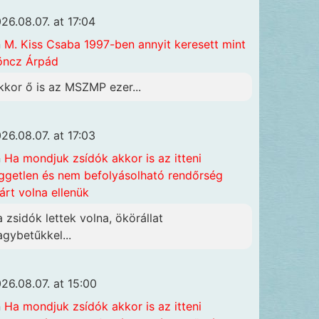
26.08.07. at 17:04
n
M. Kiss Csaba 1997-ben annyit keresett mint
öncz Árpád
kkor ő is az MSZMP ezer...
26.08.07. at 17:03
n
Ha mondjuk zsídók akkor is az itteni
ggetlen és nem befolyásolható rendőrség
járt volna ellenük
a zsidók lettek volna, ökörállat
agybetűkkel...
26.08.07. at 15:00
n
Ha mondjuk zsídók akkor is az itteni