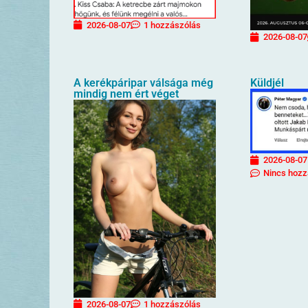
2026-08-07
1 hozzászólás
2026-08-07
A kerékpáripar válsága még
Küldjél
mindig nem ért véget
2026-08-07
Nincs hozz
2026-08-07
1 hozzászólás