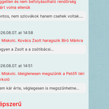
ggetlen és nem befolyásolható rendőrség
járt volna ellenük
ontos, nem szlovákok hanem csehek voltak....
26.08.07. at 14:58
n
Miskolc. Kovács Zsolt haragszik Bíró Márkra
egyen a Zsolt a a zsótibácsi...
26.08.07. at 14:51
n
Miskolc. Ideiglenesen megszűnik a Petőfi téri
rkoló
em kár érte, véglegesen is megszűnhetne...
épszerű