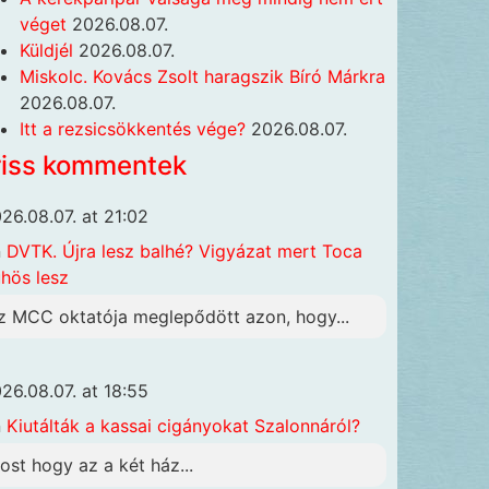
véget
2026.08.07.
Küldjél
2026.08.07.
Miskolc. Kovács Zsolt haragszik Bíró Márkra
2026.08.07.
Itt a rezsicsökkentés vége?
2026.08.07.
riss kommentek
26.08.07. at 21:02
n
DVTK. Újra lesz balhé? Vigyázat mert Toca
hös lesz
z MCC oktatója meglepődött azon, hogy...
26.08.07. at 18:55
n
Kiutálták a kassai cigányokat Szalonnáról?
ost hogy az a két ház...