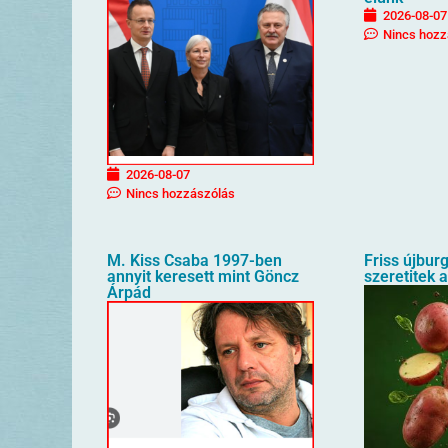
2026-08-07
Nincs hozz
2026-08-07
Nincs hozzászólás
M. Kiss Csaba 1997-ben
Friss újbur
annyit keresett mint Göncz
szeretitek 
Árpád