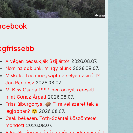
acebook
egfrissebb
A végén becsukják Szijjártót
2026.08.07.
Nem haldoklunk, mi így élünk
2026.08.07.
Miskolc. Toca megkapta a selyemzsinórt?
Jön Bandesz
2026.08.07.
M. Kiss Csaba 1997-ben annyit keresett
mint Göncz Árpád
2026.08.07.
Friss újburgonya! 🥔 Ti mivel szeretitek a
legjobban? 😊
2026.08.07.
Csak békésen. Tóth-Szántai köszöntetet
mondott
2026.08.07.
A kerékpáripar válsága még mindig nem ért