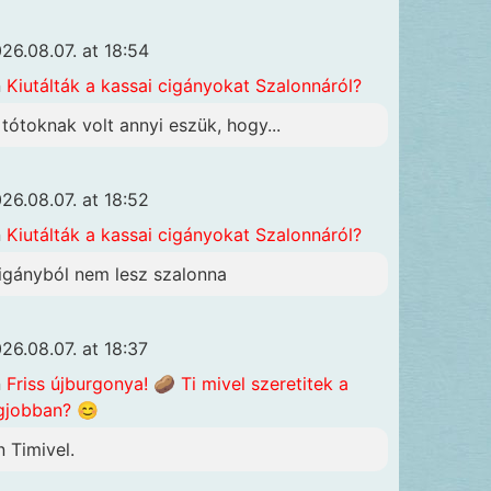
26.08.07. at 18:54
n
Kiutálták a kassai cigányokat Szalonnáról?
 tótoknak volt annyi eszük, hogy...
26.08.07. at 18:52
n
Kiutálták a kassai cigányokat Szalonnáról?
igányból nem lesz szalonna
26.08.07. at 18:37
n
Friss újburgonya! 🥔 Ti mivel szeretitek a
gjobban? 😊
n Timivel.