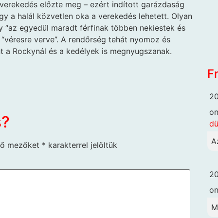
verekedés előzte meg – ezért indított garázdaság
ogy a halál közvetlen oka a verekedés lehetett. Olyan
ogy “az egyedül maradt férfinak többen nekiestek és
ak “véresre verve”. A rendőrség tehát nyomoz és
nt a Rockynál és a kedélyek is megnyugszanak.
F
20
o
s?
dü
A
ző mezőket
*
karakterrel jelöltük
20
o
M