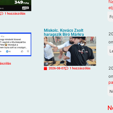
fü
el
1 hozzászólás
F
Miskolc. Kovács Zsolt
20
haragszik Bíró Márkra
o
L
ászólás
20
2026-08-07
1 hozzászólás
o
pa
N
N