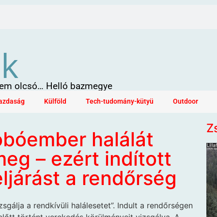
ök
 sem olcsó… Helló bazmegye
azdaság
Külföld
Tech-tudomány-kütyü
Outdoor
Z
obóember halálát
eg – ezért indított
ljárást a rendőrség
zsgálja a rendkívüli halálesetet”. Indult a rendőrségen