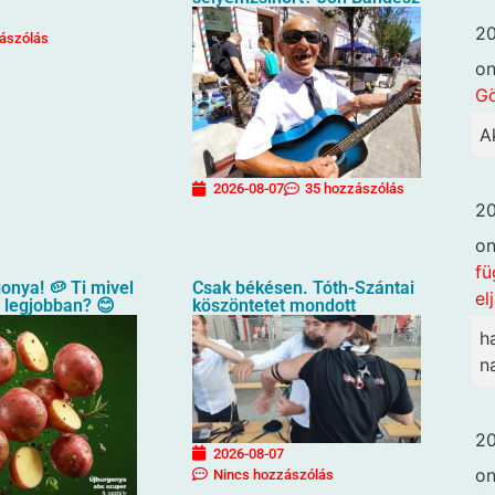
20
ászólás
o
G
A
2026-08-07
35 hozzászólás
20
o
fü
gonya! 🥔 Ti mivel
Csak békésen. Tóth-Szántai
el
a legjobban? 😊
köszöntetet mondott
h
n
20
2026-08-07
o
Nincs hozzászólás