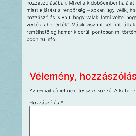
hozzászólásában. Mivel a kidobóember halálát 
miatt eljárást a rendőrség – sokan úgy vélik, h
hozzászólás is volt, hogy valaki látni vélte, h
verték, ahol érték”. Másik viszont két fiút látt
remélhetőleg hamar kiderül, pontosan mi törté
boon.hu infó
Vélemény, hozzászólá
Az e-mail címet nem tesszük közzé.
A kötele
Hozzászólás
*