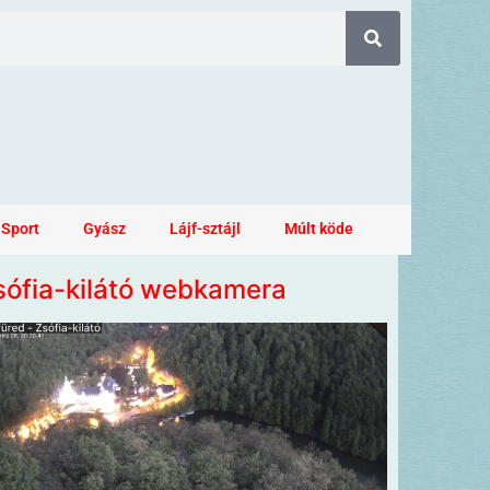
Sport
Gyász
Lájf-sztájl
Múlt köde
sófia-kilátó webkamera