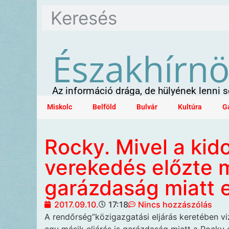
Északhírn
Az információ drága, de hülyének lenni
Miskolc
Belföld
Bulvár
Kultúra
G
Rocky. Mivel a kid
verekedés előzte m
garázdaság miatt e
2017.09.10.
17:18
Nincs hozzászólás
A rendőrség”közigazgatási
eljárás keretében vi