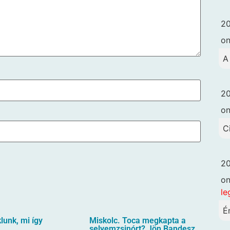
20
o
A
20
o
C
20
o
le
É
unk, mi így
Miskolc. Toca megkapta a
selyemzsinórt? Jön Bandesz