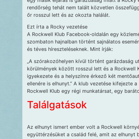
egy másik eljárás is garázdaság miatt a Rocky 
rendőrség tehát nem talált közvetlen összefügg
őr rosszul lett és az okozta halálát.
Ezt írta a Rocky vezetése
A Rockwell Klub Facebook-oldalán egy közlemé
szombaton hajnalban történt sajnálatos esemény
és téves híreszteléseknek. Mint írják:
„A szórakozóhelyen kívül történt garázdaság ut
körülmények között rosszul lett és a Rockwell
igyekezete és a helyszínre érkező két mentőaut
ellenére is elhunyt.” A klub vezetése kifejezte 
Rockwell Klub egy régi munkatársat, egy baráto
Találgatások
Az elhunyt ismert ember volt a Rockwell körny
együttérzésüket a család felé, amit az elhunyt 