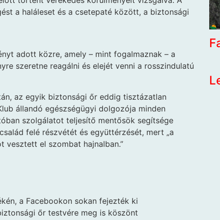
előtt történt verekedés körülményeit vizsgálva. A
ést a haláleset és a csetepaté között, a biztonsági
F
nyt adott közre, amely – mint fogalmaznak – a
re szeretne reagálni és elejét venni a rosszindulatú
L
án, az egyik biztonsági őr eddig tisztázatlan
 Klub állandó egészségügyi dolgozója minden
óban szolgálatot teljesítő mentősök segítsége
a család felé részvétét és együttérzését, mert „a
t vesztett el szombat hajnalban.”
ékén, a Facebookon sokan fejezték ki
biztonsági őr testvére meg is köszönt