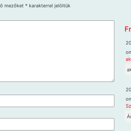
ző mezőket
*
karakterrel jelöltük
F
20
o
ak
a
20
o
Sz
Á