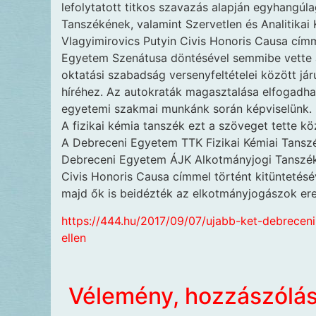
lefolytatott titkos szavazás alapján egyhangú
Tanszékének, valamint Szervetlen és Analitikai 
Vlagyimirovics Putyin Civis Honoris Causa címm
Egyetem Szenátusa döntésével semmibe vette a
oktatási szabadság versenyfeltételei között j
híréhez. Az autokraták magasztalása elfogadhat
egyetemi szakmai munkánk során képviselünk.
A fizikai kémia tanszék ezt a szöveget tette kö
A Debreceni Egyetem TTK Fizikai Kémiai Tansz
Debreceni Egyetem ÁJK Alkotmányjogi Tanszék á
Civis Honoris Causa címmel történt kitüntetésé
majd ők is beidézték az elkotmányjogászok ered
https://444.hu/2017/09/07/ujabb-ket-debreceni
ellen
Vélemény, hozzászólá