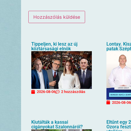
Tippeljen, ki lesz az új
Lontay. Kis
köztársasági elnök
patak Szép
2026-08-06
2 hozzászólás
2026-08-06
Kiutálták a kassai
Eltűnt egy 2
cigányokat Szalonnáról?
Ozora feszt