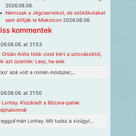
2026.08.06.
Nemcsak a Jégcsarnokot, de szökőkutakat
sem állítják le Miskolcon
2026.08.06.
riss kommentek
26.08.06. at 21:53
n
Orbán Anita több vizet kért a szlovákoktól,
ik azt üzenték: Lesz, ha esik
kko' azé volt a román módszer;...
26.08.06. at 21:50
n
Lontay. Kiszáradt a Bózsva-patak
éphalomnál
raggyá'mán Lontay. Mit tudsz a vizügyi...