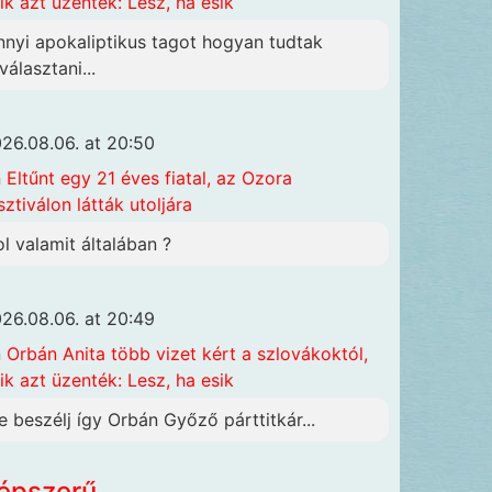
ik azt üzenték: Lesz, ha esik
nnyi apokaliptikus tagot hogyan tudtak
választani...
26.08.06. at 20:50
n
Eltűnt egy 21 éves fiatal, az Ozora
sztiválon látták utoljára
ol valamit általában ?
26.08.06. at 20:49
n
Orbán Anita több vizet kért a szlovákoktól,
ik azt üzenték: Lesz, ha esik
e beszélj így Orbán Győző párttitkár...
épszerű