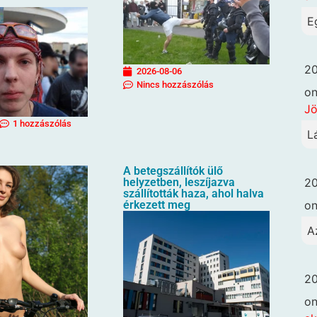
E
20
2026-08-06
Nincs hozzászólás
o
Jö
1 hozzászólás
L
A betegszállítók ülő
20
helyzetben, leszíjazva
szállították haza, ahol halva
o
érkezett meg
A
20
o