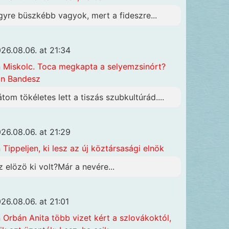
gyre büszkébb vagyok, mert a fideszre...
26.08.06. at 21:34
n
Miskolc. Toca megkapta a selyemzsinórt?
n Bandesz
átom tökéletes lett a tiszás szubkultúrád....
26.08.06. at 21:29
n
Tippeljen, ki lesz az új köztársasági elnök
z elözö ki volt?Már a nevére...
26.08.06. at 21:01
n
Orbán Anita több vizet kért a szlovákoktól,