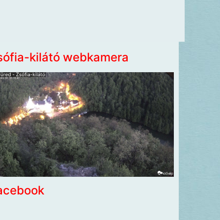
sófia-kilátó webkamera
acebook