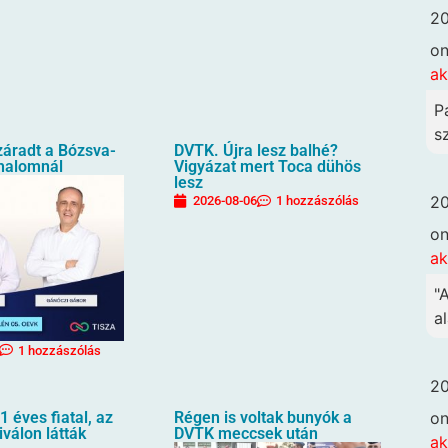
20
o
ak
P
sz
záradt a Bózsva-
DVTK. Újra lesz balhé?
halomnál
Vigyázat mert Toca dühös
lesz
20
2026-08-06
1 hozzászólás
o
ak
"
al
1 hozzászólás
20
o
1 éves fiatal, az
Régen is voltak bunyók a
iválon látták
DVTK meccsek után
ak