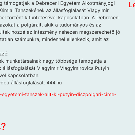
lag támogatják a Debreceni Egyetem Alkotmányjogi
L
Kémiai Tanszékének az állásfoglalását Vlagyimir
el történt kitüntetésével kapcsolatban. A Debreceni
zokat a polgárait, akik a tudományos és az
árultak hozzá az intézmény nehezen megszerezhető jó
atlan számunkra, mindennel ellenkezik, amit az
zzé:
ék munkatársainak nagy többsége támogatja a
llásfoglalását Vlagyimir Vlagyimirovics Putyin
vel kapcsolatban.
eti állásfoglalását. 444.hu
-egyetemi-tanszek-allt-ki-putyin-diszpolgari-cime-
s?