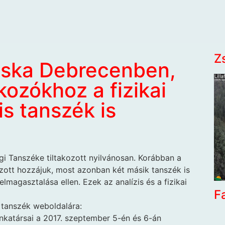
Z
cska Debrecenben,
akozókhoz a fizikai
is tanszék is
 Tanszéke tiltakozott nyilvánosan. Korábban a
kozott hozzájuk, most azonban két másik tanszék is
elmagasztalása ellen. Ezek az analízis és a fizikai
F
 tanszék weboldalára:
katársai a 2017. szeptember 5-én és 6-án