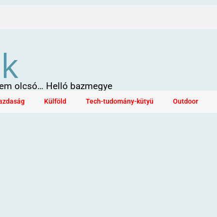
ök
 sem olcsó… Helló bazmegye
azdaság
Külföld
Tech-tudomány-kütyü
Outdoor