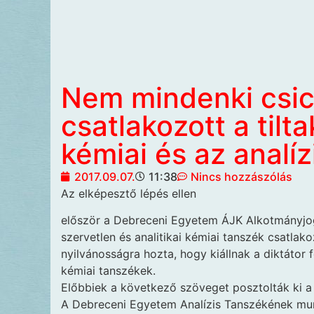
Nem mindenki csi
csatlakozott a tilt
kémiai és az analíz
2017.09.07.
11:38
Nincs hozzászólás
Az elképesztő lépés ellen
először a Debreceni Egyetem ÁJK Alkotmányjogi
szervetlen és analitikai kémiai tanszék csatla
nyilvánosságra hozta, hogy kiállnak a diktátor f
kémiai tanszékek.
Előbbiek a következő szöveget posztolták ki a
A Debreceni Egyetem Analízis Tanszékének mun