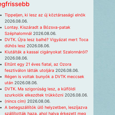
egfrissebb
Tippeljen, ki lesz az új köztársasági elnök
2026.08.06.
Lontay. Kiszáradt a Bózsva-patak
Széphalomnál
2026.08.06.
DVTK. Újra lesz balhé? Vigyázat mert Toca
dühös lesz
2026.08.06.
Kiutálták a kassai cigányokat Szalonnáról?
2026.08.06.
Eltűnt egy 21 éves fiatal, az Ozora
fesztiválon látták utoljára
2026.08.06.
Régen is voltak bunyók a DVTK meccsek
után
2026.08.06.
DVTK. Ma szigorúság lesz, a külföldi
szurkolók elkezdtek trükközni
2026.08.06.
(nincs cím)
2026.08.06.
A betegszállítók ülő helyzetben, leszíjazva
szállították haza, ahol halva érkezett meg