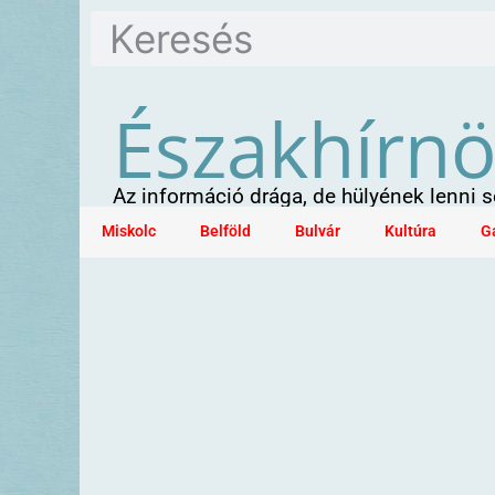
Északhírn
Az információ drága, de hülyének lenni
Miskolc
Belföld
Bulvár
Kultúra
G