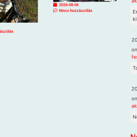
ak
2026-08-06
Nincs hozzászólás
E
ki
ászólás
20
o
fe
T
20
o
ak
N
N