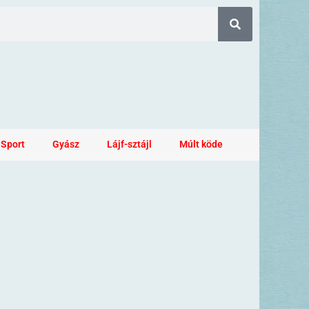
Sport
Gyász
Lájf-sztájl
Múlt köde