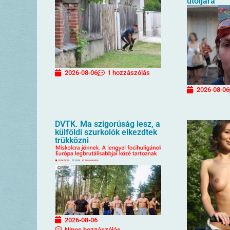
utoljára
2026-08-06
1 hozzászólás
2026-08-06
DVTK. Ma szigorúság lesz, a
külföldi szurkolók elkezdtek
trükközni
2026-08-06
Nincs hozzászólás