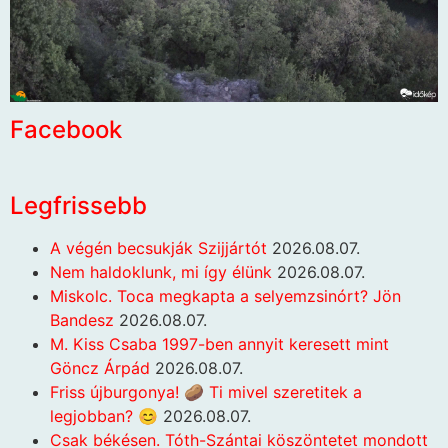
Facebook
Legfrissebb
A végén becsukják Szijjártót
2026.08.07.
Nem haldoklunk, mi így élünk
2026.08.07.
Miskolc. Toca megkapta a selyemzsinórt? Jön
Bandesz
2026.08.07.
M. Kiss Csaba 1997-ben annyit keresett mint
Göncz Árpád
2026.08.07.
Friss újburgonya! 🥔 Ti mivel szeretitek a
legjobban? 😊
2026.08.07.
Csak békésen. Tóth-Szántai köszöntetet mondott