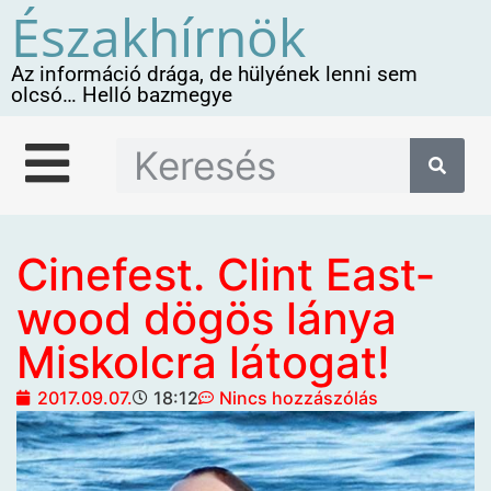
Északhírnök
Az információ drága, de hülyének lenni sem
olcsó… Helló bazmegye
Cinefest. Clint East­
wood dögös lánya
Miskolcra lá­to­gat!
2017.09.07.
18:12
Nincs hozzászólás