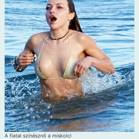
A fi­a­tal szí­nésznő a mis­kolci