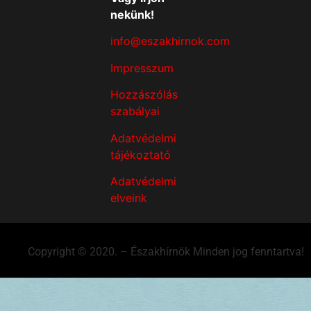
nekünk!
info@eszakhirnok.com
Impresszum
Hozzászólás
szabályai
Adatvédelmi
tájékoztató
Adatvédelmi
elveink
Copyright © 2020. – Északhírnök Minden jog fenntartva!