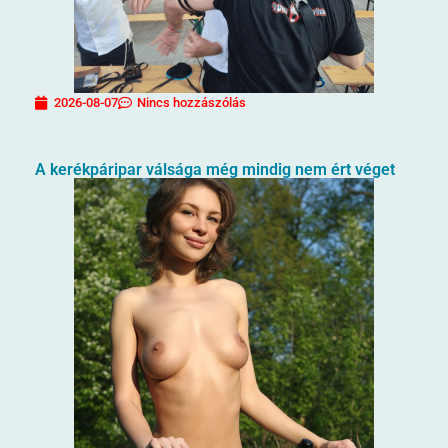
2026-08-07
Nincs hozzászólás
A kerékpáripar válsága még mindig nem ért véget