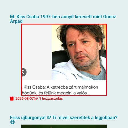
M. Kiss Csaba 1997-ben annyit keresett mint Göncz
Árpád
2026-08-07
1 hozzászólás
Friss újburgonya! 🥔 Ti mivel szeretitek a legjobban?
😊