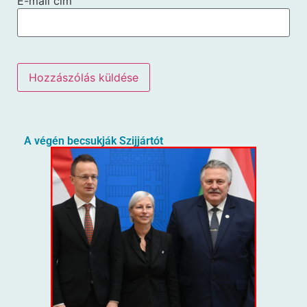
E-mail cím
A végén becsukják Szijjártót