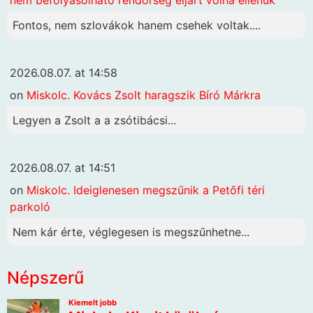
nem befolyásolható rendőrség eljárt volna ellenük
Fontos, nem szlovákok hanem csehek voltak....
2026.08.07. at 14:58
on
Miskolc. Kovács Zsolt haragszik Bíró Márkra
Legyen a Zsolt a a zsótibácsi...
2026.08.07. at 14:51
on
Miskolc. Ideiglenesen megszűnik a Petőfi téri
parkoló
Nem kár érte, véglegesen is megszűnhetne...
Népszerű