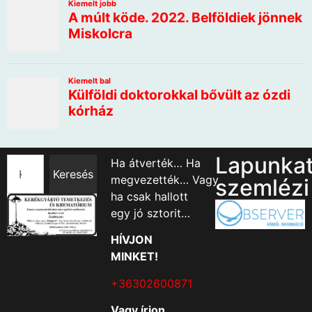
Lapunka
Ha átverték… Ha
Keresés
megvezették… Vagy
szemlézi
ha csak hallott
egy jó sztorit…
HÍVJON
MINKET!
+36302600871
Vagy írjon