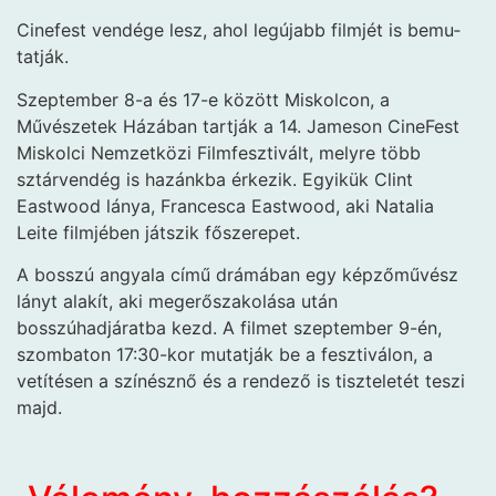
Cin­e­fest ven­dége lesz, ahol leg­újabb film­jét is be­mu­
tat­ják.
Szeptember 8-a és 17-e között Miskolcon, a
Művészetek Házában tartják a 14. Jameson CineFest
Miskolci Nemzetközi Filmfesztivált, melyre több
sztárvendég is hazánkba érkezik. Egyikük Clint
Eastwood lánya, Francesca Eastwood, aki Natalia
Leite filmjében játszik főszerepet.
A bosszú angyala című drámában egy képzőművész
lányt alakít, aki megerőszakolása után
bosszúhadjáratba kezd. A filmet szeptember 9-én,
szombaton 17:30-kor mutatják be a fesztiválon, a
vetítésen a színésznő és a rendező is tiszteletét teszi
majd.