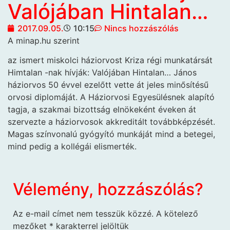
Valójában Hintalan…
2017.09.05.
10:15
Nincs hozzászólás
A minap.hu szerint
az ismert miskolci háziorvost Kriza régi munkatársát
Himtalan -nak hívják: Valójában Hintalan… János
háziorvos 50 évvel ezelőtt vette át jeles minősítésű
orvosi diplomáját. A Háziorvosi Egyesülésnek alapító
tagja, a szakmai bizottság elnökeként éveken át
szervezte a háziorvosok akkreditált továbbképzését.
Magas színvonalú gyógyító munkáját mind a betegei,
mind pedig a kollégái elismerték.
Vélemény, hozzászólás?
Az e-mail címet nem tesszük közzé.
A kötelező
mezőket
*
karakterrel jelöltük