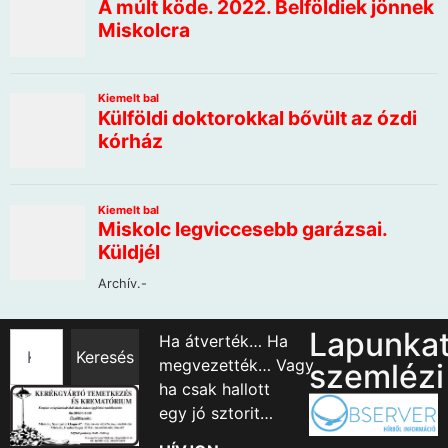
Lapunka
Ha átverték… Ha
Keresés
megvezették… Vagy
szemlézi
ha csak hallott
egy jó sztorit…