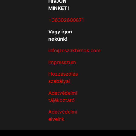
HÍVJON
MINKET!
+36302600871
Vagy írjon
nekünk!
info@eszakhirnok.com
Impresszum
Hozzászólás
szabályai
Adatvédelmi
tájékoztató
Adatvédelmi
elveink