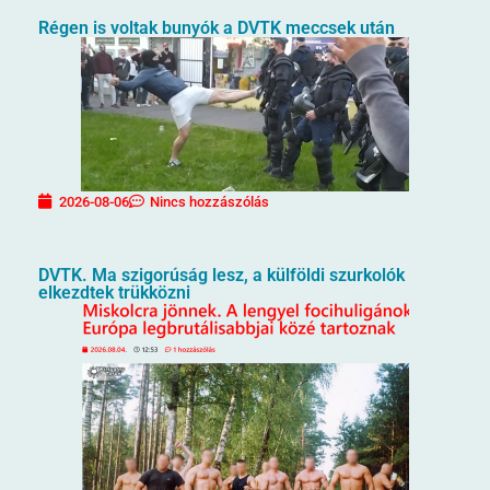
Régen is voltak bunyók a DVTK meccsek után
2026-08-06
Nincs hozzászólás
DVTK. Ma szigorúság lesz, a külföldi szurkolók
elkezdtek trükközni