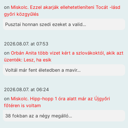
on
Miskolc. Ezzel akarják ellehetetleníteni Tocát -lásd
győri közgyűlés
Pusztai honnan szedi ezeket a valid...
2026.08.07. at 07:53
on
Orbán Anita több vizet kért a szlovákoktól, akik azt
üzenték: Lesz, ha esik
Voltál már fent életedben a mavir...
2026.08.07. at 06:24
on
Miskolc. Hipp-hopp 1 óra alatt már az Újgyőri
főtéren is voltam
38 fokban az a négy megálló...