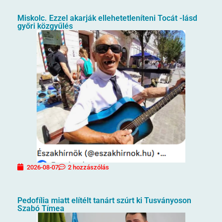
Miskolc. Ezzel akarják ellehetetleníteni Tocát -lásd
győri közgyűlés
2026-08-07
2 hozzászólás
Pedofília miatt elítélt tanárt szúrt ki Tusványoson
Szabó Tímea