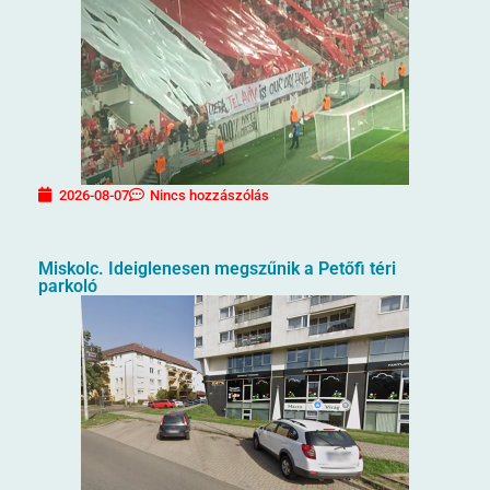
2026-08-07
Nincs hozzászólás
Miskolc. Ideiglenesen megszűnik a Petőfi téri
parkoló