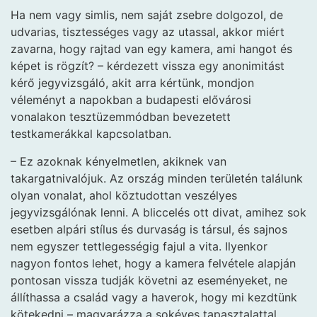
Ha nem vagy simlis, nem saját zsebre dolgozol, de
udvarias, tisztességes vagy az utassal, akkor miért
zavarna, hogy rajtad van egy kamera, ami hangot és
képet is rögzít? – kérdezett vissza egy anonimitást
kérő jegyvizsgáló, akit arra kértünk, mondjon
véleményt a napokban a budapesti elővárosi
vonalakon tesztüzemmódban bevezetett
testkamerákkal kapcsolatban.
– Ez azoknak kényelmetlen, akiknek van
takargatnivalójuk. Az ország minden területén találunk
olyan vonalat, ahol köztudottan veszélyes
jegyvizsgálónak lenni. A bliccelés ott divat, amihez sok
esetben alpári stílus és durvaság is társul, és sajnos
nem egyszer tettlegességig fajul a vita. Ilyenkor
nagyon fontos lehet, hogy a kamera felvétele alapján
pontosan vissza tudják követni az eseményeket, ne
állíthassa a család vagy a haverok, hogy mi kezdtünk
kötekedni – magyarázza a sokéves tapasztalattal