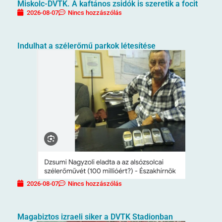
Miskolc-DVTK. A kaftános zsidók is szeretik a focit
2026-08-07
Nincs hozzászólás
Indulhat a szélerőmű parkok létesítése
2026-08-07
Nincs hozzászólás
Magabiztos izraeli siker a DVTK Stadionban