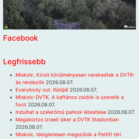
Facebook
Legfrissebb
Miskolc. Kicsit körülményesen verekedtek a DVTK-
ás rendezők
2026.08.07.
Everybody out. Küldjél
2026.08.07.
Miskolc-DVTK. A kaftános zsidók is szeretik a
focit
2026.08.07.
Indulhat a szélerőmű parkok létesítése
2026.08.07.
Magabiztos izraeli siker a DVTK Stadionban
2026.08.07.
Miskolc. Ideiglenesen megszűnik a Petőfi téri