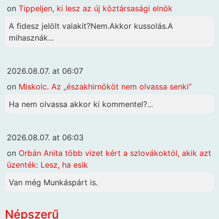
on
Tippeljen, ki lesz az új köztársasági elnök
A fidesz jelölt valakit?Nem.Akkor kussolás.A
mihasznák...
2026.08.07. at 06:07
on
Miskolc. Az „északhirnököt nem olvassa senki”
Ha nem olvassa akkor ki kommentel?...
2026.08.07. at 06:03
on
Orbán Anita több vizet kért a szlovákoktól, akik azt
üzenték: Lesz, ha esik
Van még Munkáspárt is.
Népszerű