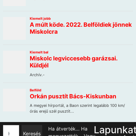
Lapunka
Ha átverték… Ha
Keresés