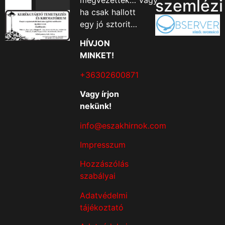
megvezették… Vagy
szemlézi
ha csak hallott
egy jó sztorit…
HÍVJON
MINKET!
+36302600871
Vagy írjon
nekünk!
info@eszakhirnok.com
Impresszum
Hozzászólás
szabályai
Adatvédelmi
tájékoztató