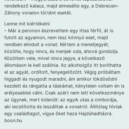
rendelkező kalauz, majd elmesélte egy, a Debrecen–
Záhony vonalon történt esetét.
Lenne mit kiértékelni
– Már a peronon észrevettem egy ittas férfit, át is
futott az agyamon, nem lesz könnyű eset, majd
rendben elindult a vonat. Kértem a menetjegyét,
közölte, hogy nincs, és menjek oda, ahová gondolja.
Közöltem vele, mivel nincs jegye, a következő
állomáson le kell szállnia. Az alkoholgőz itt boríthatta
el az agyát, ordított, fenyegetőzött. Végig próbáltam
higgadt és nyugodt maradni, ám amikor lökdösődni
kezdett és rángatta a táskámat, kénytelen voltam én is
erélyesebbé válni. Csak azért nem lett következménye
az ügynek, mert kiderült: az egyik utas a cimborája,
aki lecsitította és leszálltak a vonatról. Állítólag hívtak
egy családtagot, vigye őket haza Hajdúhadházra.
boon.hu