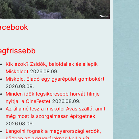
acebook
egfrissebb
Kik azok? Zsidók, baloldaliak és ellepik
Miskolcot
2026.08.09.
Miskolc. Eladó egy gyárépület gombokért
2026.08.09.
Minden idők legsikeresebb horvát filmje
nyitja a CineFestet
2026.08.09.
Az államé lesz a miskolci Avas szálló, amit
még most is szorgalmasan építgetnek
2026.08.09.
Lángolni fognak a magyarországi erdők,
közben az akkugyáraknak kell a víz