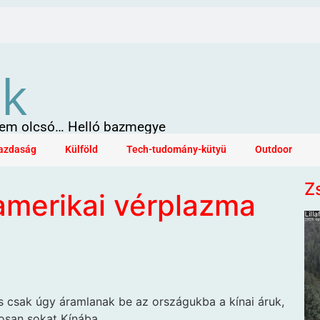
ök
 sem olcsó… Helló bazmegye
azdaság
Külföld
Tech-tudomány-kütyü
Outdoor
Z
amerikai vérplazma
s csak úgy áramlanak be az országukba a kínai áruk,
osan sokat Kínába.