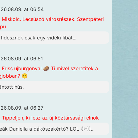
26.08.09. at 06:54
n
Miskolc. Lecsúszó városrészek. Szentpéteri
apu
 fidesznek csak egy vidéki libát...
26.08.09. at 06:51
n
Friss újburgonya! 🥔 Ti mivel szeretitek a
gjobban? 😊
ántott hús.
26.08.09. at 06:27
n
Tippeljen, ki lesz az új köztársasági elnök
eák Daniella a dákószakértő? LOL :):-))...