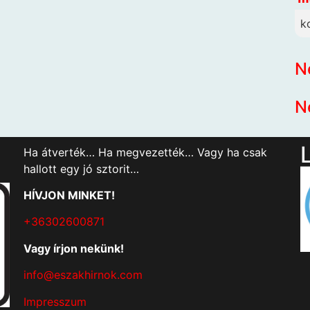
k
N
N
Ha átverték… Ha megvezették… Vagy ha csak
hallott egy jó sztorit…
HÍVJON MINKET!
+36302600871
Vagy írjon nekünk!
info@eszakhirnok.com
Impresszum