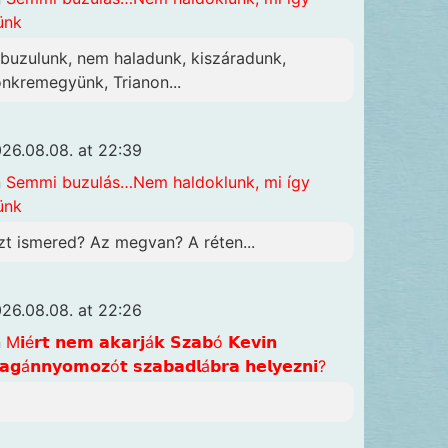
ünk
lbuzulunk, nem haladunk, kiszáradunk,
önkremegyünk, Trianon...
26.08.08. at 22:39
n
Semmi buzulás…Nem haldoklunk, mi így
ünk
zt ismered? Az megvan? A réten...
26.08.08. at 22:26
n
M𝗶é𝗿𝘁 𝗻𝗲𝗺 𝗮𝗸𝗮𝗿𝗷á𝗸 𝗦𝘇𝗮𝗯ó 𝗞𝗲𝘃𝗶𝗻
𝗴á𝗻𝗻𝘆𝗼𝗺𝗼𝘇ó𝘁 𝘀𝘇𝗮𝗯𝗮𝗱𝗹á𝗯𝗿𝗮 𝗵𝗲𝗹𝘆𝗲𝘇𝗻𝗶?