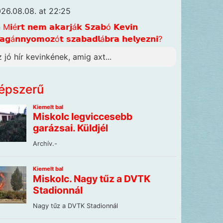
26.08.08. at 22:25
n
M𝗶é𝗿𝘁 𝗻𝗲𝗺 𝗮𝗸𝗮𝗿𝗷á𝗸 𝗦𝘇𝗮𝗯ó 𝗞𝗲𝘃𝗶𝗻
𝗴á𝗻𝗻𝘆𝗼𝗺𝗼𝘇ó𝘁 𝘀𝘇𝗮𝗯𝗮𝗱𝗹á𝗯𝗿𝗮 𝗵𝗲𝗹𝘆𝗲𝘇𝗻𝗶?
z jó hír kevinkének, amig axt...
épszerű