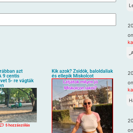
L
20
o
k
„
orábban azt
Kik azok? Zsidók, baloldaliak
20
 9 centis
és ellepik Miskolcot
üvet 5- re vágták
o
en
k
H
20
5 hozzászólás
o