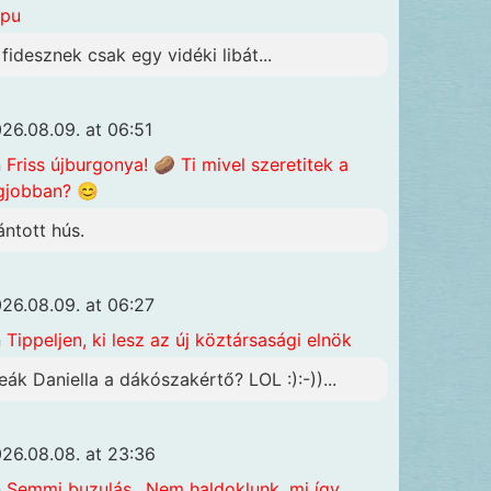
apu
 fidesznek csak egy vidéki libát...
26.08.09. at 06:51
n
Friss újburgonya! 🥔 Ti mivel szeretitek a
gjobban? 😊
ántott hús.
26.08.09. at 06:27
n
Tippeljen, ki lesz az új köztársasági elnök
eák Daniella a dákószakértő? LOL :):-))...
26.08.08. at 23:36
n
Semmi buzulás…Nem haldoklunk, mi így