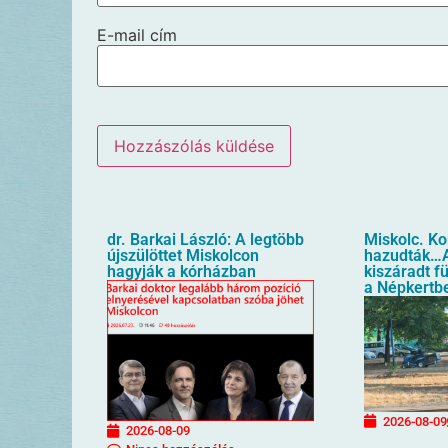
E-mail cím
dr. Barkai László: A legtöbb
Miskolc. K
újszülöttet Miskolcon
hazudták…A
hagyják a kórházban
kiszáradt f
a Népkertb
2026-08-09
2026-08-09