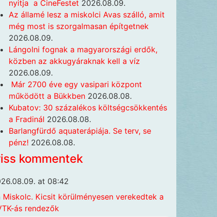
nyitja a CineFestet
2026.08.09.
Az államé lesz a miskolci Avas szálló, amit
még most is szorgalmasan építgetnek
2026.08.09.
Lángolni fognak a magyarországi erdők,
közben az akkugyáraknak kell a víz
2026.08.09.
Már 2700 éve egy vasipari központ
működött a Bükkben
2026.08.08.
Kubatov: 30 százalékos költségcsökkentés
a Fradinál
2026.08.08.
Barlangfürdő aquaterápiája. Se terv, se
pénz!
2026.08.08.
riss kommentek
26.08.09. at 08:42
n
Miskolc. Kicsit körülményesen verekedtek a
TK-ás rendezők