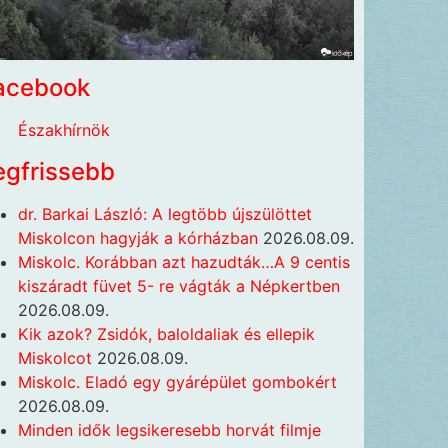
acebook
Északhírnök
egfrissebb
dr. Barkai László: A legtöbb újszülöttet
Miskolcon hagyják a kórházban
2026.08.09.
Miskolc. Korábban azt hazudták…A 9 centis
kiszáradt füvet 5- re vágták a Népkertben
2026.08.09.
Kik azok? Zsidók, baloldaliak és ellepik
Miskolcot
2026.08.09.
Miskolc. Eladó egy gyárépület gombokért
2026.08.09.
Minden idők legsikeresebb horvát filmje