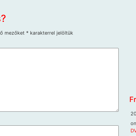
s?
ző mezőket
*
karakterrel jelöltük
F
20
o
DV