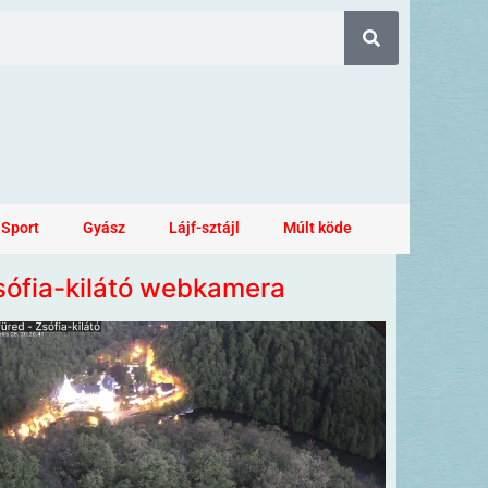
Sport
Gyász
Lájf-sztájl
Múlt köde
sófia-kilátó webkamera