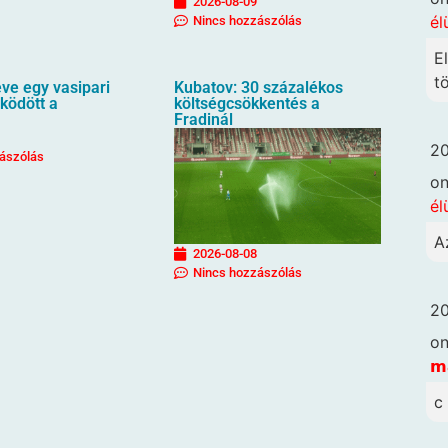
2026-08-09
él
Nincs hozzászólás
E
t
ve egy vasipari
Kubatov: 30 százalékos
ködött a
költségcsökkentés a
Fradinál
20
ászólás
o
él
A
2026-08-08
Nincs hozzászólás
20
o
𝗺
c