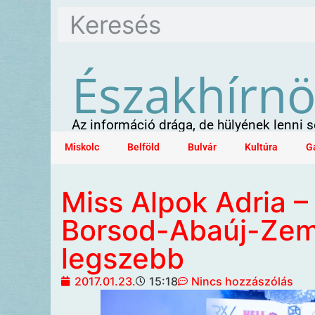
Északhírn
Az információ drága, de hülyének lenni
Miskolc
Belföld
Bulvár
Kultúra
G
Miss Alpok Adria 
Borsod-Abaúj-Ze
legszebb
2017.01.23.
15:18
Nincs hozzászólás