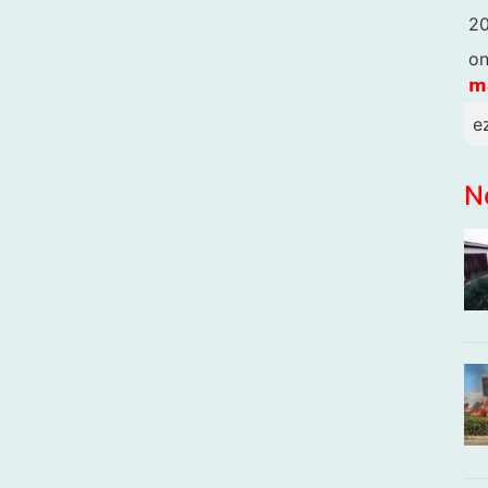
20
o
𝗺
e
N