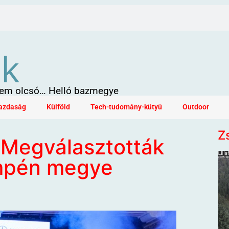
ök
 sem olcsó… Helló bazmegye
azdaság
Külföld
Tech-tudomány-kütyü
Outdoor
Z
– Megválasztották
mpén megye