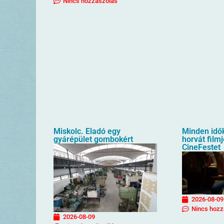
Nincs hozzászólás
Miskolc. Eladó egy
Minden idő
gyárépület gombokért
horvát filmj
CineFestet
2026-08-09
Nincs hozz
2026-08-09