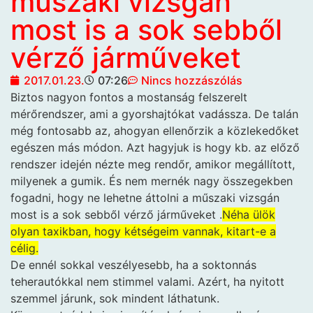
műszaki vizsgán
most is a sok sebből
vérző járműveket
2017.01.23.
07:26
Nincs hozzászólás
Biztos nagyon fontos a
mostanság felszerelt
mérőrendszer, ami a gyorshajtókat vadássza. De talán
még fontosabb az, ahogyan ellenőrzik a közlekedőket
egészen más módon. Azt hagyjuk is hogy kb. az előző
rendszer idején nézte meg rendőr, amikor megállított,
milyenek a gumik. És nem mernék nagy összegekben
fogadni, hogy ne lehetne áttolni a műszaki vizsgán
most is a sok sebből vérző járműveket .
Néha ülök
olyan taxikban, hogy kétségeim vannak, kitart-e a
célig.
De ennél sokkal veszélyesebb, ha a soktonnás
teherautókkal nem stimmel valami. Azért, ha nyitott
szemmel járunk, sok mindent láthatunk.