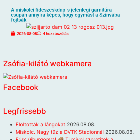
A miskolci fideszeskdnp-s jelenlegi garnitúra
csupán annyira képes, hogy egymást a Szinvába
fojtsák
2026-08-08
4 hozzászólás
Zsófia-kilátó webkamera
Facebook
Legfrissebb
Eloltották a lángokat
2026.08.08.
Miskolc. Nagy tűz a DVTK Stadionnál
2026.08.08.
Friss újburgonya! 🥔 Ti mivel szeretitek a