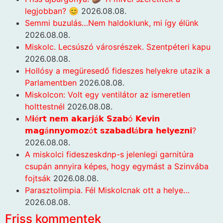
legjobban? 😊
2026.08.08.
Semmi buzulás…Nem haldoklunk, mi így élünk
2026.08.08.
Miskolc. Lecsúszó városrészek. Szentpéteri kapu
2026.08.08.
Hollósy a megüresedő fideszes helyekre utazik a
Parlamentben
2026.08.08.
Miskolcon: Volt egy ventilátor az ismeretlen
holttestnél
2026.08.08.
M𝗶é𝗿𝘁 𝗻𝗲𝗺 𝗮𝗸𝗮𝗿𝗷á𝗸 𝗦𝘇𝗮𝗯ó 𝗞𝗲𝘃𝗶𝗻
𝗺𝗮𝗴á𝗻𝗻𝘆𝗼𝗺𝗼𝘇ó𝘁 𝘀𝘇𝗮𝗯𝗮𝗱𝗹á𝗯𝗿𝗮 𝗵𝗲𝗹𝘆𝗲𝘇𝗻𝗶?
2026.08.08.
A miskolci fideszeskdnp-s jelenlegi garnitúra
csupán annyira képes, hogy egymást a Szinvába
fojtsák
2026.08.08.
Parasztolimpia. Fél Miskolcnak ott a helye…
2026.08.08.
Friss kommentek