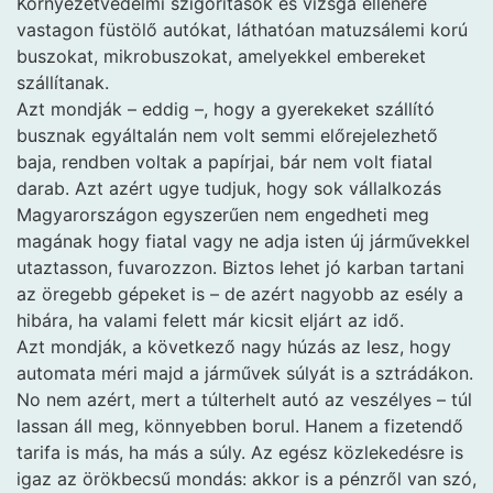
Környezetvédelmi szigorítások és vizsga ellenére
vastagon füstölő autókat, láthatóan matuzsálemi korú
buszokat, mikrobuszokat, amelyekkel embereket
szállítanak.
Azt mondják – eddig –, hogy a gyerekeket szállító
busznak egyáltalán nem volt semmi előrejelezhető
baja, rendben voltak a papírjai, bár nem volt fiatal
darab. Azt azért ugye tudjuk, hogy sok vállalkozás
Magyarországon egyszerűen nem engedheti meg
magának hogy fiatal vagy ne adja isten új járművekkel
utaztasson, fuvarozzon. Biztos lehet jó karban tartani
az öregebb gépeket is – de azért nagyobb az esély a
hibára, ha valami felett már kicsit eljárt az idő.
Azt mondják, a következő nagy húzás az lesz, hogy
automata méri majd a járművek súlyát is a sztrádákon.
No nem azért, mert a túlterhelt autó az veszélyes – túl
lassan áll meg, könnyebben borul. Hanem a fizetendő
tarifa is más, ha más a súly. Az egész közlekedésre is
igaz az örökbecsű mondás: akkor is a pénzről van szó,