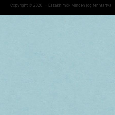
Copyright © 2020. – Északhírnök Minden jog fenntartva!