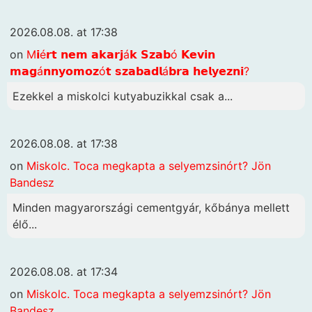
2026.08.08. at 17:38
on
M𝗶é𝗿𝘁 𝗻𝗲𝗺 𝗮𝗸𝗮𝗿𝗷á𝗸 𝗦𝘇𝗮𝗯ó 𝗞𝗲𝘃𝗶𝗻
𝗺𝗮𝗴á𝗻𝗻𝘆𝗼𝗺𝗼𝘇ó𝘁 𝘀𝘇𝗮𝗯𝗮𝗱𝗹á𝗯𝗿𝗮 𝗵𝗲𝗹𝘆𝗲𝘇𝗻𝗶?
Ezekkel a miskolci kutyabuzikkal csak a...
2026.08.08. at 17:38
on
Miskolc. Toca megkapta a selyemzsinórt? Jön
Bandesz
Minden magyarországi cementgyár, kőbánya mellett
élő...
2026.08.08. at 17:34
on
Miskolc. Toca megkapta a selyemzsinórt? Jön
Bandesz