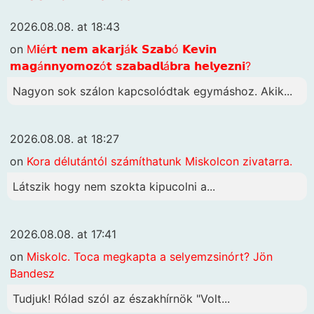
2026.08.08. at 18:43
on
M𝗶é𝗿𝘁 𝗻𝗲𝗺 𝗮𝗸𝗮𝗿𝗷á𝗸 𝗦𝘇𝗮𝗯ó 𝗞𝗲𝘃𝗶𝗻
𝗺𝗮𝗴á𝗻𝗻𝘆𝗼𝗺𝗼𝘇ó𝘁 𝘀𝘇𝗮𝗯𝗮𝗱𝗹á𝗯𝗿𝗮 𝗵𝗲𝗹𝘆𝗲𝘇𝗻𝗶?
Nagyon sok szálon kapcsolódtak egymáshoz. Akik...
2026.08.08. at 18:27
on
Kora délutántól számíthatunk Miskolcon zivatarra.
Látszik hogy nem szokta kipucolni a...
2026.08.08. at 17:41
on
Miskolc. Toca megkapta a selyemzsinórt? Jön
Bandesz
Tudjuk! Rólad szól az északhírnök "Volt...