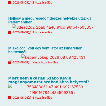
2026-08-08
2 hozzászólás
Hollósy a megüresedő fideszes helyekre utazik a
Parlamentben
2026-08-08
2 hozzászólás
Miskolcon: Volt egy ventilátor az ismeretlen
holttestnél
2026-08-08
Nincs hozzászólás
M𝗶é𝗿𝘁 𝗻𝗲𝗺 𝗮𝗸𝗮𝗿𝗷á𝗸 𝗦𝘇𝗮𝗯ó 𝗞𝗲𝘃𝗶𝗻
𝗺𝗮𝗴á𝗻𝗻𝘆𝗼𝗺𝗼𝘇ó𝘁 𝘀𝘇𝗮𝗯𝗮𝗱𝗹á𝗯𝗿𝗮 𝗵𝗲𝗹𝘆𝗲𝘇𝗻𝗶?
2026-08-08
8 hozzászólás