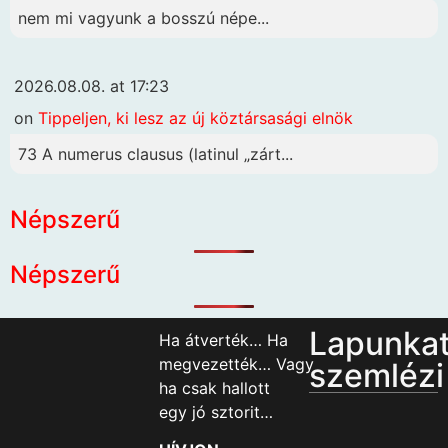
nem mi vagyunk a bosszú népe...
2026.08.08. at 17:23
on
Tippeljen, ki lesz az új köztársasági elnök
73 A numerus clausus (latinul „zárt...
Népszerű
Népszerű
Lapunka
Ha átverték… Ha
megvezették… Vagy
szemlézi
ha csak hallott
egy jó sztorit…