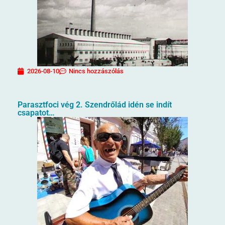
2026-08-10
Nincs hozzászólás
Parasztfoci vég 2. Szendrőlád idén se indít
csapatot…