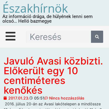
Északhírnök
Az információ drága, de hülyének lenni sem
olcsó… Helló bazmegye
Javuló Avasi közbizti.
Előkerült egy 10
centiméteres
kenőkés
2017.01.23.
05:51
Nincs hozzászólás
2016. július 20-án az Avasi
lakótelepen a mindössze