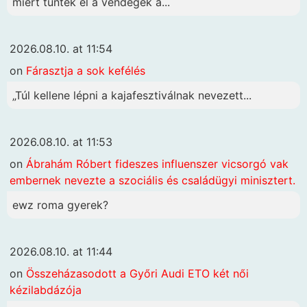
miért tűntek el a vendégek a...
2026.08.10. at 11:54
on
Fárasztja a sok kefélés
„Túl kellene lépni a kajafesztiválnak nevezett...
2026.08.10. at 11:53
on
Ábrahám Róbert fideszes influenszer vicsorgó vak
embernek nevezte a szociális és családügyi minisztert.
ewz roma gyerek?
2026.08.10. at 11:44
on
Összeházasodott a Győri Audi ETO két női
kézilabdázója