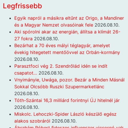
Legfrissebb
Egyik napról a másikra eltűnt az Origo, a Mandiner
és a Magyar Nemzet olvasóinak fele
2026.08.10.
Aki spórolni akar az energián, állítsa a klímát 26-
27 fokra
2026.08.10.
Bezárhat a 70 éves mályi téglagyár, amelyet
évekig hitegetett mentőövvel az Orbán-kormány
2026.08.10.
Parasztfoci vég 2. Szendrőlád idén se indít
csapatot…
2026.08.10.
Vnyimányie, Uwága, pozor. Bezár a Minden Másnál
Sokkal Olcsóbb Ruszki Szupermarketlánc
2026.08.10.
Tóth-Szántai 16,3 milliárd forintnyi ÚJ hitelnél jár
2026.08.10.
Miskolc. Lehoczki-Spider László készülő egész
alakos szobráról
2026.08.10.
Ábrahám Róbert fideszes influenszer vicsorgó vak