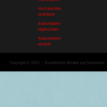
Hozzászólás
szabályai
Adatvédelmi
tájékoztató
Adatvédelmi
elveink
Copyright © 2020. – Északhírnök Minden jog fenntartva!