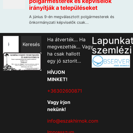
Lapunka
Ha átverték… Ha
Keresés
megvezették… Vagy
szemlézi
ha csak hallott
egy jó sztorit…
HÍVJON
MINKET!
+36302600871
Vagy írjon
nekünk!
info@eszakhirnok.com
Impresszum