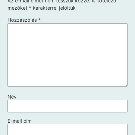
Az e-mail címet nem tesszük közzé.
A kötelező
mezőket
*
karakterrel jelöltük
Hozzászólás
*
Név
E-mail cím