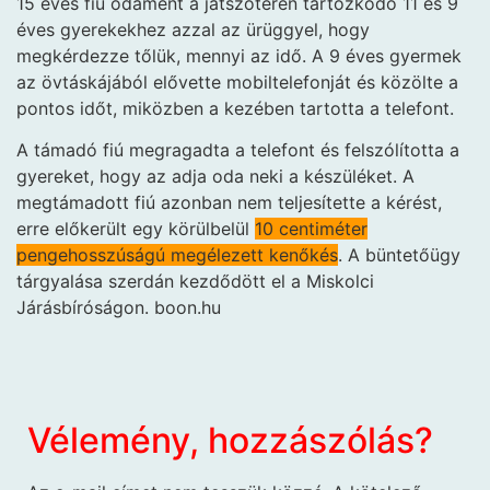
15 éves fiú odament a játszótéren tartózkodó 11 és 9
éves gyerekekhez azzal az ürüggyel, hogy
megkérdezze tőlük, mennyi az idő. A 9 éves gyermek
az övtáskájából elővette mobiltelefonját és közölte a
pontos időt, miközben a kezében tartotta a telefont.
A támadó fiú megragadta a telefont és felszólította a
gyereket, hogy az adja oda neki a készüléket. A
megtámadott fiú azonban nem teljesítette a kérést,
erre előkerült egy körülbelül
10 centiméter
pengehosszúságú megélezett kenőkés
. A büntetőügy
tárgyalása szerdán kezdődött el a Miskolci
Járásbíróságon. boon.hu
Vélemény, hozzászólás?