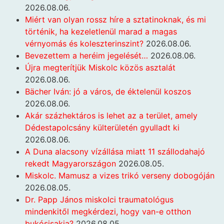
2026.08.06.
Miért van olyan rossz híre a sztatinoknak, és mi
történik, ha kezeletlenül marad a magas
vérnyomás és koleszterinszint?
2026.08.06.
Bevezettem a heréim jegelését…
2026.08.06.
Újra megterítjük Miskolc közös asztalát
2026.08.06.
Bächer Iván: jó a város, de éktelenül koszos
2026.08.06.
Akár százhektáros is lehet az a terület, amely
Dédestapolcsány külterületén gyulladt ki
2026.08.06.
A Duna alacsony vízállása miatt 11 szállodahajó
rekedt Magyarországon
2026.08.05.
Miskolc. Mamusz a vizes trikó verseny dobogóján
2026.08.05.
Dr. Papp János miskolci traumatológus
mindenkitől megkérdezi, hogy van-e otthon
bukósisakja?
2026.08.05.