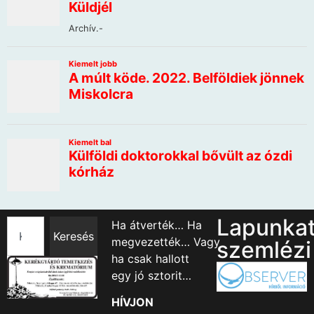
Lapunka
Ha átverték… Ha
Keresés
megvezették… Vagy
szemlézi
ha csak hallott
egy jó sztorit…
HÍVJON