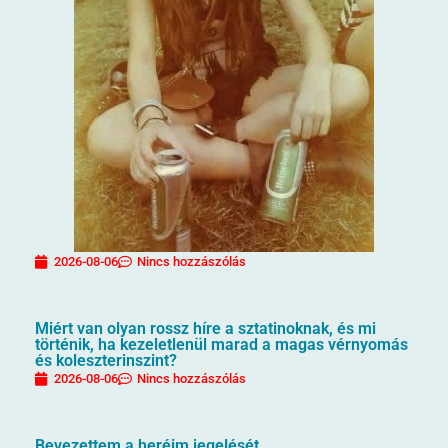
2026-08-06
Nincs hozzászólás
Miért van olyan rossz híre a sztatinoknak, és mi
történik, ha kezeletlenül marad a magas vérnyomás
és koleszterinszint?
2026-08-06
Nincs hozzászólás
Bevezettem a heréim jegelését…