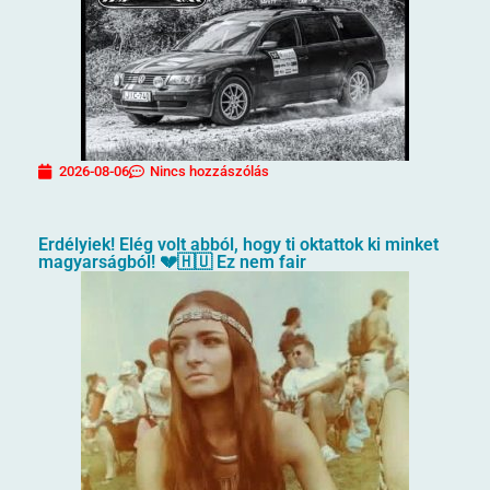
2026-08-06
Nincs hozzászólás
Erdélyiek! Elég volt abból, hogy ti oktattok ki minket
magyarságból! 💔🇭🇺 Ez nem fair