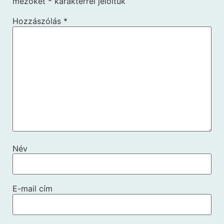
mezőket
*
karakterrel jelöltük
Hozzászólás
*
Név
E-mail cím