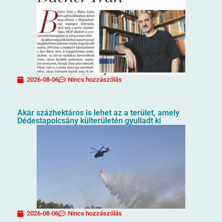
2026-08-06
Nincs hozzászólás
Akár százhektáros is lehet az a terület, amely
Dédestapolcsány külterületén gyulladt ki
2026-08-06
Nincs hozzászólás