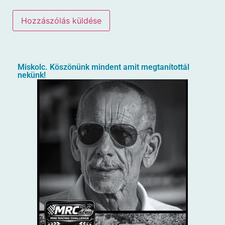
Miskolc. Köszönünk mindent amit megtanítottál
nekünk!