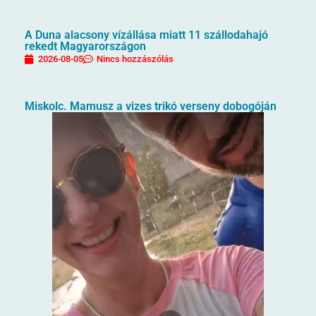
A Duna alacsony vízállása miatt 11 szállodahajó
rekedt Magyarországon
2026-08-05
Nincs hozzászólás
Miskolc. Mamusz a vizes trikó verseny dobogóján