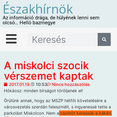
Északhírnök
Az információ drága, de hülyének lenni sem
olcsó… Helló bazmegye
A miskolci szocik
vérszemet kaptak
2017.01.19.
10:53
Nincs hozzászólás
Hókáosz: minden bírságot
töröljenek el!
Örülünk annak, hogy az MSZP hétfői követelésére a
városvezetés szerdán feleszmélt, s ingyenessé tette a
parkolást Miskolcon. Nem a
csomót keressük a kákán,