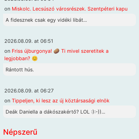
on
Miskolc. Lecsúszó városrészek. Szentpéteri kapu
A fidesznek csak egy vidéki libát...
2026.08.09. at 06:51
on
Friss újburgonya! 🥔 Ti mivel szeretitek a
legjobban? 😊
Rántott hús.
2026.08.09. at 06:27
on
Tippeljen, ki lesz az új köztársasági elnök
Deák Daniella a dákószakértő? LOL :):-))...
Népszerű