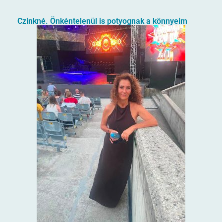
Czinkné. Önkéntelenül is potyognak a könnyeim