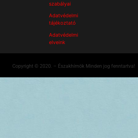
szabályai
Adatvédelmi
tájékoztató
Adatvédelmi
elveink
Copyright © 2020. – Északhírnök Minden jog fenntartva!