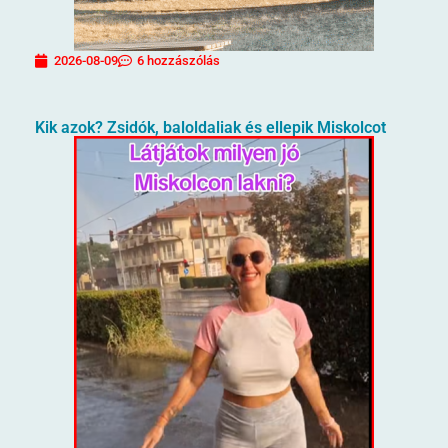
2026-08-09
6 hozzászólás
Kik azok? Zsidók, baloldaliak és ellepik Miskolcot