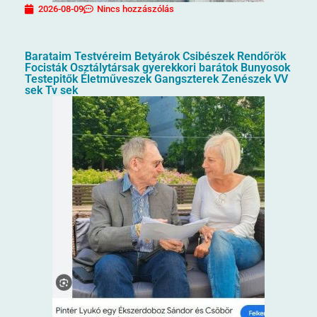
2026-08-09
Nincs hozzászólás
Barataim Testvéreim Betyárok Csibészek Rendőrök
Focisták Osztálytársak gyerekkori barátok Bunyosok
Testepitők Életműveszek Gangszterek Zenészek VV
sek Tv sek