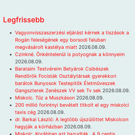
Legfrissebb
Vagyonvisszaszerzési eljárást kérnek a tiszások a
Rogán feleségének egy borsodi faluban
megvásárolt kastélya miatt
2026.08.09.
Czinkné. Önkéntelenül is potyognak a könnyeim
2026.08.09.
Barataim Testvéreim Betyárok Csibészek
Rendőrök Focisták Osztálytársak gyerekkori
barátok Bunyosok Testepitők Életműveszek
Gangszterek Zenészek VV sek Tv sek
2026.08.09.
Miskolc. Tűz a Muszkáson
2026.08.09.
200 millió forintnyi bevételt titkolt el egy miskolci
taxis cég
2026.08.09.
dr. Barkai László: A legtöbb újszülöttet Miskolcon
hagyják a kórházban
2026.08.09.
Miskolc. Korábban azt hazudták…A 9 centis