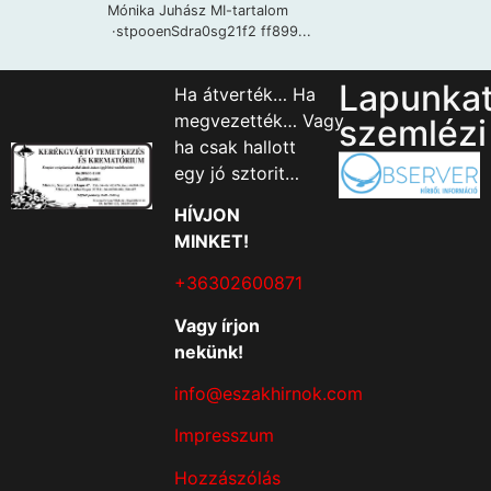
Lapunka
Ha átverték… Ha
megvezették… Vagy
szemlézi
ha csak hallott
egy jó sztorit…
HÍVJON
MINKET!
+36302600871
Vagy írjon
nekünk!
info@eszakhirnok.com
Impresszum
Hozzászólás