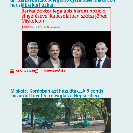
dr. Barkai László: A legtöbb újszülöttet Miskolcon
hagyják a kórházban
2026-08-09
1 hozzászólás
Miskolc. Korábban azt hazudták…A 9 centis
kiszáradt füvet 5- re vágták a Népkertben