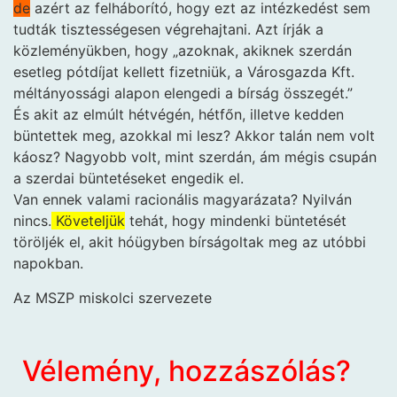
de
azért az felháborító, hogy ezt az intézkedést sem
tudták tisztességesen végrehajtani. Azt írják a
közleményükben, hogy „azoknak, akiknek szerdán
esetleg pótdíjat kellett fizetniük, a Városgazda Kft.
méltányossági alapon elengedi a bírság összegét.”
És akit az elmúlt hétvégén, hétfőn, illetve kedden
büntettek meg, azokkal mi lesz? Akkor talán nem volt
káosz? Nagyobb volt, mint szerdán, ám mégis csupán
a szerdai büntetéseket engedik el.
Van ennek valami racionális magyarázata? Nyilván
nincs.
Követeljük
tehát, hogy mindenki büntetését
töröljék el, akit hóügyben bírságoltak meg az utóbbi
napokban.
Az MSZP miskolci szervezete
Vélemény, hozzászólás?