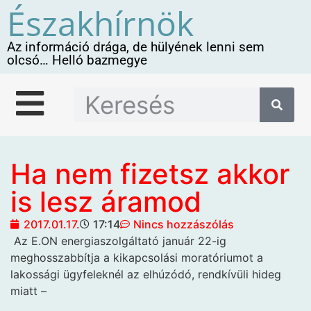
Északhírnök
Az információ drága, de hülyének lenni sem
olcsó… Helló bazmegye
Ha nem fizetsz akkor
is lesz áramod
2017.01.17.
17:14
Nincs hozzászólás
Az E.ON energiaszolgáltató
január 22-ig
meghosszabbítja a kikapcsolási moratóriumot a
lakossági ügyfeleknél az elhúzódó, rendkívüli hideg
miatt –