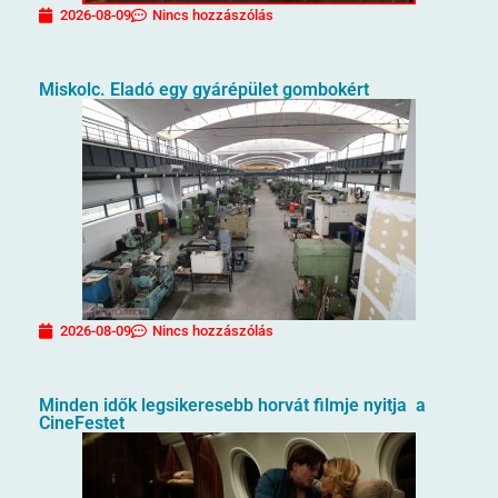
2026-08-09
Nincs hozzászólás
Miskolc. Eladó egy gyárépület gombokért
2026-08-09
Nincs hozzászólás
Minden idők legsikeresebb horvát filmje nyitja a
CineFestet