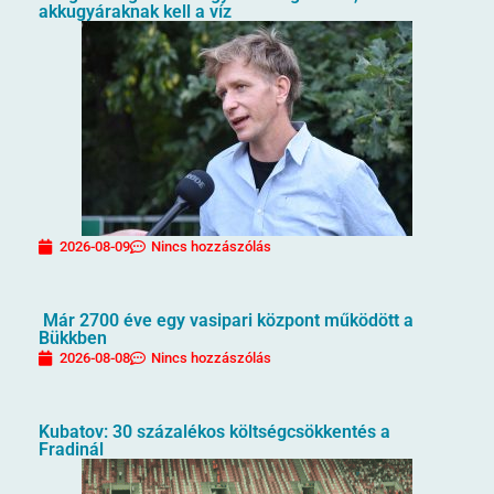
akkugyáraknak kell a víz
2026-08-09
Nincs hozzászólás
Már 2700 éve egy vasipari központ működött a
Bükkben
2026-08-08
Nincs hozzászólás
Kubatov: 30 százalékos költségcsökkentés a
Fradinál