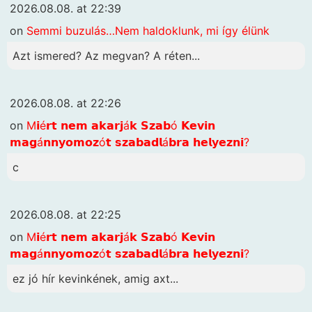
2026.08.08. at 22:39
on
Semmi buzulás…Nem haldoklunk, mi így élünk
Azt ismered? Az megvan? A réten...
2026.08.08. at 22:26
on
M𝗶é𝗿𝘁 𝗻𝗲𝗺 𝗮𝗸𝗮𝗿𝗷á𝗸 𝗦𝘇𝗮𝗯ó 𝗞𝗲𝘃𝗶𝗻
𝗺𝗮𝗴á𝗻𝗻𝘆𝗼𝗺𝗼𝘇ó𝘁 𝘀𝘇𝗮𝗯𝗮𝗱𝗹á𝗯𝗿𝗮 𝗵𝗲𝗹𝘆𝗲𝘇𝗻𝗶?
c
2026.08.08. at 22:25
on
M𝗶é𝗿𝘁 𝗻𝗲𝗺 𝗮𝗸𝗮𝗿𝗷á𝗸 𝗦𝘇𝗮𝗯ó 𝗞𝗲𝘃𝗶𝗻
𝗺𝗮𝗴á𝗻𝗻𝘆𝗼𝗺𝗼𝘇ó𝘁 𝘀𝘇𝗮𝗯𝗮𝗱𝗹á𝗯𝗿𝗮 𝗵𝗲𝗹𝘆𝗲𝘇𝗻𝗶?
ez jó hír kevinkének, amig axt...