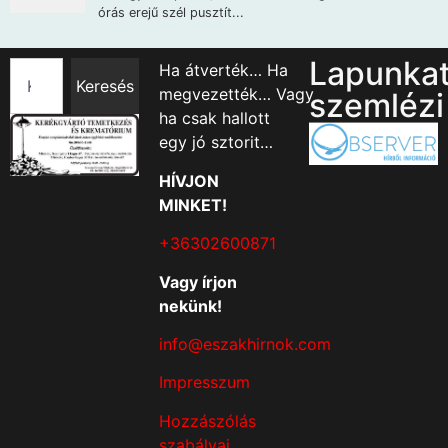
Lapunka
Ha átverték… Ha
Keresés
megvezették… Vagy
szemlézi
ha csak hallott
egy jó sztorit…
HÍVJON
MINKET!
+36302600871
Vagy írjon
nekünk!
info@eszakhirnok.com
Impresszum
Hozzászólás
szabályai