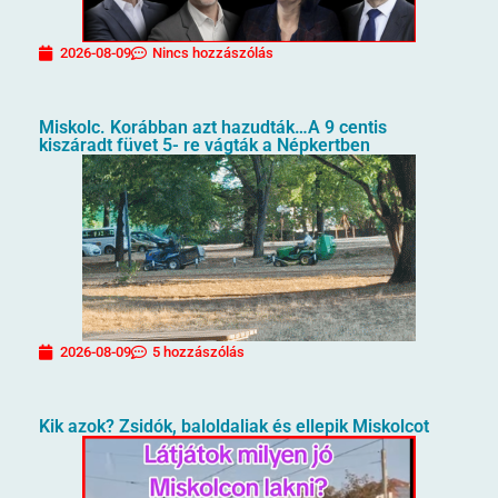
2026-08-09
Nincs hozzászólás
Miskolc. Korábban azt hazudták…A 9 centis
kiszáradt füvet 5- re vágták a Népkertben
2026-08-09
5 hozzászólás
Kik azok? Zsidók, baloldaliak és ellepik Miskolcot