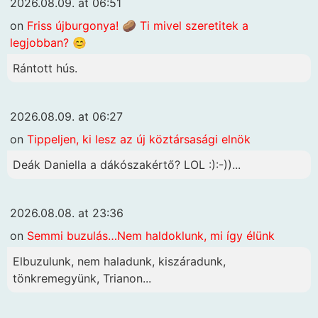
2026.08.09. at 06:51
on
Friss újburgonya! 🥔 Ti mivel szeretitek a
legjobban? 😊
Rántott hús.
2026.08.09. at 06:27
on
Tippeljen, ki lesz az új köztársasági elnök
Deák Daniella a dákószakértő? LOL :):-))...
2026.08.08. at 23:36
on
Semmi buzulás…Nem haldoklunk, mi így élünk
Elbuzulunk, nem haladunk, kiszáradunk,
tönkremegyünk, Trianon...