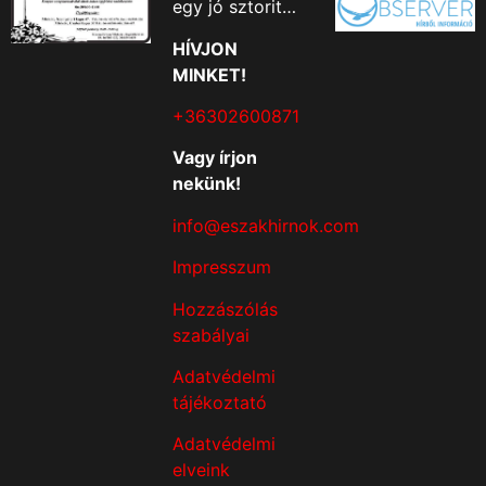
egy jó sztorit…
HÍVJON
MINKET!
+36302600871
Vagy írjon
nekünk!
info@eszakhirnok.com
Impresszum
Hozzászólás
szabályai
Adatvédelmi
tájékoztató
Adatvédelmi
elveink