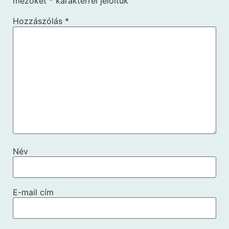
mezőket
*
karakterrel jelöltük
Hozzászólás
*
Név
E-mail cím