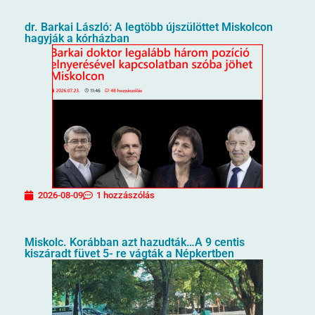
dr. Barkai László: A legtöbb újszülöttet Miskolcon
hagyják a kórházban
2026-08-09
1 hozzászólás
Miskolc. Korábban azt hazudták…A 9 centis
kiszáradt füvet 5- re vágták a Népkertben