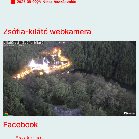
2026-08-09
Nincs hozzászólás
Zsófia-kilátó webkamera
Facebook
Északhírnök