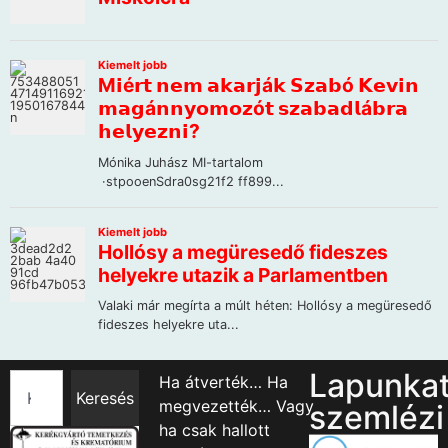
Lapunka
Ha átverték… Ha
Keresés
megvezették… Vagy
szemlézi
ha csak hallott