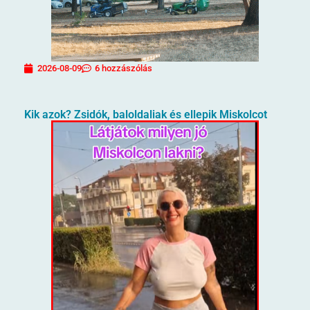
2026-08-09
6 hozzászólás
Kik azok? Zsidók, baloldaliak és ellepik Miskolcot