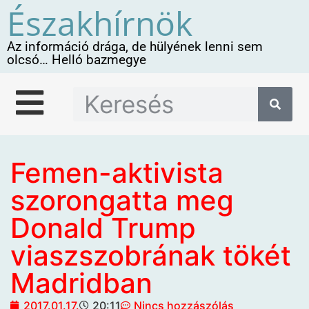
Északhírnök
Az információ drága, de hülyének lenni sem
olcsó… Helló bazmegye
Femen-aktivista
szorongatta meg
Donald Trump
viaszszobrának tökét
Madridban
2017.01.17.
20:11
Nincs hozzászólás