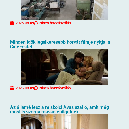
2026-08-09
Nincs hozzászólás
Minden idők legsikeresebb horvát filmje nyitja a
CineFestet
2026-08-09
Nincs hozzászólás
Az államé lesz a miskolci Avas szálló, amit még
most is szorgalmasan építgetnek