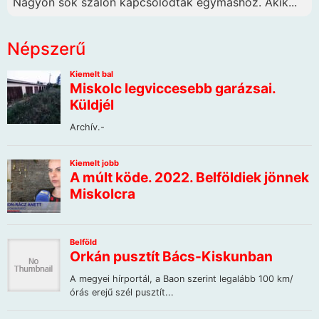
Nagyon sok szálon kapcsolódtak egymáshoz. Akik...
Népszerű