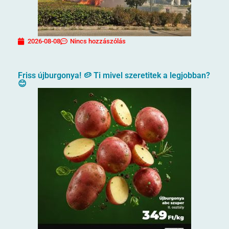
2026-08-08
Nincs hozzászólás
Friss újburgonya! 🥔 Ti mivel szeretitek a legjobban?
😊