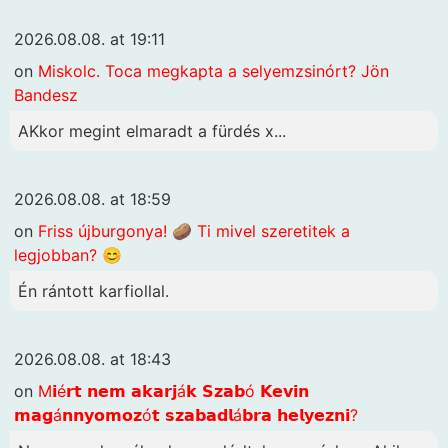
2026.08.08. at 19:11
on
Miskolc. Toca megkapta a selyemzsinórt? Jön
Bandesz
AKkor megint elmaradt a fürdés x...
2026.08.08. at 18:59
on
Friss újburgonya! 🥔 Ti mivel szeretitek a
legjobban? 😊
Én rántott karfiollal.
2026.08.08. at 18:43
on
M𝗶é𝗿𝘁 𝗻𝗲𝗺 𝗮𝗸𝗮𝗿𝗷á𝗸 𝗦𝘇𝗮𝗯ó 𝗞𝗲𝘃𝗶𝗻
𝗺𝗮𝗴á𝗻𝗻𝘆𝗼𝗺𝗼𝘇ó𝘁 𝘀𝘇𝗮𝗯𝗮𝗱𝗹á𝗯𝗿𝗮 𝗵𝗲𝗹𝘆𝗲𝘇𝗻𝗶?