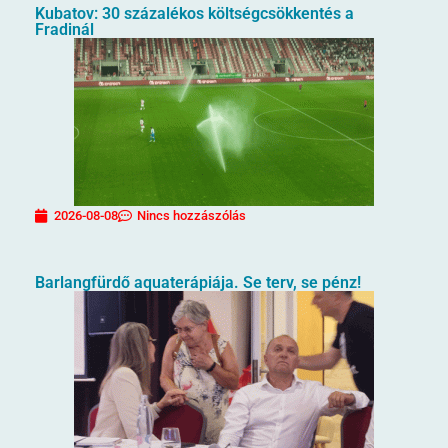
Kubatov: 30 százalékos költségcsökkentés a
Fradinál
2026-08-08
Nincs hozzászólás
Barlangfürdő aquaterápiája. Se terv, se pénz!