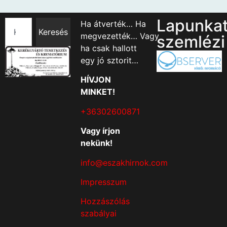
Lapunka
Ha átverték… Ha
Keresés
megvezették… Vagy
szemlézi
ha csak hallott
egy jó sztorit…
HÍVJON
MINKET!
+36302600871
Vagy írjon
nekünk!
info@eszakhirnok.com
Impresszum
Hozzászólás
szabályai