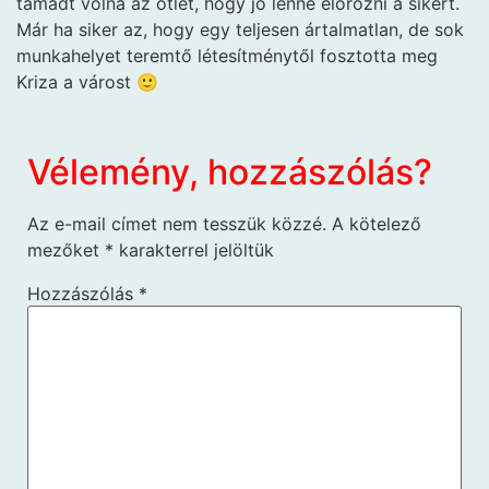
támadt volna az ötlet, hogy jó lenne elorozni a sikert.
Már ha siker az, hogy egy teljesen ártalmatlan, de sok
munkahelyet teremtő létesítménytől fosztotta meg
Kriza a várost 🙂
Vélemény, hozzászólás?
Az e-mail címet nem tesszük közzé.
A kötelező
mezőket
*
karakterrel jelöltük
Hozzászólás
*