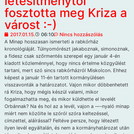
létesítménytől
fosztotta meg Kriza a
várost :-)
2017.01.15.
06:10
Nincs hozzászólás
A Minap hosszasan ismerteti
a rabkórház
kronológiáját. Túlnyomórészt jakaboznak, simonoznak,
a fidesz csak szőrmentés szerepel egy január 4-én
kiadott közleménnyel, hogy nincs értelme közgyűlést
tartani, mert szó sincs rabkórházról Miskolcon. Ehhez
képest a január 11-én tartott kormányülésen
visszavonták a határozatot. Vajon mikor döbbenhetett
rá Kriza, hogy mégis készül valami, mikor
fogalmazhatta meg, és mikor küldhette el levelét
Orbánnak? Na és hol az a levél, vajon a —-nyaló minap
miért nem közölte le szóról szóra keltezéssel,
címzettel, aláírással? Feltéve persze, hogy létezett
ilyen levél egyáltalán, és nem a kormányhatározat után