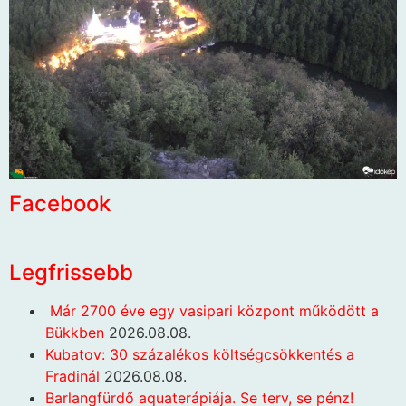
Facebook
Legfrissebb
Már 2700 éve egy vasipari központ működött a
Bükkben
2026.08.08.
Kubatov: 30 százalékos költségcsökkentés a
Fradinál
2026.08.08.
Barlangfürdő aquaterápiája. Se terv, se pénz!