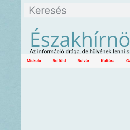
Északhírn
Az információ drága, de hülyének lenni
Miskolc
Belföld
Bulvár
Kultúra
G