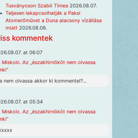
Tusványoson Szabó Tímea
2026.08.07.
Teljesen lekapcsolhatják a Paksi
Atomerőművet a Duna alacsony vízállása
miatt
2026.08.06.
riss kommentek
26.08.07. at 06:07
n
Miskolc. Az „északhirnököt nem olvassa
nki”
a nem olvassa akkor ki kommentel?...
26.08.07. at 05:34
n
Miskolc. Az „északhirnököt nem olvassa
nki”
xxxxx