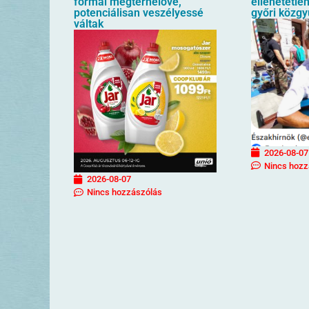
formái megterhelővé,
ellehetetlen
potenciálisan veszélyessé
győri közgy
váltak
2026-08-07
Nincs hozz
2026-08-07
Nincs hozzászólás