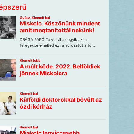
épszerű