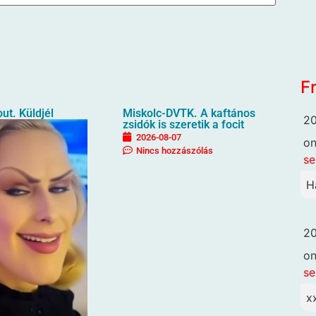
F
ut. Küldjél
Miskolc-DVTK. A kaftános
20
zsidók is szeretik a focit
2026-08-07
o
Nincs hozzászólás
se
H
20
o
se
x