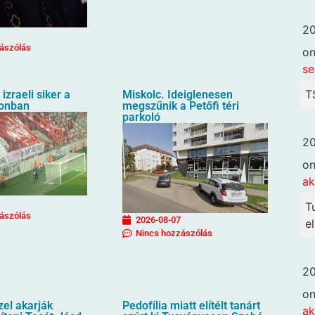
20
ászólás
o
se
T
izraeli siker a
Miskolc. Ideiglenesen
ionban
megszűnik a Petőfi téri
parkoló
20
o
ak
T
ászólás
2026-08-07
el
Nincs hozzászólás
20
o
zel akarják
Pedofília miatt elítélt tanárt
ak