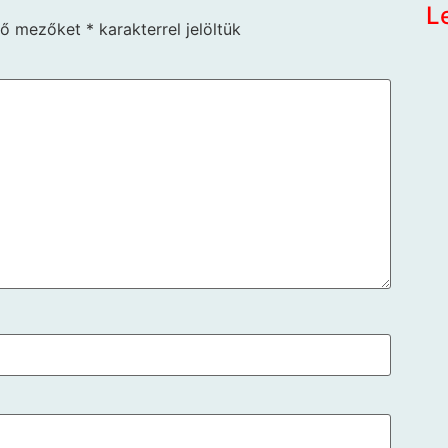
L
ző mezőket
*
karakterrel jelöltük