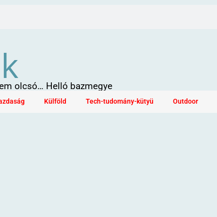
ök
 sem olcsó… Helló bazmegye
azdaság
Külföld
Tech-tudomány-kütyü
Outdoor