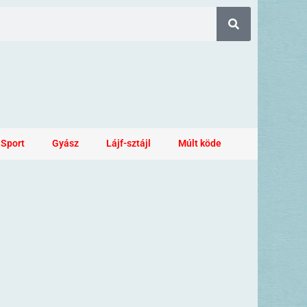
Sport
Gyász
Lájf-sztájl
Múlt köde