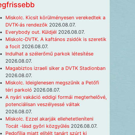
egfrissebb
Miskolc. Kicsit körülményesen verekedtek a
DVTK-ás rendezők
2026.08.07.
Everybody out. Küldjél
2026.08.07.
Miskolc-DVTK. A kaftános zsidók is szeretik
a focit
2026.08.07.
Indulhat a szélerőmű parkok létesítése
2026.08.07.
Magabiztos izraeli siker a DVTK Stadionban
2026.08.07.
Miskolc. Ideiglenesen megszűnik a Petőfi
téri parkoló
2026.08.07.
A nyári vakáció eddigi formái megterhelővé,
potenciálisan veszélyessé váltak
2026.08.07.
Miskolc. Ezzel akarják ellehetetleníteni
Tocát -lásd győri közgyűlés
2026.08.07.
Pedofília miatt elítélt tanárt szúrt ki