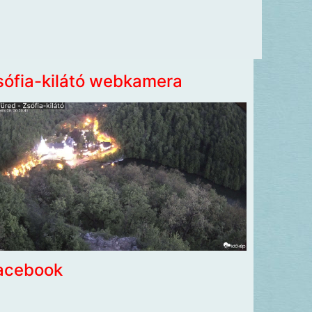
sófia-kilátó webkamera
acebook