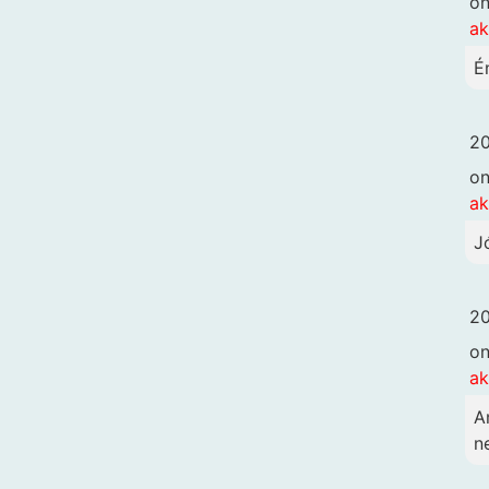
o
ak
É
20
o
ak
J
20
o
ak
A
n