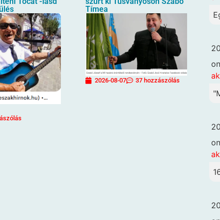
íteni Tocát -lásd
szúrt ki Tusványoson Szabó
űlés
Tímea
E
20
o
ak
2026-08-07
37 hozzászólás
"
ászólás
20
o
ak
1
20