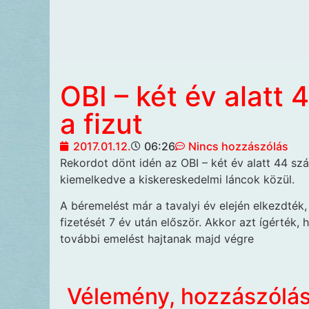
OBI – két év alatt 
a fizut
2017.01.12.
06:26
Nincs hozzászólás
Rekordot dönt
idén az OBI – két év alatt 44 sz
kiemelkedve a kiskereskedelmi láncok közül.
A béremelést már a tavalyi év elején elkezdté
fizetését 7 év után először. Akkor azt ígérték
további emelést hajtanak majd végre
Vélemény, hozzászólá