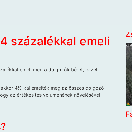
Z
44 százalékkal emeli
ázalékkal emeli meg a dolgozók bérét, ezzel
k, akkor 4%-kal emelték meg az összes dolgozó
, hogy az értékesítés volumenének növelésével
F
s?