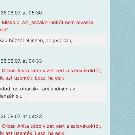
26.08.07. at 05:30
n
Miskolc. Az „északhirnököt nem olvassa
nki”
SZJ húzzál el innen, de gyorsan,...
26.08.07. at 04:33
n
Orbán Anita több vizet kért a szlovákoktól,
ik azt üzenték: Lesz, ha esik
udod, ostobácska, árvíz idején az
lenzékiek...
26.08.07. at 04:23
n
Orbán Anita több vizet kért a szlovákoktól,
ik azt üzenték: Lesz, ha esik