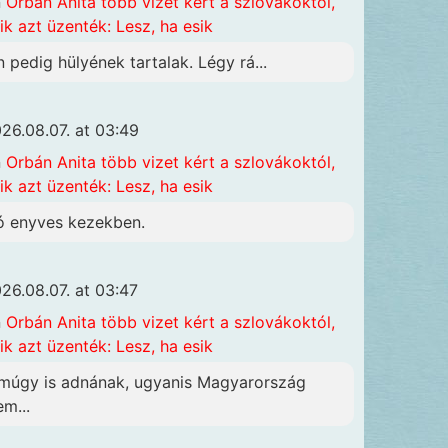
n
Orbán Anita több vizet kért a szlovákoktól,
ik azt üzenték: Lesz, ha esik
n pedig hülyének tartalak. Légy rá...
26.08.07. at 03:49
n
Orbán Anita több vizet kért a szlovákoktól,
ik azt üzenték: Lesz, ha esik
ó enyves kezekben.
26.08.07. at 03:47
n
Orbán Anita több vizet kért a szlovákoktól,
ik azt üzenték: Lesz, ha esik
múgy is adnának, ugyanis Magyarország
em...