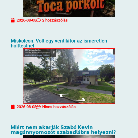
2026-08-08
2 hozzászólás
Miskolcon: Volt egy ventilátor az ismeretlen
holttestnél
2026-08-08
Nincs hozzászólás
M𝗶é𝗿𝘁 𝗻𝗲𝗺 𝗮𝗸𝗮𝗿𝗷á𝗸 𝗦𝘇𝗮𝗯ó 𝗞𝗲𝘃𝗶𝗻
𝗺𝗮𝗴á𝗻𝗻𝘆𝗼𝗺𝗼𝘇ó𝘁 𝘀𝘇𝗮𝗯𝗮𝗱𝗹á𝗯𝗿𝗮 𝗵𝗲𝗹𝘆𝗲𝘇𝗻𝗶?