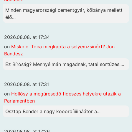
Minden magyarországi cementgyár, kőbánya mellett
élő...
2026.08.08. at 17:34
on
Miskolc. Toca megkapta a selyemzsinórt? Jön
Bandesz
Ez Bíróság? Mennyé'mán magadnak, tatai sortűzes....
2026.08.08. at 17:31
on
Hollósy a megüresedő fideszes helyekre utazik a
Parlamentben
Osztap Bender a nagy kooordíiiiináátor a...
2026.08.08. at 17:26