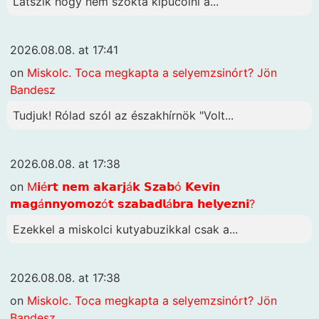
Látszik hogy nem szokta kipucolni a...
2026.08.08. at 17:41
on
Miskolc. Toca megkapta a selyemzsinórt? Jön
Bandesz
Tudjuk! Rólad szól az északhírnök "Volt...
2026.08.08. at 17:38
on
M𝗶é𝗿𝘁 𝗻𝗲𝗺 𝗮𝗸𝗮𝗿𝗷á𝗸 𝗦𝘇𝗮𝗯ó 𝗞𝗲𝘃𝗶𝗻
𝗺𝗮𝗴á𝗻𝗻𝘆𝗼𝗺𝗼𝘇ó𝘁 𝘀𝘇𝗮𝗯𝗮𝗱𝗹á𝗯𝗿𝗮 𝗵𝗲𝗹𝘆𝗲𝘇𝗻𝗶?
Ezekkel a miskolci kutyabuzikkal csak a...
2026.08.08. at 17:38
on
Miskolc. Toca megkapta a selyemzsinórt? Jön
Bandesz