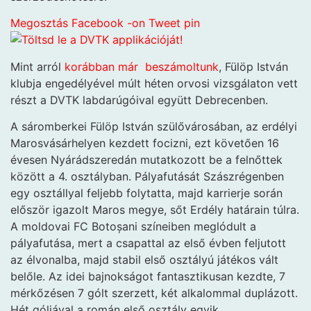
Megosztás Facebook -on
Tweet
pin
Mint arról
korábban már beszámoltunk
, Fülöp István
klubja engedélyével múlt héten orvosi vizsgálaton vett
részt a DVTK labdarúgóival együtt Debrecenben.
A sáromberkei Fülöp István szülővárosában, az erdélyi
Marosvásárhelyen kezdett focizni, ezt követően 16
évesen Nyárádszeredán mutatkozott be a felnőttek
között a 4. osztályban. Pályafutását Szászrégenben
egy osztállyal feljebb folytatta, majd karrierje során
először igazolt Maros megye, sőt Erdély határain túlra.
A moldovai FC Botoșani színeiben meglódult a
pályafutása, mert a csapattal az első évben feljutott
az élvonalba, majd stabil első osztályú játékos vált
belőle. Az idei bajnokságot fantasztikusan kezdte, 7
mérkőzésen 7 gólt szerzett, két alkalommal duplázott.
Hét góljával a román első osztály egyik