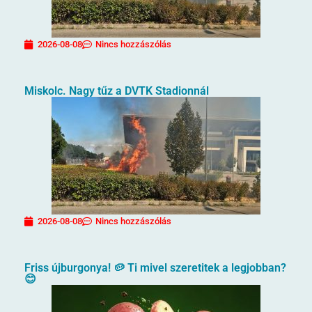
2026-08-08
Nincs hozzászólás
Miskolc. Nagy tűz a DVTK Stadionnál
2026-08-08
Nincs hozzászólás
Friss újburgonya! 🥔 Ti mivel szeretitek a legjobban?
😊