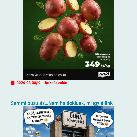
2026-08-08
1 hozzászólás
Semmi buzulás…Nem haldoklunk, mi így élünk