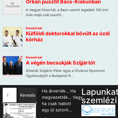
Lapunka
Ha átverték… Ha
Keresés
megvezették… Vagy
szemlézi
ha csak hallott
egy jó sztorit…