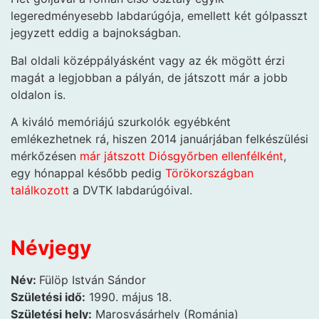
legeredményesebb labdarúgója, emellett két gólpasszt
jegyzett eddig a bajnokságban.
Bal oldali középpályásként vagy az ék mögött érzi
magát a legjobban a pályán, de játszott már a jobb
oldalon is.
A kiváló memóriájú szurkolók egyébként
emlékezhetnek rá, hiszen 2014 januárjában felkészülési
mérkőzésen
már játszott Diósgyőrben ellenfélként
,
egy hónappal később pedig
Törökországban
találkozott
a DVTK labdarúgóival.
Névjegy
Név:
Fülöp István Sándor
Születési idő:
1990. május 18.
Születési hely:
Marosvásárhely (Románia)