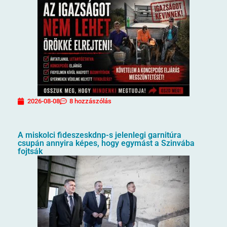
2026-08-08
8 hozzászólás
A miskolci fideszeskdnp-s jelenlegi garnitúra
csupán annyira képes, hogy egymást a Szinvába
fojtsák