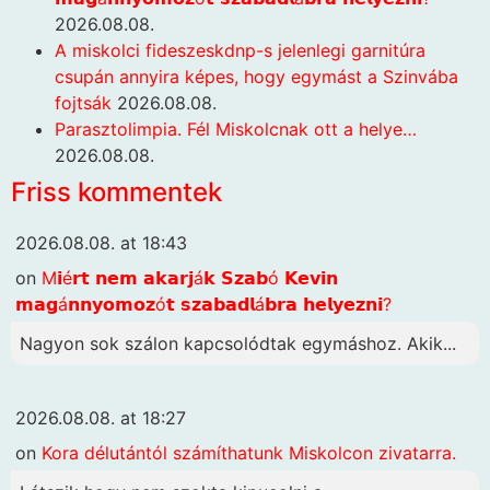
2026.08.08.
A miskolci fideszeskdnp-s jelenlegi garnitúra
csupán annyira képes, hogy egymást a Szinvába
fojtsák
2026.08.08.
Parasztolimpia. Fél Miskolcnak ott a helye…
2026.08.08.
Friss kommentek
2026.08.08. at 18:43
on
M𝗶é𝗿𝘁 𝗻𝗲𝗺 𝗮𝗸𝗮𝗿𝗷á𝗸 𝗦𝘇𝗮𝗯ó 𝗞𝗲𝘃𝗶𝗻
𝗺𝗮𝗴á𝗻𝗻𝘆𝗼𝗺𝗼𝘇ó𝘁 𝘀𝘇𝗮𝗯𝗮𝗱𝗹á𝗯𝗿𝗮 𝗵𝗲𝗹𝘆𝗲𝘇𝗻𝗶?
Nagyon sok szálon kapcsolódtak egymáshoz. Akik...
2026.08.08. at 18:27
on
Kora délutántól számíthatunk Miskolcon zivatarra.