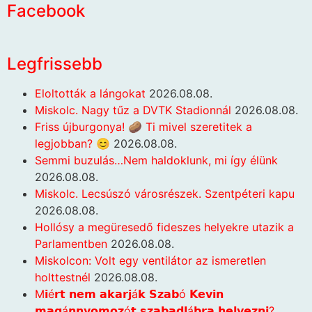
Facebook
Legfrissebb
Eloltották a lángokat
2026.08.08.
Miskolc. Nagy tűz a DVTK Stadionnál
2026.08.08.
Friss újburgonya! 🥔 Ti mivel szeretitek a
legjobban? 😊
2026.08.08.
Semmi buzulás…Nem haldoklunk, mi így élünk
2026.08.08.
Miskolc. Lecsúszó városrészek. Szentpéteri kapu
2026.08.08.
Hollósy a megüresedő fideszes helyekre utazik a
Parlamentben
2026.08.08.
Miskolcon: Volt egy ventilátor az ismeretlen
holttestnél
2026.08.08.
M𝗶é𝗿𝘁 𝗻𝗲𝗺 𝗮𝗸𝗮𝗿𝗷á𝗸 𝗦𝘇𝗮𝗯ó 𝗞𝗲𝘃𝗶𝗻
𝗺𝗮𝗴á𝗻𝗻𝘆𝗼𝗺𝗼𝘇ó𝘁 𝘀𝘇𝗮𝗯𝗮𝗱𝗹á𝗯𝗿𝗮 𝗵𝗲𝗹𝘆𝗲𝘇𝗻𝗶?