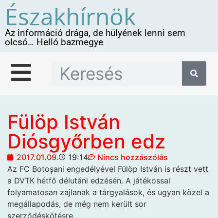
Északhírnök
Az információ drága, de hülyének lenni sem
olcsó… Helló bazmegye
Fülöp István
Diósgyőrben edz
2017.01.09.
19:14
Nincs hozzászólás
Az FC Botoșani engedélyével Fülöp István is részt vett
a DVTK hétfő délutáni edzésén. A játékossal
folyamatosan zajlanak a tárgyalások, és ugyan közel a
megállapodás, de még nem került sor
szerződéskötésre.