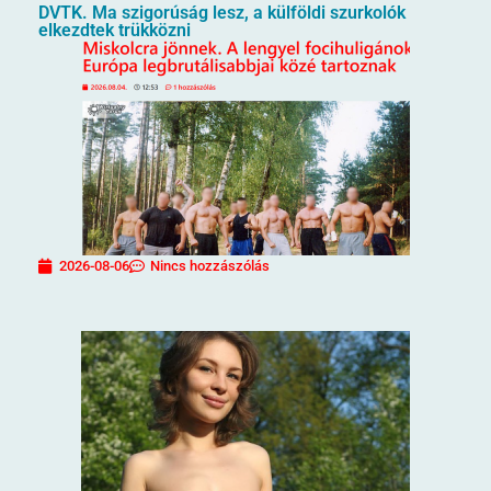
DVTK. Ma szigorúság lesz, a külföldi szurkolók
elkezdtek trükközni
2026-08-06
Nincs hozzászólás