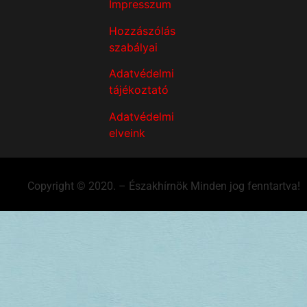
Impresszum
Hozzászólás
szabályai
Adatvédelmi
tájékoztató
Adatvédelmi
elveink
Copyright © 2020. – Északhírnök Minden jog fenntartva!