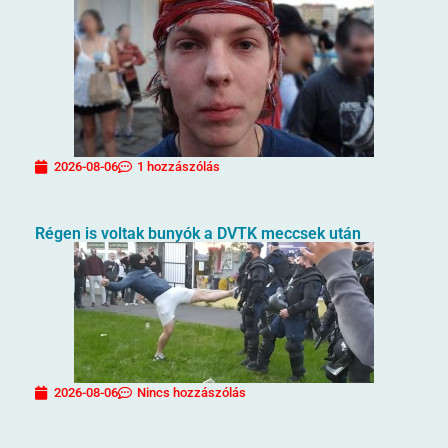
2026-08-06
1 hozzászólás
Régen is voltak bunyók a DVTK meccsek után
2026-08-06
Nincs hozzászólás