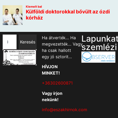
Lapunka
Ha átverték… Ha
Keresés
megvezették… Vagy
szemlézi
ha csak hallott
egy jó sztorit…
HÍVJON
MINKET!
+36302600871
Vagy írjon
nekünk!
info@eszakhirnok.com