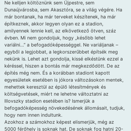
Ne kelljen költöznünk sem Újpestre, sem
Dunaújvárosba, sem Akasztóra, se a világ végére. Ha
már bontanak, ha már terveket készítenek, ha már
építkeznek, akkor legyen olyan ez a stadion,
amilyennek lennie kell, az elkövetkező ötven, száz
évben. Mi nem gondoljuk, hogy „később lehet
variálni…” a befogadóképességgel. Ne variáljanak –
egyből a legjobbat, a legkorszerűbbet építsék meg
nekünk is. Lehet azt gondolja, kissé elkéstünk ezzel a
kéréssel, hiszen a bontás már megkezdődött. De az
építés még nem. És a korábban stadiont kapott
egyesületek esetében is jókora változásokon mentek,
mehettek keresztül az épülő létesítmények és
költségvetések, miért ne lehetne változtatni az
Illovszky stadion esetében is? Ismerjük a
befogadóképesség növekedésének állomásait, tudjuk,
hogy nem innen indultunk.
Azokhoz a számokhoz képest elismerjük, még az
5000 férőhely is soknak hat. De soknak fog hatni 20-