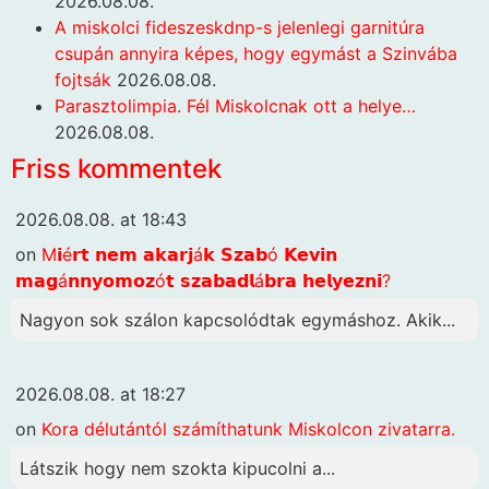
2026.08.08.
A miskolci fideszeskdnp-s jelenlegi garnitúra
csupán annyira képes, hogy egymást a Szinvába
fojtsák
2026.08.08.
Parasztolimpia. Fél Miskolcnak ott a helye…
2026.08.08.
Friss kommentek
2026.08.08. at 18:43
on
M𝗶é𝗿𝘁 𝗻𝗲𝗺 𝗮𝗸𝗮𝗿𝗷á𝗸 𝗦𝘇𝗮𝗯ó 𝗞𝗲𝘃𝗶𝗻
𝗺𝗮𝗴á𝗻𝗻𝘆𝗼𝗺𝗼𝘇ó𝘁 𝘀𝘇𝗮𝗯𝗮𝗱𝗹á𝗯𝗿𝗮 𝗵𝗲𝗹𝘆𝗲𝘇𝗻𝗶?
Nagyon sok szálon kapcsolódtak egymáshoz. Akik...
2026.08.08. at 18:27
on
Kora délutántól számíthatunk Miskolcon zivatarra.
Látszik hogy nem szokta kipucolni a...