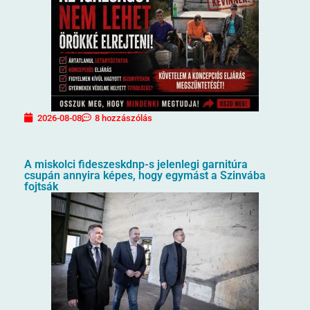
2026-08-08
8 hozzászólás
A miskolci fideszeskdnp-s jelenlegi garnitúra
csupán annyira képes, hogy egymást a Szinvába
fojtsák