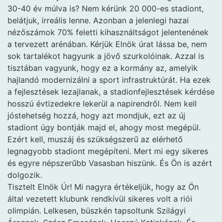
30-40 év múlva is? Nem kérünk 20 000-es stadiont,
belátjuk, irreális lenne. Azonban a jelenlegi hazai
nézőszámok 70% feletti kihasználtságot jelentenének
a tervezett arénában. Kérjük Elnök úrat lássa be, nem
sok tartalékot hagyunk a jövő szurkolóinak. Azzal is
tisztában vagyunk, hogy ez a kormány az, amelyik
hajlandó modernizálni a sport infrastruktúrát. Ha ezek
a fejlesztések lezajlanak, a stadionfejlesztések kérdése
hosszú évtizedekre lekerül a napirendről. Nem kell
jóstehetség hozzá, hogy azt mondjuk, ezt az új
stadiont úgy bontják majd el, ahogy most megépül.
Ezért kell, muszáj és szükségszerű az elérhető
legnagyobb stadiont megépíteni. Mert mi egy sikeres
és egyre népszerűbb Vasasban hiszünk. És Ön is azért
dolgozik.
Tisztelt Elnök Úr! Mi nagyra értékeljük, hogy az Ön
által vezetett klubunk rendkívül sikeres volt a riói
olimpián. Lelkesen, büszkén tapsoltunk Szilágyi