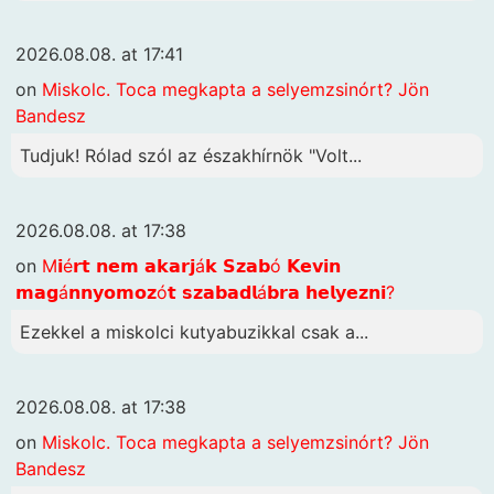
2026.08.08. at 17:41
on
Miskolc. Toca megkapta a selyemzsinórt? Jön
Bandesz
Tudjuk! Rólad szól az északhírnök "Volt...
2026.08.08. at 17:38
on
M𝗶é𝗿𝘁 𝗻𝗲𝗺 𝗮𝗸𝗮𝗿𝗷á𝗸 𝗦𝘇𝗮𝗯ó 𝗞𝗲𝘃𝗶𝗻
𝗺𝗮𝗴á𝗻𝗻𝘆𝗼𝗺𝗼𝘇ó𝘁 𝘀𝘇𝗮𝗯𝗮𝗱𝗹á𝗯𝗿𝗮 𝗵𝗲𝗹𝘆𝗲𝘇𝗻𝗶?
Ezekkel a miskolci kutyabuzikkal csak a...
2026.08.08. at 17:38
on
Miskolc. Toca megkapta a selyemzsinórt? Jön
Bandesz