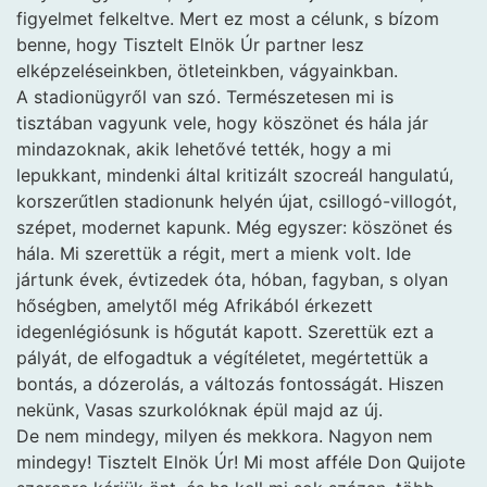
figyelmet felkeltve. Mert ez most a célunk, s bízom
benne, hogy Tisztelt Elnök Úr partner lesz
elképzeléseinkben, ötleteinkben, vágyainkban.
A stadionügyről van szó. Természetesen mi is
tisztában vagyunk vele, hogy köszönet és hála jár
mindazoknak, akik lehetővé tették, hogy a mi
lepukkant, mindenki által kritizált szocreál hangulatú,
korszerűtlen stadionunk helyén újat, csillogó-villogót,
szépet, modernet kapunk. Még egyszer: köszönet és
hála. Mi szerettük a régit, mert a mienk volt. Ide
jártunk évek, évtizedek óta, hóban, fagyban, s olyan
hőségben, amelytől még Afrikából érkezett
idegenlégiósunk is hőgutát kapott. Szerettük ezt a
pályát, de elfogadtuk a végítéletet, megértettük a
bontás, a dózerolás, a változás fontosságát. Hiszen
nekünk, Vasas szurkolóknak épül majd az új.
De nem mindegy, milyen és mekkora. Nagyon nem
mindegy! Tisztelt Elnök Úr! Mi most afféle Don Quijote