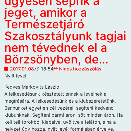
ügyesen seprik a
jeget, amikor a
Természetjáró
Szakosztályunk tagjai
nem tévednek el a
Börzsönyben, de…
2017.01.08.
18:54
Nincs hozzászólás
Nyílt levél
Kedves Markovits László
A lelkesedésünk késztetett ennek a levélnek a
megírására. A lelkesedésünk és a klubszeretetünk.
Bennünket egyetlen cél vezérel, segíteni kedvenc
klubunknak. Segíteni bármi áron, sőt minden áron. Ha
kell teli torokból kiabálva, üvöltve a lelátón, s ha a
helyzet úgy hozza, nyílt levél formájában érvelve,