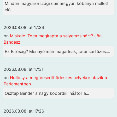
Minden magyarországi cementgyár, kőbánya mellett
élő...
2026.08.08. at 17:34
on
Miskolc. Toca megkapta a selyemzsinórt? Jön
Bandesz
Ez Bíróság? Mennyé'mán magadnak, tatai sortűzes....
2026.08.08. at 17:31
on
Hollósy a megüresedő fideszes helyekre utazik a
Parlamentben
Osztap Bender a nagy kooordíiiiináátor a...
2026.08.08. at 17:26