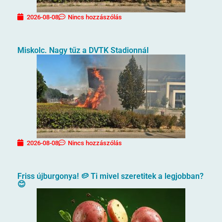
2026-08-08
Nincs hozzászólás
Miskolc. Nagy tűz a DVTK Stadionnál
2026-08-08
Nincs hozzászólás
Friss újburgonya! 🥔 Ti mivel szeretitek a legjobban?
😊