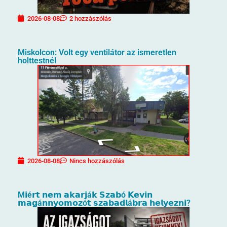
2026-08-08
2 hozzászólás
Miskolcon: Volt egy ventilátor az ismeretlen
holttestnél
2026-08-08
Nincs hozzászólás
M𝗶é𝗿𝘁 𝗻𝗲𝗺 𝗮𝗸𝗮𝗿𝗷á𝗸 𝗦𝘇𝗮𝗯ó 𝗞𝗲𝘃𝗶𝗻
𝗺𝗮𝗴á𝗻𝗻𝘆𝗼𝗺𝗼𝘇ó𝘁 𝘀𝘇𝗮𝗯𝗮𝗱𝗹á𝗯𝗿𝗮 𝗵𝗲𝗹𝘆𝗲𝘇𝗻𝗶?