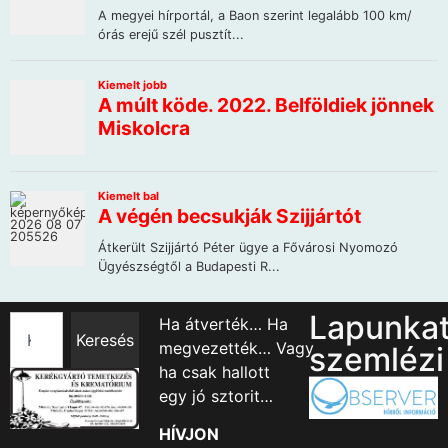
Lapunka
Ha átverték… Ha
Keresés
megvezették… Vagy
szemlézi
ha csak hallott
egy jó sztorit…
HÍVJON