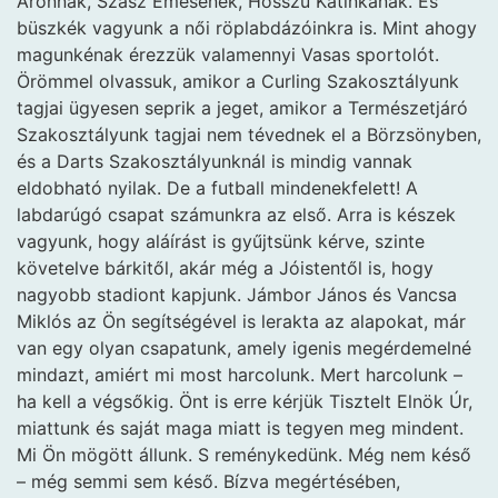
Áronnak, Szász Emesének, Hosszú Katinkának. És
büszkék vagyunk a női röplabdázóinkra is. Mint ahogy
magunkénak érezzük valamennyi Vasas sportolót.
Örömmel olvassuk, amikor a Curling Szakosztályunk
tagjai ügyesen seprik a jeget, amikor a Természetjáró
Szakosztályunk tagjai nem tévednek el a Börzsönyben,
és a Darts Szakosztályunknál is mindig vannak
eldobható nyilak. De a futball mindenekfelett! A
labdarúgó csapat számunkra az első. Arra is készek
vagyunk, hogy aláírást is gyűjtsünk kérve, szinte
követelve bárkitől, akár még a Jóistentől is, hogy
nagyobb stadiont kapjunk. Jámbor János és Vancsa
Miklós az Ön segítségével is lerakta az alapokat, már
van egy olyan csapatunk, amely igenis megérdemelné
mindazt, amiért mi most harcolunk. Mert harcolunk –
ha kell a végsőkig. Önt is erre kérjük Tisztelt Elnök Úr,
miattunk és saját maga miatt is tegyen meg mindent.
Mi Ön mögött állunk. S reménykedünk. Még nem késő
– még semmi sem késő. Bízva megértésében,