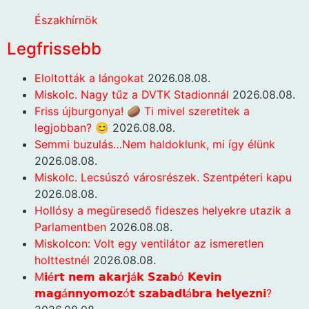
Északhírnök
Legfrissebb
Eloltották a lángokat
2026.08.08.
Miskolc. Nagy tűz a DVTK Stadionnál
2026.08.08.
Friss újburgonya! 🥔 Ti mivel szeretitek a
legjobban? 😊
2026.08.08.
Semmi buzulás…Nem haldoklunk, mi így élünk
2026.08.08.
Miskolc. Lecsúszó városrészek. Szentpéteri kapu
2026.08.08.
Hollósy a megüresedő fideszes helyekre utazik a
Parlamentben
2026.08.08.
Miskolcon: Volt egy ventilátor az ismeretlen
holttestnél
2026.08.08.
M𝗶é𝗿𝘁 𝗻𝗲𝗺 𝗮𝗸𝗮𝗿𝗷á𝗸 𝗦𝘇𝗮𝗯ó 𝗞𝗲𝘃𝗶𝗻
𝗺𝗮𝗴á𝗻𝗻𝘆𝗼𝗺𝗼𝘇ó𝘁 𝘀𝘇𝗮𝗯𝗮𝗱𝗹á𝗯𝗿𝗮 𝗵𝗲𝗹𝘆𝗲𝘇𝗻𝗶?