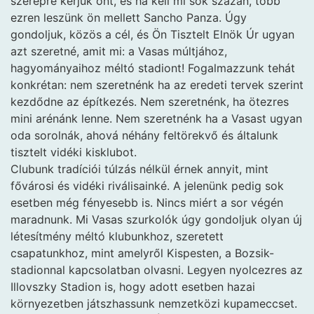
szerepre kérjük önt, és ha kell mi sok százan, több
ezren leszünk ön mellett Sancho Panza. Úgy
gondoljuk, közös a cél, és Ön Tisztelt Elnök Úr ugyan
azt szeretné, amit mi: a Vasas múltjához,
hagyományaihoz méltó stadiont! Fogalmazzunk tehát
konkrétan: nem szeretnénk ha az eredeti tervek szerint
kezdődne az építkezés. Nem szeretnénk, ha ötezres
mini arénánk lenne. Nem szeretnénk ha a Vasast ugyan
oda sorolnák, ahová néhány feltörekvő és általunk
tisztelt vidéki kisklubot.
Clubunk tradíciói túlzás nélkül érnek annyit, mint
fővárosi és vidéki riválisainké. A jelenünk pedig sok
esetben még fényesebb is. Nincs miért a sor végén
maradnunk. Mi Vasas szurkolók úgy gondoljuk olyan új
létesítmény méltó klubunkhoz, szeretett
csapatunkhoz, mint amelyről Kispesten, a Bozsik-
stadionnal kapcsolatban olvasni. Legyen nyolcezres az
Illovszky Stadion is, hogy adott esetben hazai
környezetben játszhassunk nemzetközi kupameccset.