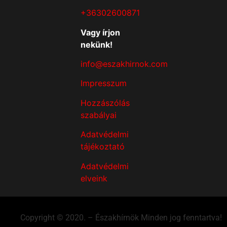
+36302600871
Vagy írjon
nekünk!
info@eszakhirnok.com
Impresszum
Hozzászólás
szabályai
Adatvédelmi
tájékoztató
Adatvédelmi
elveink
Copyright © 2020. – Északhírnök Minden jog fenntartva!