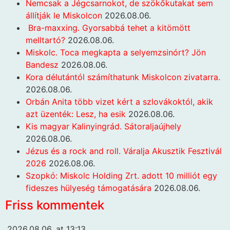
Nemcsak a Jégcsarnokot, de szökőkutakat sem
állítják le Miskolcon
2026.08.06.
Bra-maxxing. Gyorsabbá tehet a kitömött
melltartó?
2026.08.06.
Miskolc. Toca megkapta a selyemzsinórt? Jön
Bandesz
2026.08.06.
Kora délutántól számíthatunk Miskolcon zivatarra.
2026.08.06.
Orbán Anita több vizet kért a szlovákoktól, akik
azt üzenték: Lesz, ha esik
2026.08.06.
Kis magyar Kalinyingrád. Sátoraljaújhely
2026.08.06.
Jézus és a rock and roll. Váralja Akusztik Fesztivál
2026
2026.08.06.
Szopkó: Miskolc Holding Zrt. adott 10 milliót egy
fideszes hülyeség támogatására
2026.08.06.
Friss kommentek
2026.08.06. at 13:13