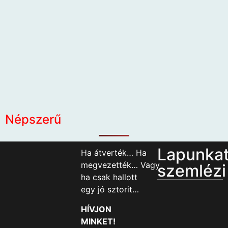
Népszerű
Lapunka
Ha átverték… Ha
megvezették… Vagy
szemlézi
ha csak hallott
egy jó sztorit…
HÍVJON
MINKET!