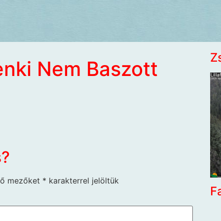
Z
enki Nem Baszott
s?
ző mezőket
*
karakterrel jelöltük
F