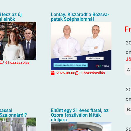
i lesz az új
Lontay. Kiszáradt a Bózsva-
i elnök
patak Széphalomnál
F
20
o
Jö
6 hozzászólás
A
2026-08-06
1 hozzászólás
20
o
B
 kassai
Eltűnt egy 21 éves fiatal, az
 Szalonnáról?
Ozora fesztiválon látták
utoljára
20