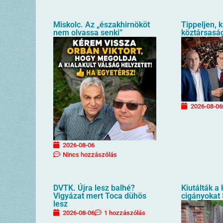
Miskolc. Az „északhirnököt
Tippeljen, k
nem olvassa senki”
köztársaság
2026-08-06
2026-08-06
Nincs hozzászólás
DVTK. Újra lesz balhé?
Kiutálták a
Vigyázat mert Toca dühös
cigányokat
lesz
2026-08-06
1 hozzászólás