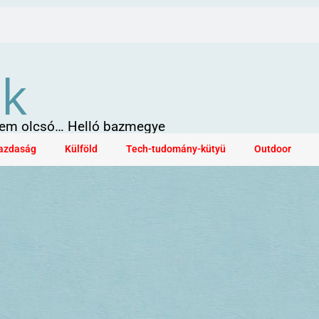
ök
 sem olcsó… Helló bazmegye
azdaság
Külföld
Tech-tudomány-kütyü
Outdoor