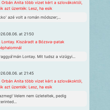
n
Orbán Anita több vizet kért a szlovákoktól,
ik azt üzenték: Lesz, ha esik
kko' azé volt a román módszer;...
26.08.06. at 21:50
n
Lontay. Kiszáradt a Bózsva-patak
éphalomnál
raggyá'mán Lontay. Mit tudsz a vizügyi...
26.08.06. at 21:45
n
Orbán Anita több vizet kért a szlovákoktól,
ik azt üzenték: Lesz, ha esik
azmeg! Velem nem üzleteltek, pedig
erinted...