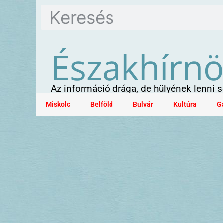
Északhírn
Az információ drága, de hülyének lenni
Miskolc
Belföld
Bulvár
Kultúra
G