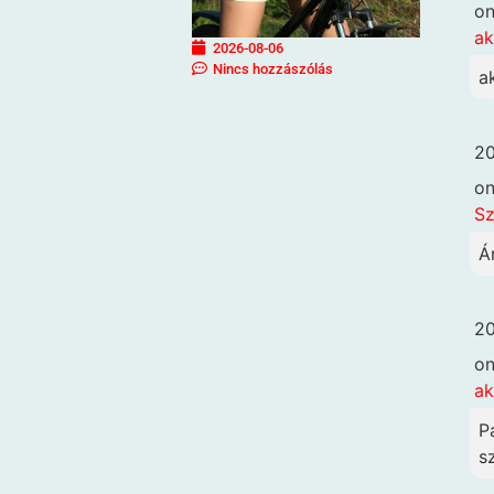
o
ak
2026-08-06
Nincs hozzászólás
a
20
o
Sz
Á
20
o
ak
P
sz