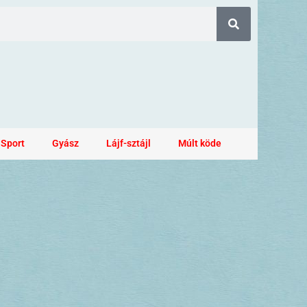
Sport
Gyász
Lájf-sztájl
Múlt köde