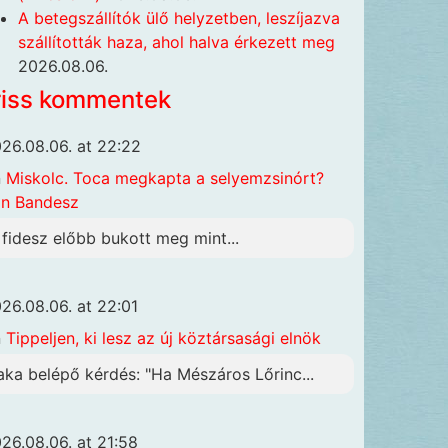
A betegszállítók ülő helyzetben, leszíjazva
szállították haza, ahol halva érkezett meg
2026.08.06.
riss kommentek
26.08.06. at 22:22
n
Miskolc. Toca megkapta a selyemzsinórt?
n Bandesz
 fidesz előbb bukott meg mint...
26.08.06. at 22:01
n
Tippeljen, ki lesz az új köztársasági elnök
aka belépő kérdés: "Ha Mészáros Lőrinc...
26.08.06. at 21:58