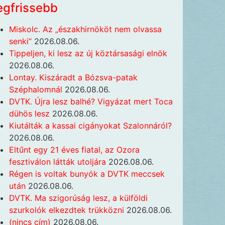
egfrissebb
Miskolc. Az „északhirnököt nem olvassa
senki”
2026.08.06.
Tippeljen, ki lesz az új köztársasági elnök
2026.08.06.
Lontay. Kiszáradt a Bózsva-patak
Széphalomnál
2026.08.06.
DVTK. Újra lesz balhé? Vigyázat mert Toca
dühös lesz
2026.08.06.
Kiutálták a kassai cigányokat Szalonnáról?
2026.08.06.
Eltűnt egy 21 éves fiatal, az Ozora
fesztiválon látták utoljára
2026.08.06.
Régen is voltak bunyók a DVTK meccsek
után
2026.08.06.
DVTK. Ma szigorúság lesz, a külföldi
szurkolók elkezdtek trükközni
2026.08.06.
(nincs cím)
2026.08.06.