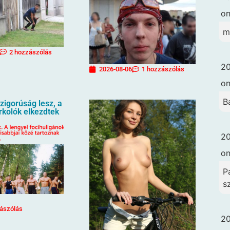
o
m
2 hozzászólás
20
2026-08-06
1 hozzászólás
o
B
igorúság lesz, a
urkolók elkezdtek
20
o
Pa
s
ászólás
20