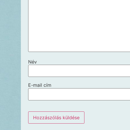
Név
E-mail cím