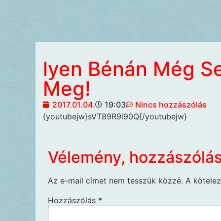
lyen Bénán Még S
Meg!
2017.01.04.
19:03
Nincs hozzászólás
{youtubejw}sVT89R9i90Q{/youtubejw}
Vélemény, hozzászólá
Az e-mail címet nem tesszük közzé.
A kötele
Hozzászólás
*