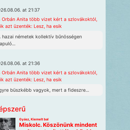
26.08.06. at 21:37
n
Orbán Anita több vizet kért a szlovákoktól,
ik azt üzenték: Lesz, ha esik
A hazai németek kollektív bűnösségen
apuló...
26.08.06. at 21:36
n
Orbán Anita több vizet kért a szlovákoktól,
ik azt üzenték: Lesz, ha esik
gyre büszkébb vagyok, mert a fideszre...
épszerű