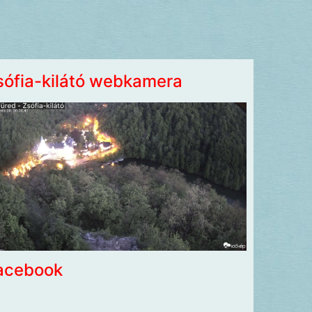
sófia-kilátó webkamera
acebook