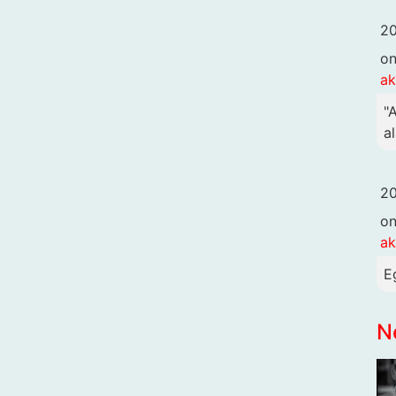
20
o
ak
"
al
20
o
ak
E
N