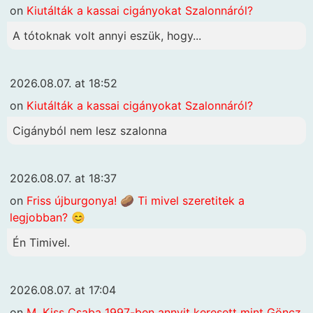
on
Kiutálták a kassai cigányokat Szalonnáról?
A tótoknak volt annyi eszük, hogy...
2026.08.07. at 18:52
on
Kiutálták a kassai cigányokat Szalonnáról?
Cigányból nem lesz szalonna
2026.08.07. at 18:37
on
Friss újburgonya! 🥔 Ti mivel szeretitek a
legjobban? 😊
Én Timivel.
2026.08.07. at 17:04
on
M. Kiss Csaba 1997-ben annyit keresett mint Göncz