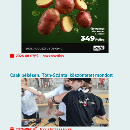
2026-08-07
1 hozzászólás
Csak békésen. Tóth-Szántai köszöntetet mondott
2026-08-07
Nincs hozzászólás