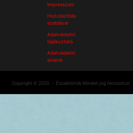
Impresszum
Hozzászólás
szabályai
Adatvédelmi
tájékoztató
Adatvédelmi
elveink
Copyright © 2020. – Északhírnök Minden jog fenntartva!