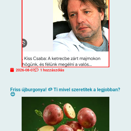
2026-08-07
1 hozzászólás
Friss újburgonya! 🥔 Ti mivel szeretitek a legjobban?
😊