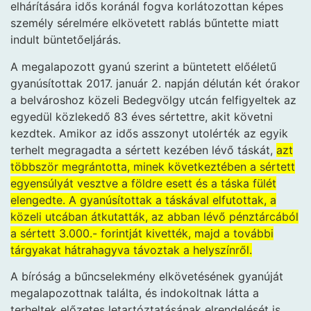
elhárítására idős koránál fogva korlátozottan képes
személy sérelmére elkövetett rablás bűntette miatt
indult büntetőeljárás.
A megalapozott gyanú szerint a büntetett előéletű
gyanúsítottak 2017. január 2. napján délután két órakor
a belvároshoz közeli Bedegvölgy utcán felfigyeltek az
egyedül közlekedő 83 éves sértettre, akit követni
kezdtek. Amikor az idős asszonyt utolérték az egyik
terhelt megragadta a sértett kezében lévő táskát,
azt
többször megrántotta, minek következtében a sértett
egyensúlyát vesztve a földre esett és a táska fülét
elengedte. A gyanúsítottak a táskával elfutottak, a
közeli utcában átkutatták, az abban lévő pénztárcából
a sértett 3.000.- forintját kivették, majd a további
tárgyakat hátrahagyva távoztak a helyszínről.
A bíróság a bűncselekmény elkövetésének gyanúját
megalapozottnak találta, és indokoltnak látta a
terheltek előzetes letartóztatásának elrendelését is.