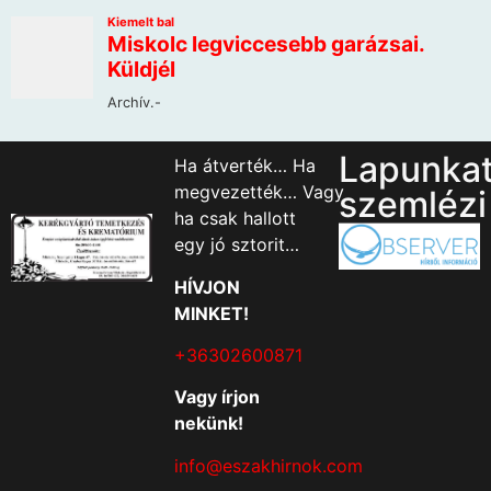
Lapunka
Ha átverték… Ha
megvezették… Vagy
szemlézi
ha csak hallott
egy jó sztorit…
HÍVJON
MINKET!
+36302600871
Vagy írjon
nekünk!
info@eszakhirnok.com