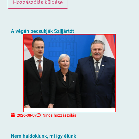
A végén becsukják Szijjártót
2026-08-07
Nincs hozzászólás
Nem haldoklunk, mi így élünk