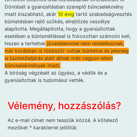
Döntését a gyanúsításban szereplő bűncselekmény
miatt kiszabható, akár
10 évig
tartó szabadságvesztés
büntetésben rejlő szökés, elrejtőzés veszélye
alapította. Megállapította, hogy a gyanúsítottak
esetében a bűnismétléssel is fokozottan számolni kell,
hiszen a terheltek
jövedelemmel nem rendelkeznek,
már korábban is többször voltak büntetve és jelenleg
is büntetőeljárás alatt állnak más vagyon elleni
bűncselekmények miatt.
A bíróság végzését az ügyész, a védők és a
gyanúsítottak is tudomásul vették.
Vélemény, hozzászólás?
Az e-mail címet nem tesszük közzé.
A kötelező
mezőket
*
karakterrel jelöltük