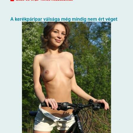
A kerékpáripar válsága még mindig nem ért véget