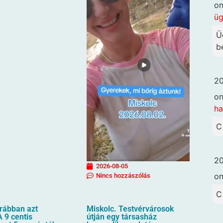
o
ü
Ü
b
20
o
ha
C
20
2026-08-05
o
Nincs hozzászólás
C
orábban azt
Miskolc. Testvérvárosok
 9 centis
útján egy társasház