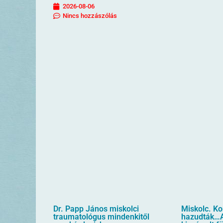
2026-08-06
Nincs hozzászólás
Dr. Papp János miskolci
Miskolc. K
traumatológus mindenkitől
hazudták…A