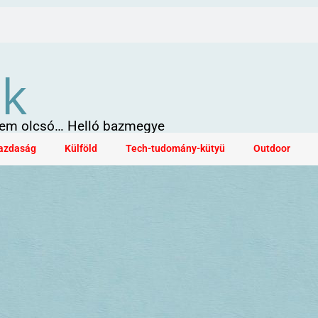
ök
 sem olcsó… Helló bazmegye
azdaság
Külföld
Tech-tudomány-kütyü
Outdoor