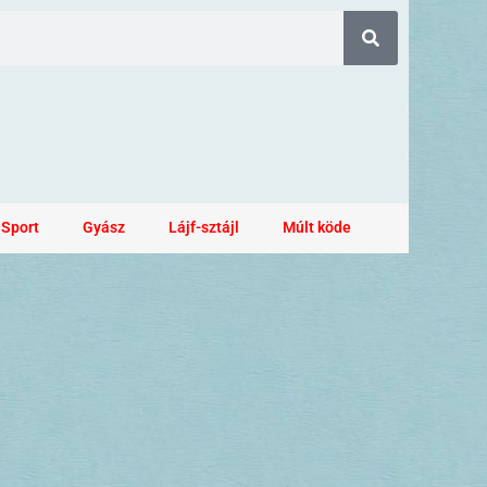
Sport
Gyász
Lájf-sztájl
Múlt köde