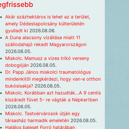
egfrissebb
Akár százhektáros is lehet az a terület,
amely Dédestapolcsány külterületén
gyulladt ki
2026.08.06.
A Duna alacsony vízállása miatt 11
szállodahajó rekedt Magyarországon
2026.08.05.
Miskolc. Mamusz a vizes trikó verseny
dobogóján
2026.08.05.
Dr. Papp János miskolci traumatológus
mindenkitől megkérdezi, hogy van-e otthon
bukósisakja?
2026.08.05.
Miskolc. Korábban azt hazudták…A 9 centis
kiszáradt füvet 5- re vágták a Népkertben
2026.08.05.
Miskolc. Testvérvárosok útján egy
társasház harmadik emeletén
2026.08.05.
Halálos baleset Forró határában