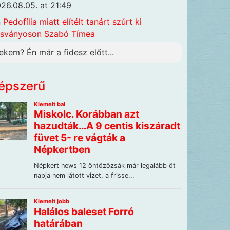
26.08.05. at 21:49
n
Pedofília miatt elítélt tanárt szúrt ki
sványoson Szabó Tímea
ekem? Én már a fidesz előtt...
épszerű