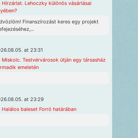
n
Hírzárlat. Lehoczky különös vásárlásai
gyében?
dvözlöm! Finanszírozást keres egy projekt
efejezéséhez,...
26.08.05. at 23:31
n
Miskolc. Testvérvárosok útján egy társasház
rmadik emeletén
26.08.05. at 23:29
n
Halálos baleset Forró határában