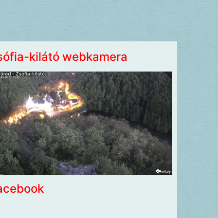
sófia-kilátó webkamera
acebook