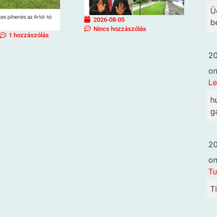
Ü
2026-08-05
b
Nincs hozzászólás
1 hozzászólás
20
o
Le
h
g
20
o
Tu
T