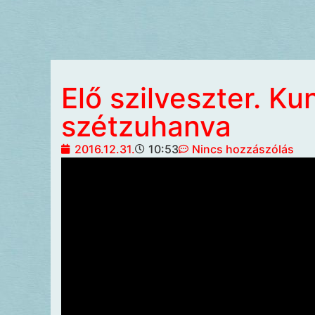
Elő szilveszter. Ku
szétzuhanva
2016.12.31.
10:53
Nincs hozzászólás