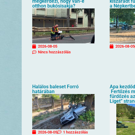
megkérdezi, hogy van-e
kiszáradt f
otthon bukósisakja?
a Népkertb
2026-08-05
2026-08-05
Nincs hozzászólás
Halálos baleset Forró
Apa kezdőd
határában
Fertőzés mi
fürdőzés az
Liget” stra
2026-08-05
1 hozzászólás