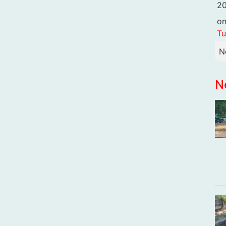
20
o
Tu
N
N