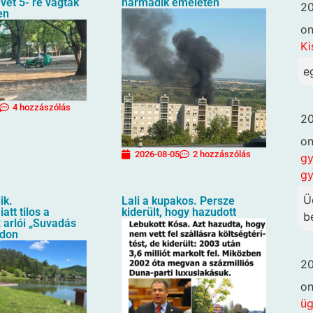
üvet 5- re vágták
harmadik emeletén
20
en
o
Ki
e
4 hozzászólás
20
o
2026-08-05
2 hozzászólás
gy
gy
Ü
ik.
Lali a kupakos. Persze
att tilos a
kiderült, hogy hazudott
b
 arlói „Suvadás
ndon
20
o
ü