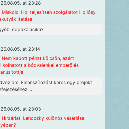
26.08.05. at 23:28
n
Miskolc. Hol teljesítsen szolgálatot Hollósy.
skutyák itatása
gyéb, copokalacika?
26.08.05. at 23:14
n
Nem kapott pénzt kölcsön, ezért
ilkolhatott a bódvalenkei emberölés
anúsítottja
dvözlöm! Finanszírozást keres egy projekt
efejezéséhez,...
26.08.05. at 23:03
n
Hírzárlat. Lehoczky különös vásárlásai
gyében?