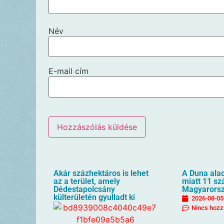
Név
E-mail cím
Akár százhektáros is lehet
A Duna alac
az a terület, amely
miatt 11 sz
Dédestapolcsány
Magyarors
külterületén gyulladt ki
2026-08-05
Nincs hozz