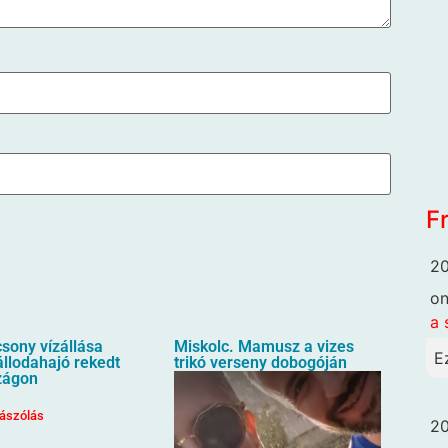
F
20
o
a 
sony vízállása
Miskolc. Mamusz a vizes
E
állodahajó rekedt
trikó verseny dobogóján
zágon
ászólás
20