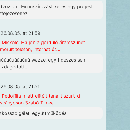
dvözlöm! Finanszírozást keres egy projekt
efejezéséhez,...
26.08.05. at 21:59
n
Miskolc. Ha jön a gördülő áramszünet.
merült telefon, internet és…
úúúúúúúúúúúú wazze! egy fideszes sem
azdagodott...
26.08.05. at 21:51
n
Pedofília miatt elítélt tanárt szúrt ki
sványoson Szabó Tímea
itkosszolgálati együttműködés