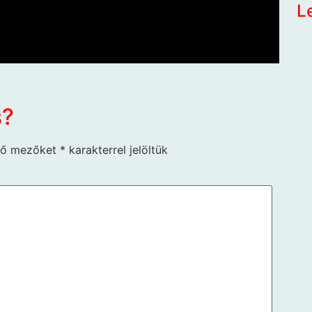
L
s?
ző mezőket
*
karakterrel jelöltük