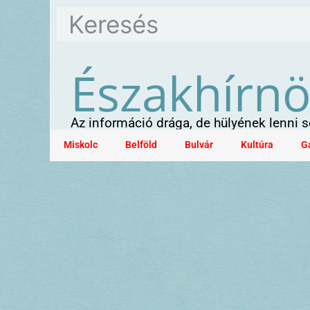
Északhírn
Az információ drága, de hülyének lenni
Miskolc
Belföld
Bulvár
Kultúra
G