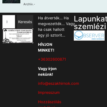
Lapunka
Ha átverték… Ha
Keresés
megvezették… Vagy
szemlézi
ha csak hallott
egy jó sztorit…
HÍVJON
MINKET!
+36302600871
Vagy írjon
nekünk!
info@eszakhirnok.com
Impresszum
Hozzászólás