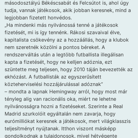
másodosztályú Békéscsabát és Felcsútot is, ahol úgy
tudja, vannak játékosok, akik jobban keresnek, mind a
legjobban fizetett honvédos.
„Ha mindenki más nyilvánossá tenné a játékosok
fizetését, mi is így tennénk. Rákosi szavaival élve,
kapitalista csökevény az a hozzáállás, hogy a klubok
nem szeretnék közölni a pontos béreket. A
rendszerváltás után a legtöbb futballista illegálisan
kapta a fizetését, hogy ne kelljen adóznia, ezt
szüntette meg teljesen, hogy 2010 táján bevezették az
ekhózást. A futballisták az egyszerűsített
közteherviselési hozzájárulással adóznak”
– mondta a lapnak Hemingway arról, hogy most már
tényleg alig van racionális oka, miért ne lehetne
nyilvánosságra hozni a fizetéseket. Szerinte a Real
Madrid szurkolóit egyáltalán nem zavarja, hogy
eurómilliókat keresnek a játékosok, mert világklasszis
teljesítményt nyújtanak. Itthon viszont másképp
gondolkodnak a tulajdonosok, mivel hétvégente