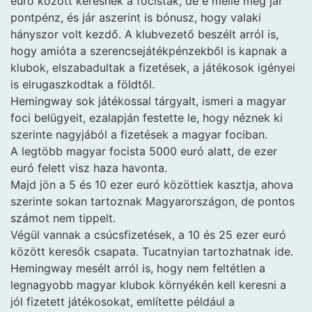
euró között keresnek a focisták, de e mellé még jár
pontpénz, és jár aszerint is bónusz, hogy valaki
hányszor volt kezdő. A klubvezető beszélt arról is,
hogy amióta a szerencsejátékpénzekből is kapnak a
klubok, elszabadultak a fizetések, a játékosok igényei
is elrugaszkodtak a földtől.
Hemingway sok játékossal tárgyalt, ismeri a magyar
foci belügyeit, ezalapján festette le, hogy néznek ki
szerinte nagyjából a fizetések a magyar fociban.
A legtöbb magyar focista 5000 euró alatt, de ezer
euró felett visz haza havonta.
Majd jön a 5 és 10 ezer euró közöttiek kasztja, ahova
szerinte sokan tartoznak Magyarországon, de pontos
számot nem tippelt.
Végül vannak a csúcsfizetések, a 10 és 25 ezer euró
között keresők csapata. Tucatnyian tartozhatnak ide.
Hemingway mesélt arról is, hogy nem feltétlen a
legnagyobb magyar klubok környékén kell keresni a
jól fizetett játékosokat, említette például a