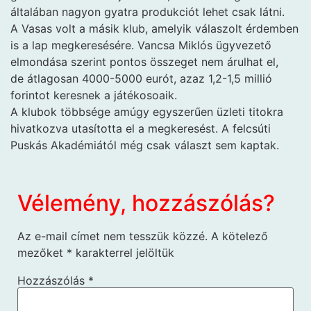
általában nagyon gyatra produkciót lehet csak látni.
A Vasas volt a másik klub, amelyik válaszolt érdemben
is a lap megkeresésére. Vancsa Miklós ügyvezető
elmondása szerint pontos összeget nem árulhat el,
de átlagosan 4000-5000 eurót, azaz 1,2-1,5 millió
forintot keresnek a játékosoaik.
A klubok többsége amúgy egyszerűen üzleti titokra
hivatkozva utasította el a megkeresést. A felcsúti
Puskás Akadémiától még csak választ sem kaptak.
Vélemény, hozzászólás?
Az e-mail címet nem tesszük közzé.
A kötelező
mezőket
*
karakterrel jelöltük
Hozzászólás
*