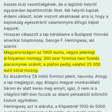
összes klub vezetőségének, de a legtöbb helyről
egyszerűen lepattintották őket. Két helyről kaptak
érdemi választ, ezek viszont alkalmasak arra is, hogy a
bajnokság egészéréről valamennyire átfogó képet
kapjunk.
Hosszan válaszolt a lap kérdéseire a Budapest Honvéd
amerikai tulajdonosa, George F. Hemingway, aki
szerint
Magyarországon az 1000 eurós, vagyis jelenlegi
árfolyamon mintegy 300 ezer forintos havi fizetés
alacsonynak számít, a plafon pedig valahol 25 000
euró körül mozog.
Ez átszámítva 7,8 millió forintot jelent, havonta. Ahogy
a lap megjegyzi, egy átlagos magyar munkavállaló
három év alatt keres meg ennyit, igaz, ő nem is a
világhírű NB1-ben focizik az állami pénzekből kitömött
klubok egyikében.
Hemingway azt is elárulta, a Kispestnél 1000 és 5000