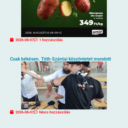
2026-08-07
1 hozzászólás
Csak békésen. Tóth-Szántai köszöntetet mondott
2026-08-07
Nincs hozzászólás