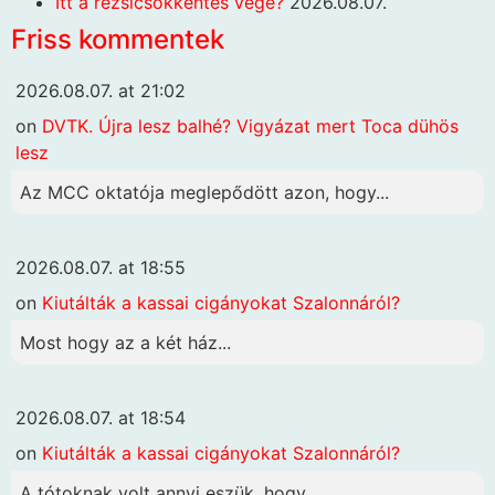
Itt a rezsicsökkentés vége?
2026.08.07.
Friss kommentek
2026.08.07. at 21:02
on
DVTK. Újra lesz balhé? Vigyázat mert Toca dühös
lesz
Az MCC oktatója meglepődött azon, hogy...
2026.08.07. at 18:55
on
Kiutálták a kassai cigányokat Szalonnáról?
Most hogy az a két ház...
2026.08.07. at 18:54
on
Kiutálták a kassai cigányokat Szalonnáról?
A tótoknak volt annyi eszük, hogy...