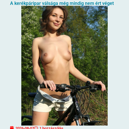
A kerékpáripar válsága még mindig nem ért véget
2026-08-07
1 hozzászólás