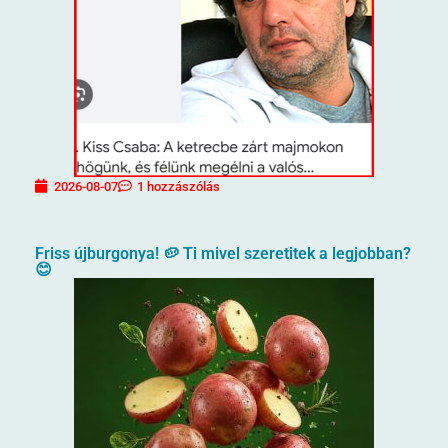
2026-08-07
1 hozzászólás
Friss újburgonya! 🥔 Ti mivel szeretitek a legjobban?
😊