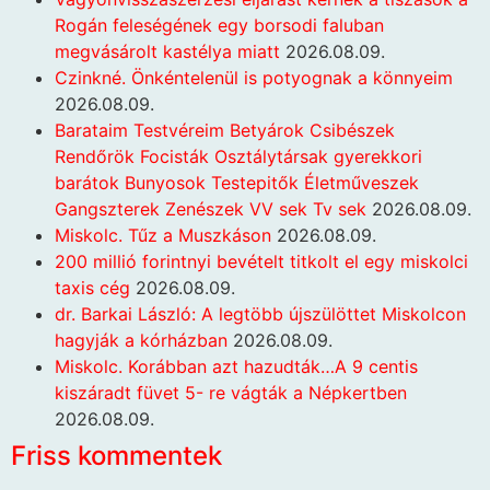
Rogán feleségének egy borsodi faluban
megvásárolt kastélya miatt
2026.08.09.
Czinkné. Önkéntelenül is potyognak a könnyeim
2026.08.09.
Barataim Testvéreim Betyárok Csibészek
Rendőrök Focisták Osztálytársak gyerekkori
barátok Bunyosok Testepitők Életműveszek
Gangszterek Zenészek VV sek Tv sek
2026.08.09.
Miskolc. Tűz a Muszkáson
2026.08.09.
200 millió forintnyi bevételt titkolt el egy miskolci
taxis cég
2026.08.09.
dr. Barkai László: A legtöbb újszülöttet Miskolcon
hagyják a kórházban
2026.08.09.
Miskolc. Korábban azt hazudták…A 9 centis
kiszáradt füvet 5- re vágták a Népkertben
2026.08.09.
Friss kommentek