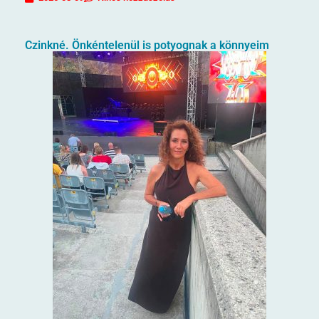
Czinkné. Önkéntelenül is potyognak a könnyeim