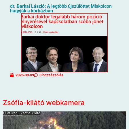
dr. Barkai László: A legtöbb újszülöttet Miskolcon
hagyják a kórházban
2026-08-09
3 hozzászólás
Zsófia-kilátó webkamera