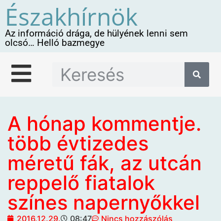
Északhírnök
Az információ drága, de hülyének lenni sem
olcsó… Helló bazmegye
A hónap kommentje.
több évtizedes
méretű fák, az utcán
reppelő fiatalok
színes napernyőkkel
2016.12.29.
08:47
Nincs hozzászólás