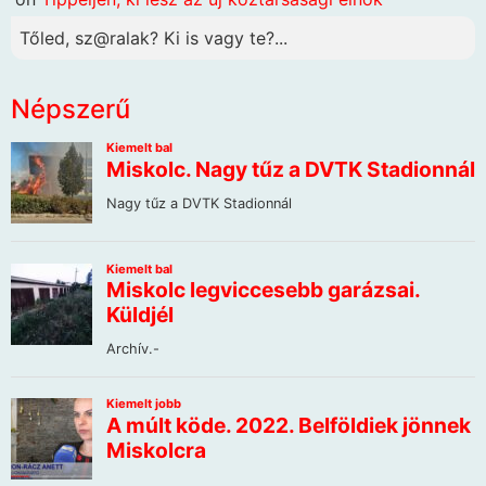
Tőled, sz@ralak? Ki is vagy te?...
Népszerű