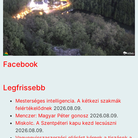
Facebook
Legfrissebb
Mesterséges intelligencia. A kétkezi szakmák
felértékelődnek
2026.08.09.
Menczer: Magyar Péter gonosz
2026.08.09.
Miskolc. A Szentpéteri kapu kezd lecsúszni
2026.08.09.
Vagyonvisszaszerzési eljárást kérnek a tiszások a