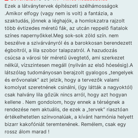
Ezek a látványtervek építészeti szélhámosságok
.Amikor elfogy (vagy nem is volt) a fantázia, a
szaktudás, jönnek a léghajók, a homlokzatra rajzolt
több évtizedes méretű fák, az utcán reppelő fiatalok
színes napernyőkkel.Meg sok-sok zöld szín. nem
beszélve a szivárványról és a barokkosan berendezett
égboltról, a lila szobor talapzatról. A hazudozás
csúcsa a városi tér méretű üvegtető, ami szerkezet
nélkül, vízszintesen megáll (nyilván az első hóesésig).A
látszólag tudományosan berajzolt gyalogos „tengelyek
és erővonalak” azt jelzik, hogy a tervezők valami
komolyat szeretnének csinálni, (így látták a nagyoktól)
csak halvány lila gőzük nincs arról, hogy azt hogyan
kellene . Nem gondolom, hogy ennek a térségnek a
rendezése nem aktuális, de ezek a „tervek” riasztóan
értékelhetetlen színvonalúak, a kívánt harmónia helyett
bizarr kakofóniát teremtenének. Remélem, csak egy
rossz álom marad !