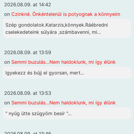
2026.08.09. at 14:42
on
Czinkné. Önkéntelenül is potyognak a könnyeim
Szép gondolatok.Katarzis,könnyek.Ráébredni
cselekedeteink súlyára ,számbavenni, mi...
2026.08.09. at 13:59
on
Semmi buzulás…Nem haldoklunk, mi így élünk
Igyekezz és bújj el gyorsan, mert...
2026.08.09. at 13:53
on
Semmi buzulás…Nem haldoklunk, mi így élünk
" nyűg ütte szügyöm besír "...
2026.08.09. at 13:46