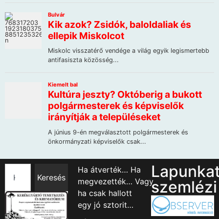
Lapunka
Ha átverték… Ha
Keresés
megvezették… Vagy
szemlézi
ha csak hallott
egy jó sztorit…