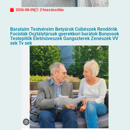
2026-08-09
2 hozzászólás
Barataim Testvéreim Betyárok Csibészek Rendőrök
Focisták Osztálytársak gyerekkori barátok Bunyosok
Testepitők Életműveszek Gangszterek Zenészek VV
sek Tv sek