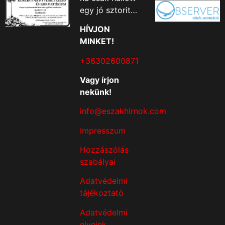
egy jó sztorit…
HÍVJON
MINKET!
+36302600871
Vagy írjon
nekünk!
info@eszakhirnok.com
Impresszum
Hozzászólás
szabályai
Adatvédelmi
tájékoztató
Adatvédelmi
elveink