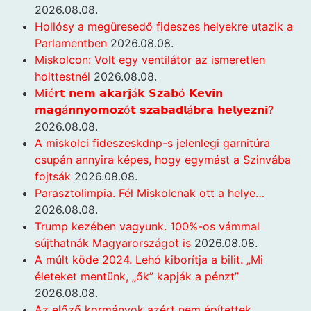
2026.08.08.
Hollósy a megüresedő fideszes helyekre utazik a
Parlamentben
2026.08.08.
Miskolcon: Volt egy ventilátor az ismeretlen
holttestnél
2026.08.08.
M𝗶é𝗿𝘁 𝗻𝗲𝗺 𝗮𝗸𝗮𝗿𝗷á𝗸 𝗦𝘇𝗮𝗯ó 𝗞𝗲𝘃𝗶𝗻
𝗺𝗮𝗴á𝗻𝗻𝘆𝗼𝗺𝗼𝘇ó𝘁 𝘀𝘇𝗮𝗯𝗮𝗱𝗹á𝗯𝗿𝗮 𝗵𝗲𝗹𝘆𝗲𝘇𝗻𝗶?
2026.08.08.
A miskolci fideszeskdnp-s jelenlegi garnitúra
csupán annyira képes, hogy egymást a Szinvába
fojtsák
2026.08.08.
Parasztolimpia. Fél Miskolcnak ott a helye…
2026.08.08.
Trump kezében vagyunk. 100%-os vámmal
sújthatnák Magyarországot is
2026.08.08.
A múlt köde 2024. Lehó kiborítja a bilit. „Mi
életeket mentünk, „ők” kapják a pénzt”
2026.08.08.
Az előző kormányok azért nem építettek