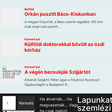
Lapunka
Ha átverték… Ha
Keresés
megvezették… Vagy
szemlézi
ha csak hallott