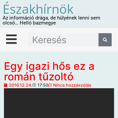
Északhírnök
Az információ drága, de hülyének lenni sem
olcsó… Helló bazmegye
Egy igazi hős ez a
román tűzoltó
2016.12.24.
17:50
Nincs hozzászólás