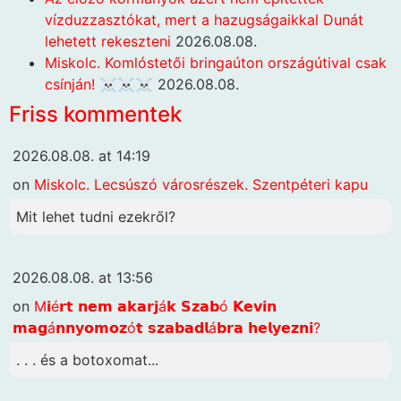
vízduzzasztókat, mert a hazugságaikkal Dunát
lehetett rekeszteni
2026.08.08.
Miskolc. Komlóstetői bringaúton országútival csak
csínján! ☠️☠️☠️
2026.08.08.
Friss kommentek
2026.08.08. at 14:19
on
Miskolc. Lecsúszó városrészek. Szentpéteri kapu
Mit lehet tudni ezekről?
2026.08.08. at 13:56
on
M𝗶é𝗿𝘁 𝗻𝗲𝗺 𝗮𝗸𝗮𝗿𝗷á𝗸 𝗦𝘇𝗮𝗯ó 𝗞𝗲𝘃𝗶𝗻
𝗺𝗮𝗴á𝗻𝗻𝘆𝗼𝗺𝗼𝘇ó𝘁 𝘀𝘇𝗮𝗯𝗮𝗱𝗹á𝗯𝗿𝗮 𝗵𝗲𝗹𝘆𝗲𝘇𝗻𝗶?
. . . és a botoxomat...