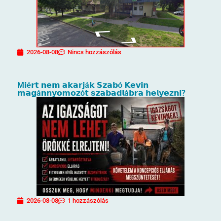
2026-08-08
Nincs hozzászólás
M𝗶é𝗿𝘁 𝗻𝗲𝗺 𝗮𝗸𝗮𝗿𝗷á𝗸 𝗦𝘇𝗮𝗯ó 𝗞𝗲𝘃𝗶𝗻
𝗺𝗮𝗴á𝗻𝗻𝘆𝗼𝗺𝗼𝘇ó𝘁 𝘀𝘇𝗮𝗯𝗮𝗱𝗹á𝗯𝗿𝗮 𝗵𝗲𝗹𝘆𝗲𝘇𝗻𝗶?
2026-08-08
1 hozzászólás