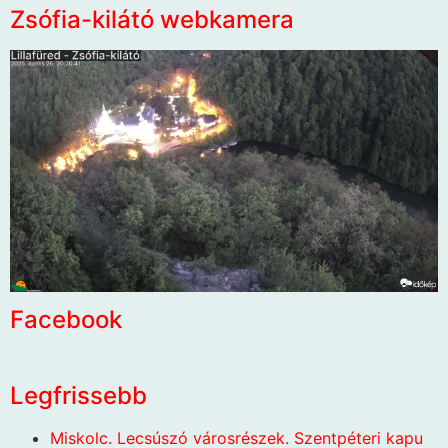
Zsófia-kilátó webkamera
Facebook
Legfrissebb
Miskolc. Lecsúszó városrészek. Szentpéteri kapu