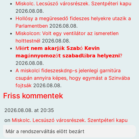
Miskolc. Lecsúszó városrészek. Szentpéteri kapu
2026.08.08.
Hollósy a megüresedő fideszes helyekre utazik a
Parlamentben
2026.08.08.
Miskolcon: Volt egy ventilátor az ismeretlen
holttestnél
2026.08.08.
M𝗶é𝗿𝘁 𝗻𝗲𝗺 𝗮𝗸𝗮𝗿𝗷á𝗸 𝗦𝘇𝗮𝗯ó 𝗞𝗲𝘃𝗶𝗻
𝗺𝗮𝗴á𝗻𝗻𝘆𝗼𝗺𝗼𝘇ó𝘁 𝘀𝘇𝗮𝗯𝗮𝗱𝗹á𝗯𝗿𝗮 𝗵𝗲𝗹𝘆𝗲𝘇𝗻𝗶?
2026.08.08.
A miskolci fideszeskdnp-s jelenlegi garnitúra
csupán annyira képes, hogy egymást a Szinvába
fojtsák
2026.08.08.
Friss kommentek
2026.08.08. at 20:35
on
Miskolc. Lecsúszó városrészek. Szentpéteri kapu
Már a rendszerváltás elött bezárt