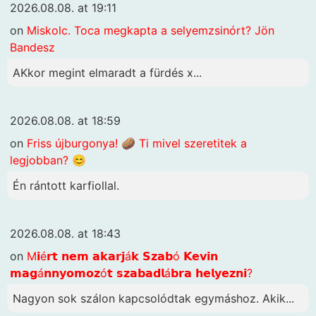
2026.08.08. at 19:11
on
Miskolc. Toca megkapta a selyemzsinórt? Jön
Bandesz
AKkor megint elmaradt a fürdés x...
2026.08.08. at 18:59
on
Friss újburgonya! 🥔 Ti mivel szeretitek a
legjobban? 😊
Én rántott karfiollal.
2026.08.08. at 18:43
on
M𝗶é𝗿𝘁 𝗻𝗲𝗺 𝗮𝗸𝗮𝗿𝗷á𝗸 𝗦𝘇𝗮𝗯ó 𝗞𝗲𝘃𝗶𝗻
𝗺𝗮𝗴á𝗻𝗻𝘆𝗼𝗺𝗼𝘇ó𝘁 𝘀𝘇𝗮𝗯𝗮𝗱𝗹á𝗯𝗿𝗮 𝗵𝗲𝗹𝘆𝗲𝘇𝗻𝗶?
Nagyon sok szálon kapcsolódtak egymáshoz. Akik...