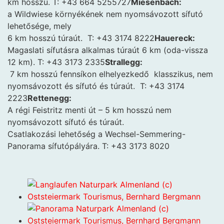
km hosszú. T: +43 664 5255727
Miesenbach:
a Wildwiese környékének nem nyomsávozott sífutó
lehetősége, mely
6 km hosszú túraút. T: +43 3174 8222
Hauereck:
Magaslati sífutásra alkalmas túraút 6 km (oda-vissza
12 km). T: +43 3173 2335
Strallegg:
7 km hosszú fennsíkon elhelyezkedő klasszikus, nem
nyomsávozott és sífutó és túraút. T: +43 3174
2223
Rettenegg:
A régi Feistritz menti út – 5 km hosszú nem
nyomsávozott sífutó és túraút.
Csatlakozási lehetőség a Wechsel-Semmering-
Panorama sífutópályára. T: +43 3173 8020