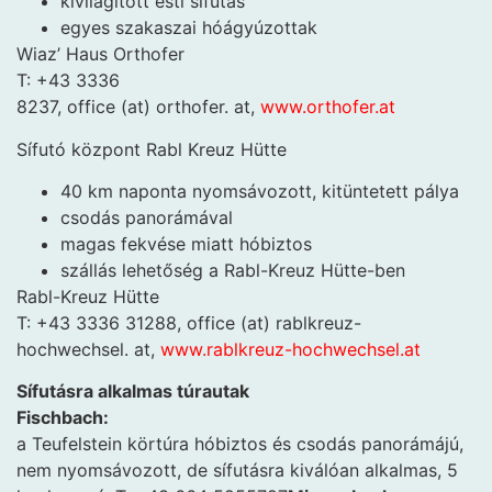
kivilágított esti sífutás
egyes szakaszai hóágyúzottak
Wiaz’ Haus Orthofer
T: +43 3336
8237, office (at) orthofer. at,
www.orthofer.at
Sífutó központ Rabl Kreuz Hütte
40 km naponta nyomsávozott, kitüntetett pálya
csodás panorámával
magas fekvése miatt hóbiztos
szállás lehetőség a Rabl-Kreuz Hütte-ben
Rabl-Kreuz Hütte
T: +43 3336 31288, office (at) rablkreuz-
hochwechsel. at,
www.rablkreuz-hochwechsel.at
Sífutásra alkalmas túrautak
Fischbach:
a Teufelstein körtúra hóbiztos és csodás panorámájú,
nem nyomsávozott, de sífutásra kiválóan alkalmas, 5