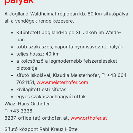
A Joglland-Waldheimat régióban kb. 80 km sífutópálya
áll a vendégek rendelkezésére.
Kitüntetett Joglland-loipe St. Jakob im Walde-
ban
több szakaszos, naponta nyomsávozott pályák
teljes hossz: 40 km
a kölcsönző a legmodernebb felszereléseket
biztosítja
sífutó iskolával, Klaudia Meisterhofer, T: +43 664
7621151,
www.meisterhofer.com
kivilágított esti sífutás
egyes szakaszai hóágyúzottak
Wiaz’ Haus Orthofer
T: +43 3336
8237, office (at) orthofer. at,
www.orthofer.at
Sífutó központ Rabl Kreuz Hütte