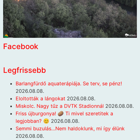
Facebook
Legfrissebb
Barlangfürdő aquaterápiája. Se terv, se pénz!
2026.08.08.
Eloltották a lángokat
2026.08.08.
Miskolc. Nagy tűz a DVTK Stadionnál
2026.08.08.
Friss újburgonya! 🥔 Ti mivel szeretitek a
legjobban? 😊
2026.08.08.
Semmi buzulás…Nem haldoklunk, mi így élünk
2026.08.08.