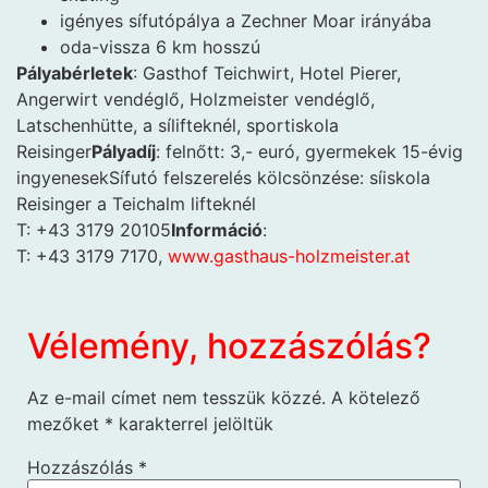
igényes sífutópálya a Zechner Moar irányába
oda-vissza 6 km hosszú
Pályabérletek
: Gasthof Teichwirt, Hotel Pierer,
Angerwirt vendéglő, Holzmeister vendéglő,
Latschenhütte, a sílifteknél, sportiskola
Reisinger
Pályadíj
: felnőtt: 3,- euró, gyermekek 15-évig
ingyenesekSífutó felszerelés kölcsönzése: síiskola
Reisinger a Teichalm lifteknél
T: +43 3179 20105
Információ
:
T: +43 3179 7170,
www.gasthaus-holzmeister.at
Vélemény, hozzászólás?
Az e-mail címet nem tesszük közzé.
A kötelező
mezőket
*
karakterrel jelöltük
Hozzászólás
*