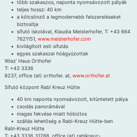
több szakaszos, naponta nyomsávozott pályák
teljes hossz: 40 km
a kölcsönző a legmodernebb felszereléseket
biztosítja
sífutó iskolával, Klaudia Meisterhofer, T: +43 664
7621151,
www.meisterhofer.com
kivilágított esti sífutás
egyes szakaszai hóágyúzottak
Wiaz’ Haus Orthofer
T: +43 3336
8237, office (at) orthofer. at,
www.orthofer.at
Sífutó központ Rabl Kreuz Hütte
40 km naponta nyomsávozott, kitüntetett pálya
csodás panorámával
magas fekvése miatt hóbiztos
szállás lehetőség a Rabl-Kreuz Hütte-ben
Rabl-Kreuz Hütte
T: +43 3336 31288, office (at) rablkreuz-