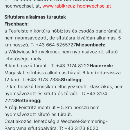
hochwechsel. at,
www.rablkreuz-hochwechsel.at
Sífutásra alkalmas túrautak
Fischbach:
a Teufelstein körtúra hóbiztos és csodás panorámájú,
nem nyomsávozott, de sífutásra kiválóan alkalmas, 5
km hosszú. T: +43 664 5255727
Miesenbach:
a Wildwiese környékének nem nyomsávozott sífutó
lehetősége, mely
6 km hosszú túraút. T: +43 3174 8222
Hauereck:
Magaslati sífutásra alkalmas túraút 6 km (oda-vissza
12 km). T: +43 3173 2335
Strallegg:
7 km hosszú fennsíkon elhelyezkedő klasszikus, nem
nyomsávozott és sífutó és túraút. T: +43 3174
2223
Rettenegg:
A régi Feistritz menti út – 5 km hosszú nem
nyomsávozott sífutó és túraút.
Csatlakozási lehetőség a Wechsel-Semmering-
Panorama sífutópályára. T: +43 3173 8020