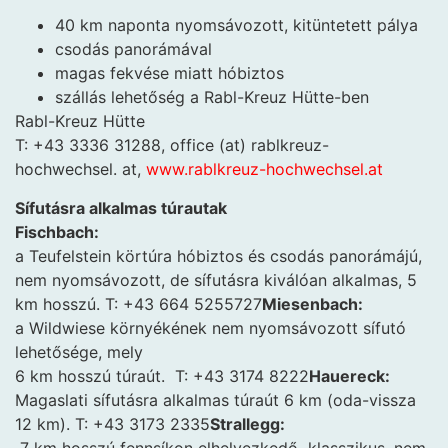
40 km naponta nyomsávozott, kitüntetett pálya
csodás panorámával
magas fekvése miatt hóbiztos
szállás lehetőség a Rabl-Kreuz Hütte-ben
Rabl-Kreuz Hütte
T: +43 3336 31288, office (at) rablkreuz-
hochwechsel. at,
www.rablkreuz-hochwechsel.at
Sífutásra alkalmas túrautak
Fischbach:
a Teufelstein körtúra hóbiztos és csodás panorámájú,
nem nyomsávozott, de sífutásra kiválóan alkalmas, 5
km hosszú. T: +43 664 5255727
Miesenbach:
a Wildwiese környékének nem nyomsávozott sífutó
lehetősége, mely
6 km hosszú túraút. T: +43 3174 8222
Hauereck:
Magaslati sífutásra alkalmas túraút 6 km (oda-vissza
12 km). T: +43 3173 2335
Strallegg:
7 km hosszú fennsíkon elhelyezkedő klasszikus, nem