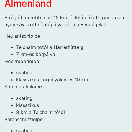
Almenland
A régióban több mint 15 km jól kitáblázott, gondosan
nyomsávozott sífutópálya várja a vendégeket.
Heulantschloipe
Teichalm tótól a Harrerhütteig
7 km-es körpálya
Hochmoorloipe
skating
klasszikus körpályák 5 és 10 km
Sommeralmloipe
skating
klasszikus
8 km a Teichalm tótól
Bärenschützloipe
skating