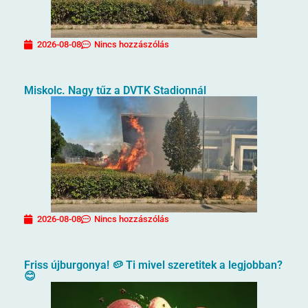
2026-08-08
Nincs hozzászólás
Miskolc. Nagy tűz a DVTK Stadionnál
2026-08-08
Nincs hozzászólás
Friss újburgonya! 🥔 Ti mivel szeretitek a legjobban?
😊