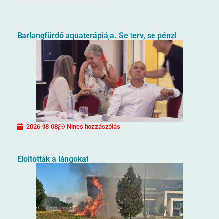
Barlangfürdő aquaterápiája. Se terv, se pénz!
2026-08-08
Nincs hozzászólás
Eloltották a lángokat