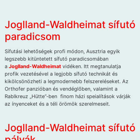
Joglland-Waldheimat sífutó
paradicsom
Sífutási lehetőségek profi módon, Ausztria egyik
legszebb kitüntetett sífutó paradicsomában
a
Joglland-Waldheimat
vidéken. Itt megtanulatja
profik vezetésével a legjobb sífutó technikát és
kikölcsönözheti a legmodernebb felszereléseket. Az
Orthofer panzióban és vendéglőben, valamint a
Rablkreuz „Hütte”-ben finom házi speialítások várják
az ínyenceket és a téli örömök szerelmeseit.
Joglland-Waldheimat sífutó
pályák