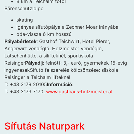
8 km a Teichalm tótól
Bärenschützloipe
skating
igényes sífutópálya a Zechner Moar irányába
oda-vissza 6 km hosszú
Pályabérletek
: Gasthof Teichwirt, Hotel Pierer,
Angerwirt vendéglő, Holzmeister vendéglő,
Latschenhütte, a sílifteknél, sportiskola
Reisinger
Pályadíj
: felnőtt: 3,- euró, gyermekek 15-évig
ingyenesekSífutó felszerelés kölcsönzése: síiskola
Reisinger a Teichalm lifteknél
T: +43 3179 20105
Információ
:
T: +43 3179 7170,
www.gasthaus-holzmeister.at
Sífutás Naturpark