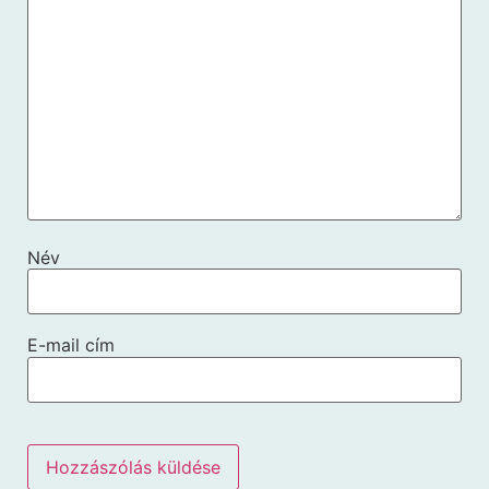
Név
E-mail cím