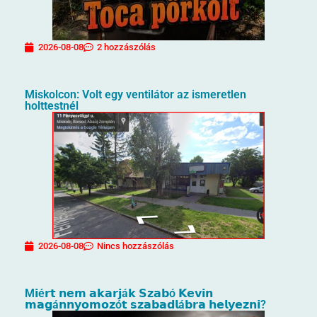
2026-08-08
2 hozzászólás
Miskolcon: Volt egy ventilátor az ismeretlen
holttestnél
2026-08-08
Nincs hozzászólás
M𝗶é𝗿𝘁 𝗻𝗲𝗺 𝗮𝗸𝗮𝗿𝗷á𝗸 𝗦𝘇𝗮𝗯ó 𝗞𝗲𝘃𝗶𝗻
𝗺𝗮𝗴á𝗻𝗻𝘆𝗼𝗺𝗼𝘇ó𝘁 𝘀𝘇𝗮𝗯𝗮𝗱𝗹á𝗯𝗿𝗮 𝗵𝗲𝗹𝘆𝗲𝘇𝗻𝗶?