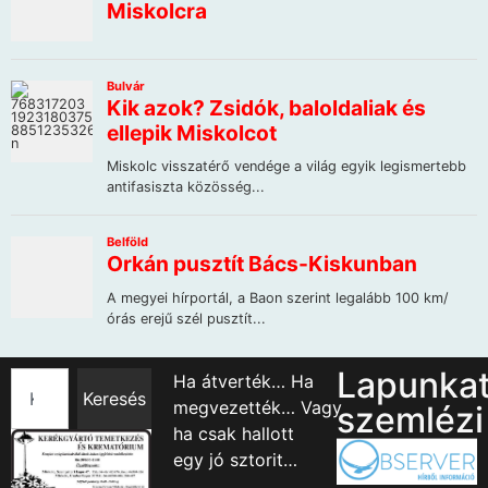
Lapunka
Ha átverték… Ha
Keresés
megvezették… Vagy
szemlézi
ha csak hallott
egy jó sztorit…