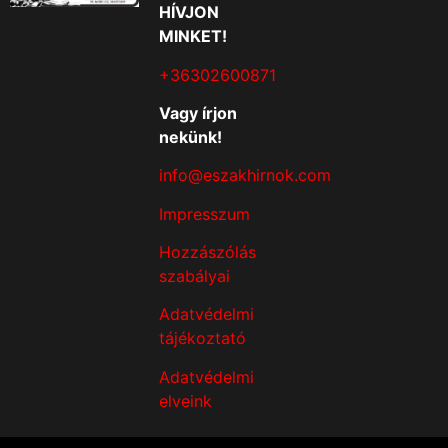
HÍVJON
MINKET!
+36302600871
Vagy írjon
nekünk!
info@eszakhirnok.com
Impresszum
Hozzászólás
szabályai
Adatvédelmi
tájékoztató
Adatvédelmi
elveink