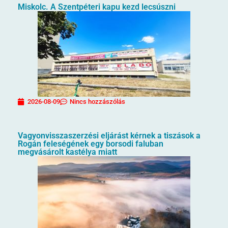
Miskolc. A Szentpéteri kapu kezd lecsúszni
2026-08-09
Nincs hozzászólás
Vagyonvisszaszerzési eljárást kérnek a tiszások a
Rogán feleségének egy borsodi faluban
megvásárolt kastélya miatt