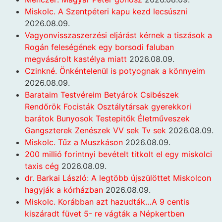
Miskolc. A Szentpéteri kapu kezd lecsúszni
2026.08.09.
Vagyonvisszaszerzési eljárást kérnek a tiszások a
Rogán feleségének egy borsodi faluban
megvásárolt kastélya miatt
2026.08.09.
Czinkné. Önkéntelenül is potyognak a könnyeim
2026.08.09.
Barataim Testvéreim Betyárok Csibészek
Rendőrök Focisták Osztálytársak gyerekkori
barátok Bunyosok Testepitők Életműveszek
Gangszterek Zenészek VV sek Tv sek
2026.08.09.
Miskolc. Tűz a Muszkáson
2026.08.09.
200 millió forintnyi bevételt titkolt el egy miskolci
taxis cég
2026.08.09.
dr. Barkai László: A legtöbb újszülöttet Miskolcon
hagyják a kórházban
2026.08.09.
Miskolc. Korábban azt hazudták…A 9 centis
kiszáradt füvet 5- re vágták a Népkertben