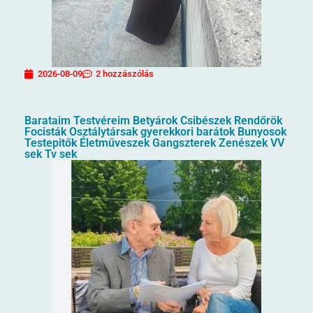
2026-08-09
2 hozzászólás
Barataim Testvéreim Betyárok Csibészek Rendőrök
Focisták Osztálytársak gyerekkori barátok Bunyosok
Testepitők Életműveszek Gangszterek Zenészek VV
sek Tv sek