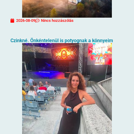
2026-08-09
Nincs hozzászólás
Czinkné. Önkéntelenül is potyognak a könnyeim