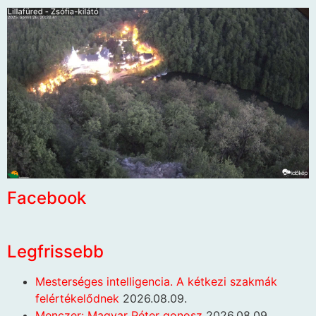
Facebook
Legfrissebb
Mesterséges intelligencia. A kétkezi szakmák
felértékelődnek
2026.08.09.
Menczer: Magyar Péter gonosz
2026.08.09.