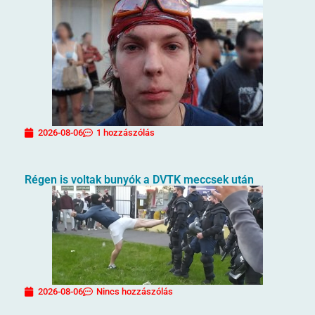
2026-08-06
1 hozzászólás
Régen is voltak bunyók a DVTK meccsek után
2026-08-06
Nincs hozzászólás