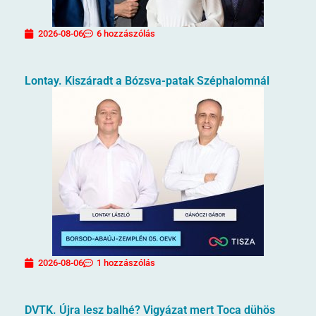
2026-08-06
6 hozzászólás
Lontay. Kiszáradt a Bózsva-patak Széphalomnál
2026-08-06
1 hozzászólás
DVTK. Újra lesz balhé? Vigyázat mert Toca dühös