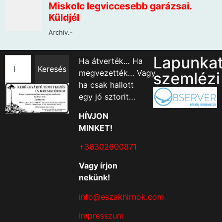
Lapunka
Ha átverték… Ha
Keresés
megvezették… Vagy
szemlézi
ha csak hallott
egy jó sztorit…
HÍVJON
MINKET!
+36302600871
Vagy írjon
nekünk!
info@eszakhirnok.com
Impresszum