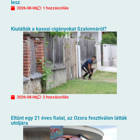
lesz
2026-08-06
1 hozzászólás
Kiutálták a kassai cigányokat Szalonnáról?
2026-08-06
2 hozzászólás
Eltűnt egy 21 éves fiatal, az Ozora fesztiválon látták
utoljára