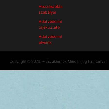
Hozzászólás
szabályai
Adatvédelmi
tájékoztató
Adatvédelmi
elveink
Copyright © 2020. – Északhírnök Minden jog fenntartva!