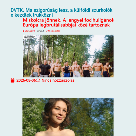
DVTK. Ma szigorúság lesz, a külföldi szurkolók
elkezdtek trükközni
2026-08-06
Nincs hozzászólás