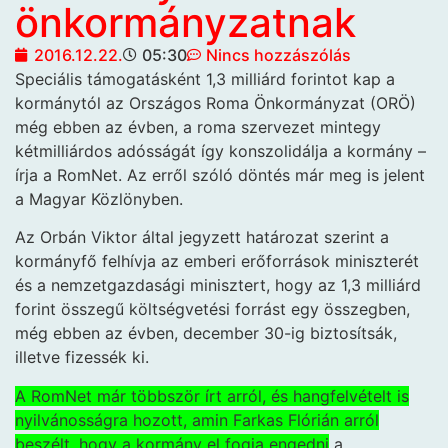
önkormányzatnak
2016.12.22.
05:30
Nincs hozzászólás
Speciális támogatásként 1,3
milliárd forintot kap a
kormánytól az Országos Roma Önkormányzat (ORÖ)
még ebben az évben, a roma szervezet mintegy
kétmilliárdos adósságát így konszolidálja a kormány –
írja a RomNet. Az erről szóló döntés már meg is jelent
a Magyar Közlönyben.
Az Orbán Viktor által jegyzett határozat szerint a
kormányfő felhívja az emberi erőforrások miniszterét
és a nemzetgazdasági minisztert, hogy az 1,3 milliárd
forint összegű költségvetési forrást egy összegben,
még ebben az évben, december 30-ig biztosítsák,
illetve fizessék ki.
A RomNet már többször írt arról, és hangfelvételt is
nyilvánosságra hozott, amin Farkas Flórián arról
beszélt, hogy a kormány el fogja engedni
a