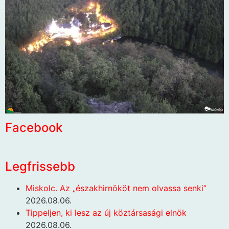
Facebook
Legfrissebb
Miskolc. Az „északhirnököt nem olvassa senki”
2026.08.06.
Tippeljen, ki lesz az új köztársasági elnök
2026.08.06.