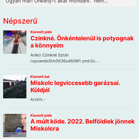
Ugyan már! Önkény-t akar mondani. "nem...
Népszerű