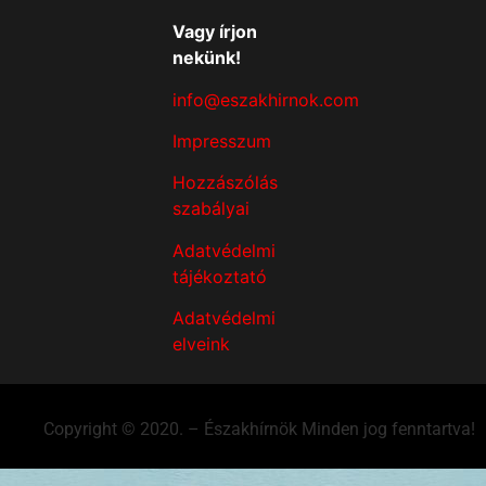
Vagy írjon
nekünk!
info@eszakhirnok.com
Impresszum
Hozzászólás
szabályai
Adatvédelmi
tájékoztató
Adatvédelmi
elveink
Copyright © 2020. – Északhírnök Minden jog fenntartva!