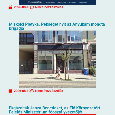
2026-08-10
Nincs hozzászólás
Miskolci Pletyka. Pékséget nyit az Anyukám mondta
brigádja
2026-08-10
Nincs hozzászólás
Ekgázolták Janza Benedeket, az Élő Környezetért
Felelős Minisztérium főosztályvezetőjét