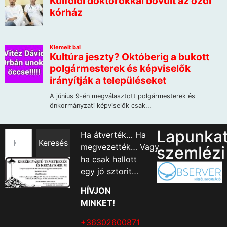
Lapunka
Ha átverték… Ha
Keresés
megvezették… Vagy
szemlézi
ha csak hallott
egy jó sztorit…
HÍVJON
MINKET!
+36302600871