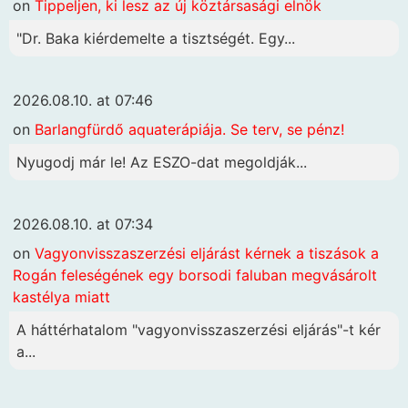
on
Tippeljen, ki lesz az új köztársasági elnök
"Dr. Baka kiérdemelte a tisztségét. Egy...
2026.08.10. at 07:46
on
Barlangfürdő aquaterápiája. Se terv, se pénz!
Nyugodj már le! Az ESZO-dat megoldják...
2026.08.10. at 07:34
on
Vagyonvisszaszerzési eljárást kérnek a tiszások a
Rogán feleségének egy borsodi faluban megvásárolt
kastélya miatt
A háttérhatalom "vagyonvisszaszerzési eljárás"-t kér
a...