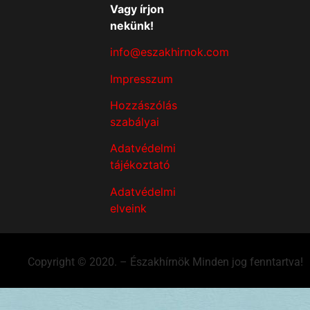
Vagy írjon
nekünk!
info@eszakhirnok.com
Impresszum
Hozzászólás
szabályai
Adatvédelmi
tájékoztató
Adatvédelmi
elveink
Copyright © 2020. – Északhírnök Minden jog fenntartva!