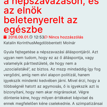
a népszavazáson, és
az elnök
beletenyerelt az
egészbe
2016.09.01.
12:53
Nincs hozzászólás
Katalin KorinthusMegdöbbentett Molnár
Gyula fejtegetése a népszavazási álláspontjáról. Azt
ugyan nem tudom, hogy ez az ő álláspontja, vagy
valamelyik párttestületé, de hogy nem a
„szocialistáké”, az biztos. Az mszp mindaddig így fog
vergődni, amíg nem elvi alapon politizál, hanem
igyekszik mindenki kedvében járni. Mivel érzi, hogy a
többségnél hatott az agymosás, ő is igyekszik azt is
bizonyítani, hogy nem akar migránsokat. Végre
döntenie kéne, hogy milyen értékeket képvisel és
ennek megfelelően kéne cselekednie. A szimpatizánsai