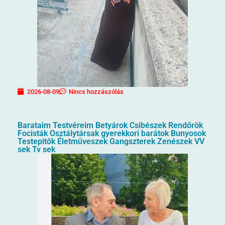
2026-08-09
Nincs hozzászólás
Barataim Testvéreim Betyárok Csibészek Rendőrök
Focisták Osztálytársak gyerekkori barátok Bunyosok
Testepitők Életműveszek Gangszterek Zenészek VV
sek Tv sek