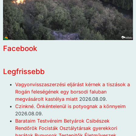
Facebook
Legfrissebb
Vagyonvisszaszerzési eljárást kérnek a tiszások a
Rogán feleségének egy borsodi faluban
megvásárolt kastélya miatt
2026.08.09.
Czinkné. Önkéntelenül is potyognak a könnyeim
2026.08.09.
Barataim Testvéreim Betyárok Csibészek
Rendőrök Focisták Osztálytársak gyerekkori
barátok Bunyosok Testepitők Életműveszek