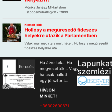
Lapunka
Ha átverték… Ha
Keresés
megvezették… Vagy
szemlézi
ha csak hallott
egy jó sztorit…
HÍVJON
MINKET!
+36302600871