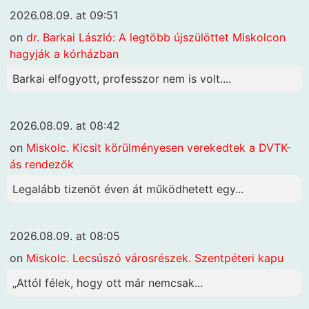
2026.08.09. at 09:51
on
dr. Barkai László: A legtöbb újszülöttet Miskolcon
hagyják a kórházban
Barkai elfogyott, professzor nem is volt....
2026.08.09. at 08:42
on
Miskolc. Kicsit körülményesen verekedtek a DVTK-
ás rendezők
Legalább tizenöt éven át működhetett egy...
2026.08.09. at 08:05
on
Miskolc. Lecsúszó városrészek. Szentpéteri kapu
„Attól félek, hogy ott már nemcsak...