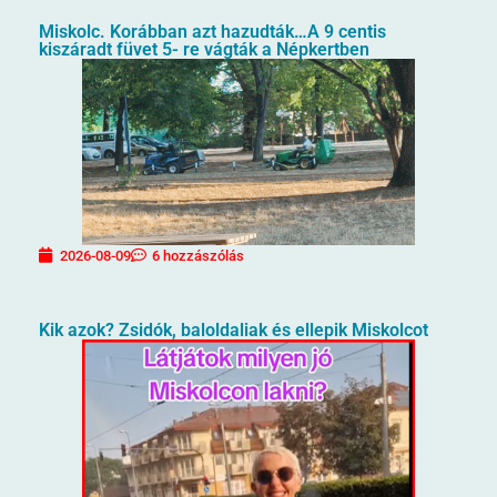
Miskolc. Korábban azt hazudták…A 9 centis
kiszáradt füvet 5- re vágták a Népkertben
2026-08-09
6 hozzászólás
Kik azok? Zsidók, baloldaliak és ellepik Miskolcot