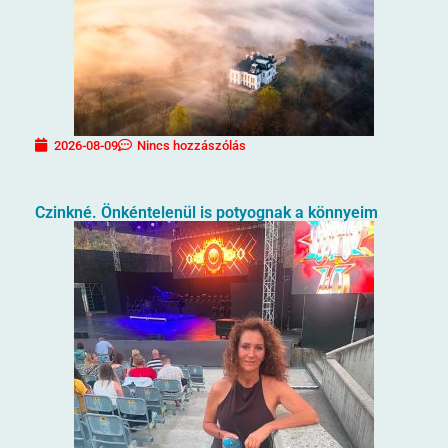
2026-08-09
Nincs hozzászólás
Czinkné. Önkéntelenül is potyognak a könnyeim