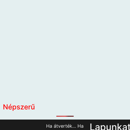
Népszerű
Lapunka
Ha átverték… Ha