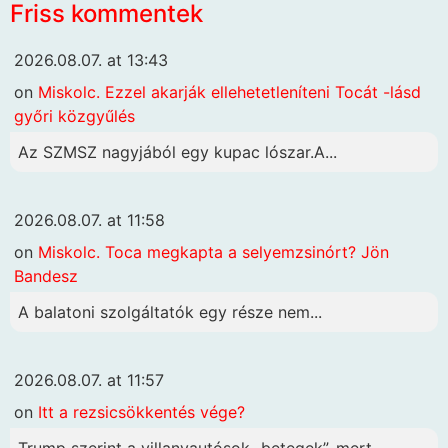
Friss kommentek
2026.08.07. at 13:43
on
Miskolc. Ezzel akarják ellehetetleníteni Tocát -lásd
győri közgyűlés
Az SZMSZ nagyjából egy kupac lószar.A...
2026.08.07. at 11:58
on
Miskolc. Toca megkapta a selyemzsinórt? Jön
Bandesz
A balatoni szolgáltatók egy része nem...
2026.08.07. at 11:57
on
Itt a rezsicsökkentés vége?
Trump szerint a villanyautósok „betegek”, mert...