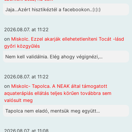
Jaja...Azért hisztikéztél a facebookon..:):):)
2026.08.07. at 11:22
on
Miskolc. Ezzel akarják ellehetetleníteni Tocát -lásd
győri közgyűlés
Nem kell validálnia. Elég ahogy végignézi,...
2026.08.07. at 11:22
on
Miskolc- Tapolca. A NEAK által támogatott
aquaterápiás ellátás teljes körűen továbbra sem
valósult meg
Tapolca nem eladó, mentsük meg együtt...
2026.08.07. at 11:08