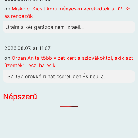
on
Miskolc. Kicsit körülményesen verekedtek a DVTK-
ás rendezők
Uraim a két garázda nem izraeli...
2026.08.07. at 11:07
on
Orbán Anita több vizet kért a szlovákoktól, akik azt
üzenték: Lesz, ha esik
"SZDSZ örökké ruhát cserél.Igen.És beül a...
Népszerű