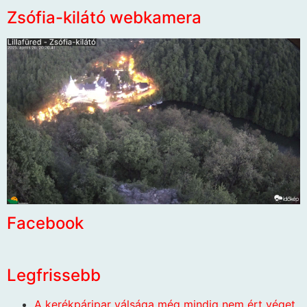
Zsófia-kilátó webkamera
Facebook
Legfrissebb
A kerékpáripar válsága még mindig nem ért véget