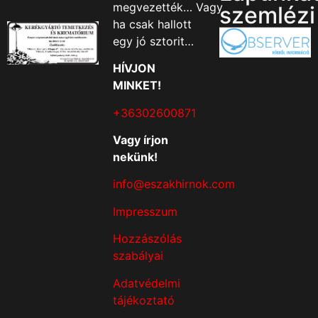
megvezették… Vagy
szemlézi
ha csak hallott
egy jó sztorit…
HÍVJON
MINKET!
+36302600871
Vagy írjon
nekünk!
info@eszakhirnok.com
Impresszum
Hozzászólás
szabályai
Adatvédelmi
tájékoztató