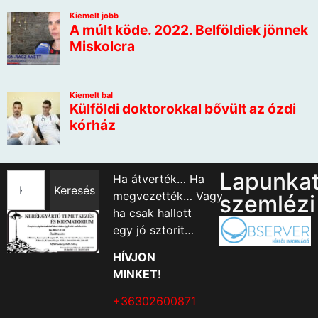
Lapunka
Ha átverték… Ha
Keresés
megvezették… Vagy
szemlézi
ha csak hallott
egy jó sztorit…
HÍVJON
MINKET!
+36302600871