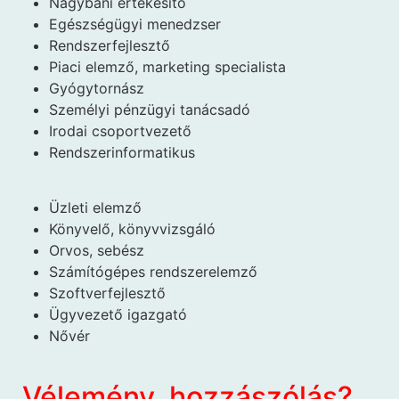
Nagybani értékesítő
Egészségügyi menedzser
Rendszerfejlesztő
Piaci elemző, marketing specialista
Gyógytornász
Személyi pénzügyi tanácsadó
Irodai csoportvezető
Rendszerinformatikus
Üzleti elemző
Könyvelő, könyvvizsgáló
Orvos, sebész
Számítógépes rendszerelemző
Szoftverfejlesztő
Ügyvezető igazgató
Nővér
Vélemény, hozzászólás?