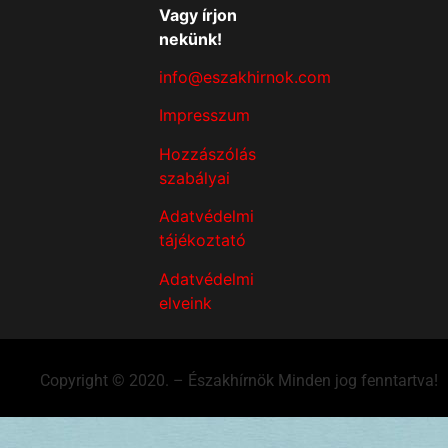
Vagy írjon
nekünk!
info@eszakhirnok.com
Impresszum
Hozzászólás
szabályai
Adatvédelmi
tájékoztató
Adatvédelmi
elveink
Copyright © 2020. – Északhírnök Minden jog fenntartva!