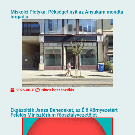
Miskolci Pletyka. Pékséget nyit az Anyukám mondta
brigádja
2026-08-10
Nincs hozzászólás
Ekgázolták Janza Benedeket, az Élő Környezetért
Felelős Minisztérium főosztályvezetőjét