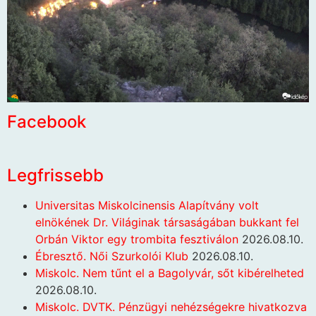
Facebook
Legfrissebb
Universitas Miskolcinensis Alapítvány volt
elnökének Dr. Világinak társaságában bukkant fel
Orbán Viktor egy trombita fesztiválon
2026.08.10.
Ébresztő. Női Szurkolói Klub
2026.08.10.
Miskolc. Nem tűnt el a Bagolyvár, sőt kibérelheted
2026.08.10.
Miskolc. DVTK. Pénzügyi nehézségekre hivatkozva