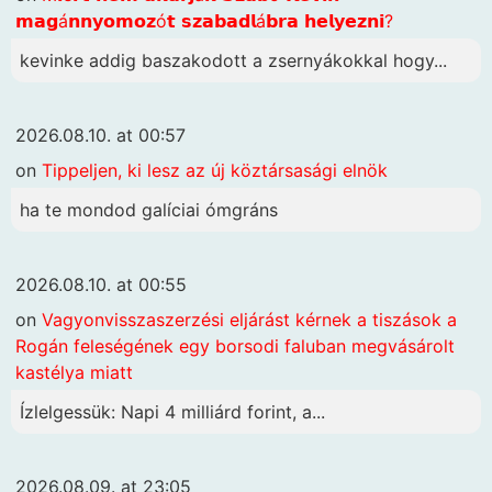
𝗺𝗮𝗴á𝗻𝗻𝘆𝗼𝗺𝗼𝘇ó𝘁 𝘀𝘇𝗮𝗯𝗮𝗱𝗹á𝗯𝗿𝗮 𝗵𝗲𝗹𝘆𝗲𝘇𝗻𝗶?
kevinke addig baszakodott a zsernyákokkal hogy...
2026.08.10. at 00:57
on
Tippeljen, ki lesz az új köztársasági elnök
ha te mondod galíciai ómgráns
2026.08.10. at 00:55
on
Vagyonvisszaszerzési eljárást kérnek a tiszások a
Rogán feleségének egy borsodi faluban megvásárolt
kastélya miatt
Ízlelgessük: Napi 4 milliárd forint, a...
2026.08.09. at 23:05