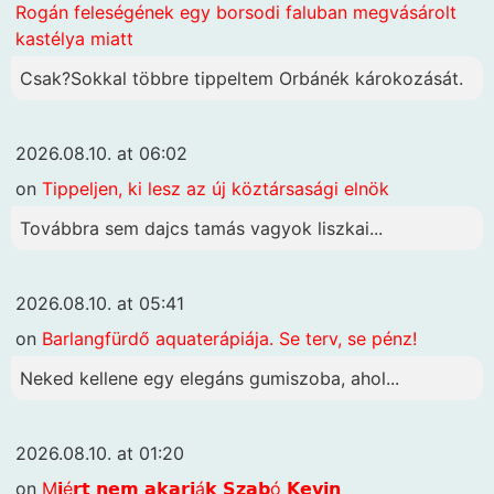
Rogán feleségének egy borsodi faluban megvásárolt
kastélya miatt
Csak?Sokkal többre tippeltem Orbánék károkozását.
2026.08.10. at 06:02
on
Tippeljen, ki lesz az új köztársasági elnök
Továbbra sem dajcs tamás vagyok liszkai...
2026.08.10. at 05:41
on
Barlangfürdő aquaterápiája. Se terv, se pénz!
Neked kellene egy elegáns gumiszoba, ahol...
2026.08.10. at 01:20
on
M𝗶é𝗿𝘁 𝗻𝗲𝗺 𝗮𝗸𝗮𝗿𝗷á𝗸 𝗦𝘇𝗮𝗯ó 𝗞𝗲𝘃𝗶𝗻