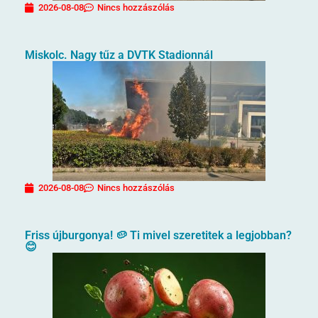
2026-08-08
Nincs hozzászólás
Miskolc. Nagy tűz a DVTK Stadionnál
2026-08-08
Nincs hozzászólás
Friss újburgonya! 🥔 Ti mivel szeretitek a legjobban?
😊