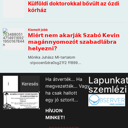
Lapunka
Ha átverték… Ha
Keresés
megvezették… Vagy
szemlézi
ha csak hallott
egy jó sztorit…
HÍVJON
MINKET!