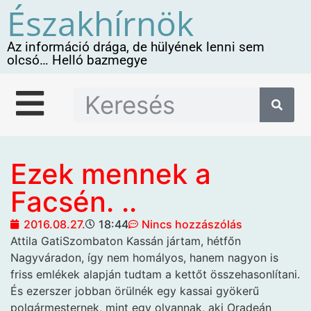
Északhírnök
Az információ drága, de hülyének lenni sem
olcsó… Helló bazmegye
Ezek mennek a
Facsén. ..
2016.08.27.
18:44
Nincs hozzászólás
Attila GatiSzombaton Kassán
jártam, hétfőn
Nagyváradon, így nem homályos, hanem nagyon is
friss emlékek alapján tudtam a kettőt összehasonlítani.
És ezerszer jobban örülnék egy kassai gyökerű
polgármesternek, mint egy olyannak, aki Oradeán