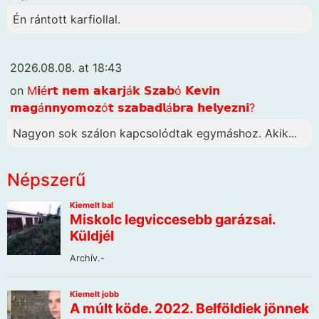
Én rántott karfiollal.
2026.08.08. at 18:43
on
M𝗶é𝗿𝘁 𝗻𝗲𝗺 𝗮𝗸𝗮𝗿𝗷á𝗸 𝗦𝘇𝗮𝗯ó 𝗞𝗲𝘃𝗶𝗻
𝗺𝗮𝗴á𝗻𝗻𝘆𝗼𝗺𝗼𝘇ó𝘁 𝘀𝘇𝗮𝗯𝗮𝗱𝗹á𝗯𝗿𝗮 𝗵𝗲𝗹𝘆𝗲𝘇𝗻𝗶?
Nagyon sok szálon kapcsolódtak egymáshoz. Akik...
Népszerű