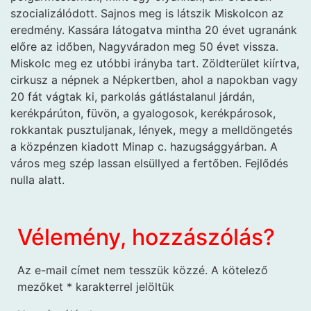
szocializálódott. Sajnos meg is látszik Miskolcon az
eredmény. Kassára látogatva mintha 20 évet ugranánk
előre az időben, Nagyváradon meg 50 évet vissza.
Miskolc meg ez utóbbi irányba tart. Zöldterület kiírtva,
cirkusz a népnek a Népkertben, ahol a napokban vagy
20 fát vágtak ki, parkolás gátlástalanul járdán,
kerékpárúton, füvön, a gyalogosok, kerékpárosok,
rokkantak pusztuljanak, lények, megy a melldöngetés
a közpénzen kiadott Minap c. hazugsággyárban. A
város meg szép lassan elsüllyed a fertőben. Fejlődés
nulla alatt.
Vélemény, hozzászólás?
Az e-mail címet nem tesszük közzé.
A kötelező
mezőket
*
karakterrel jelöltük