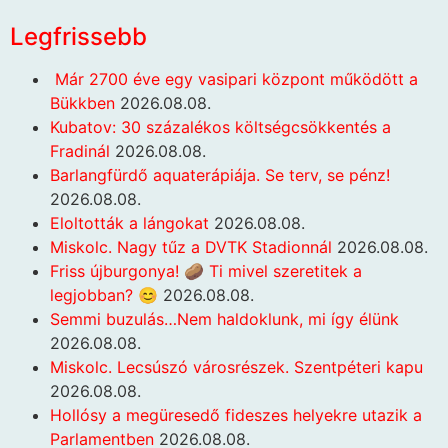
Legfrissebb
Már 2700 éve egy vasipari központ működött a
Bükkben
2026.08.08.
Kubatov: 30 százalékos költségcsökkentés a
Fradinál
2026.08.08.
Barlangfürdő aquaterápiája. Se terv, se pénz!
2026.08.08.
Eloltották a lángokat
2026.08.08.
Miskolc. Nagy tűz a DVTK Stadionnál
2026.08.08.
Friss újburgonya! 🥔 Ti mivel szeretitek a
legjobban? 😊
2026.08.08.
Semmi buzulás…Nem haldoklunk, mi így élünk
2026.08.08.
Miskolc. Lecsúszó városrészek. Szentpéteri kapu
2026.08.08.
Hollósy a megüresedő fideszes helyekre utazik a
Parlamentben
2026.08.08.