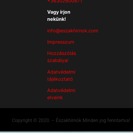
+36302600871
Vagy írjon
nekünk!
info@eszakhirnok.com
Impresszum
Hozzászólás
szabályai
Adatvédelmi
tájékoztató
Adatvédelmi
elveink
Copyright © 2020. – Északhírnök Minden jog fenntartva!