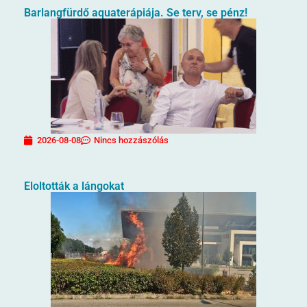
Barlangfürdő aquaterápiája. Se terv, se pénz!
2026-08-08
Nincs hozzászólás
Eloltották a lángokat