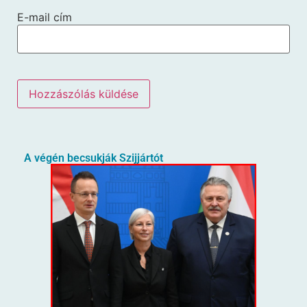
E-mail cím
A végén becsukják Szijjártót