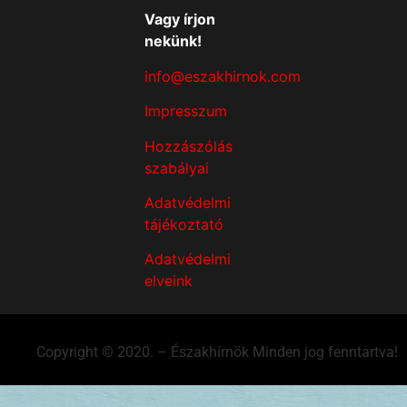
Vagy írjon
nekünk!
info@eszakhirnok.com
Impresszum
Hozzászólás
szabályai
Adatvédelmi
tájékoztató
Adatvédelmi
elveink
Copyright © 2020. – Északhírnök Minden jog fenntartva!