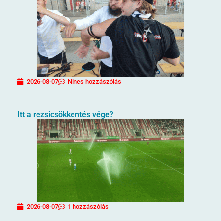
2026-08-07
Nincs hozzászólás
Itt a rezsicsökkentés vége?
2026-08-07
1 hozzászólás