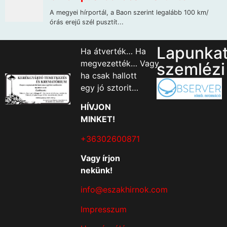
Lapunka
Ha átverték… Ha
megvezették… Vagy
szemlézi
ha csak hallott
egy jó sztorit…
HÍVJON
MINKET!
+36302600871
Vagy írjon
nekünk!
info@eszakhirnok.com
Impresszum