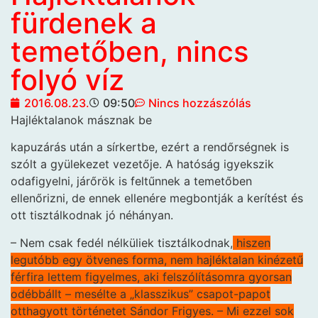
fürdenek a
temetőben, nincs
folyó víz
2016.08.23.
09:50
Nincs hozzászólás
Hajléktalanok másznak be
kapuzárás után a sírkertbe, ezért a rendőrségnek is
szólt a gyülekezet vezetője. A hatóság igyekszik
odafigyelni, járőrök is feltűnnek a temetőben
ellenőrizni, de ennek ellenére megbontják a kerítést és
ott tisztálkodnak jó néhányan.
– Nem csak fedél nélküliek tisztálkodnak,
hiszen
legutóbb egy ötvenes forma, nem hajléktalan kinézetű
férfira lettem figyelmes, aki felszólításomra gyorsan
odébbállt – mesélte a „klasszikus” csapot-papot
otthagyott történetet Sándor Frigyes. – Mi ezzel sok