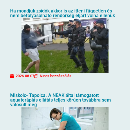
Ha mondjuk zsídók akkor is az itteni független és
nem befolyásolható rendőrség eljárt volna ellenük
2026-08-07
Nincs hozzászólás
Miskolc- Tapolca. A NEAK által támogatott
aquaterápiás ellátás teljes körűen továbbra sem
valósult meg