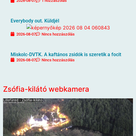
2026-08-07
1 hozzászólás
Everybody out. Küldjél
2026-08-07
Nincs hozzászólás
Miskolc-DVTK. A kaftános zsidók is szeretik a focit
2026-08-07
Nincs hozzászólás
Zsófia-kilátó webkamera