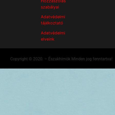
Hozzászólás
szabályai
Adatvédelmi
tájékoztató
Adatvédelmi
elveink
Copyright © 2020. – Északhírnök Minden jog fenntartva!