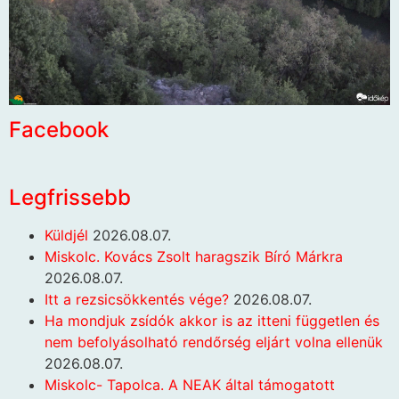
Facebook
Legfrissebb
Küldjél
2026.08.07.
Miskolc. Kovács Zsolt haragszik Bíró Márkra
2026.08.07.
Itt a rezsicsökkentés vége?
2026.08.07.
Ha mondjuk zsídók akkor is az itteni független és
nem befolyásolható rendőrség eljárt volna ellenük
2026.08.07.
Miskolc- Tapolca. A NEAK által támogatott