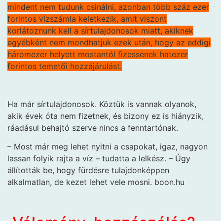
mindent nem tudunk csinálni, azonban több száz ezer
forintos vízszámla keletkezik, amit viszont
korlátoznunk kell a sírtulajdonosok miatt, akiknek
egyébként nem mondhatjuk ezek után, hogy az eddigi
háromezer helyett mostantól fizessenek hatezer
forintos temetői hozzájárulást.
Ha már sírtulajdonosok. Köztük is vannak olyanok,
akik évek óta nem fizetnek, és bizony ez is hiányzik,
ráadásul behajtó szerve nincs a fenntartónak.
– Most már meg lehet nyitni a csapokat, igaz, nagyon
lassan folyik rajta a víz – tudatta a lelkész. – Úgy
állították be, hogy fürdésre tulajdonképpen
alkalmatlan, de kezet lehet vele mosni. boon.hu