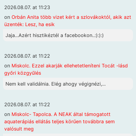
2026.08.07. at 11:23
on
Orbán Anita több vizet kért a szlovákoktól, akik azt
üzenték: Lesz, ha esik
Jaja...Azért hisztikéztél a facebookon..:):):)
2026.08.07. at 11:22
on
Miskolc. Ezzel akarják ellehetetleníteni Tocát -lásd
győri közgyűlés
Nem kell validálnia. Elég ahogy végignézi,...
2026.08.07. at 11:22
on
Miskolc- Tapolca. A NEAK által támogatott
aquaterápiás ellátás teljes körűen továbbra sem
valósult meg