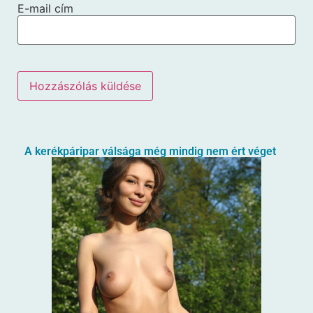
E-mail cím
A kerékpáripar válsága még mindig nem ért véget