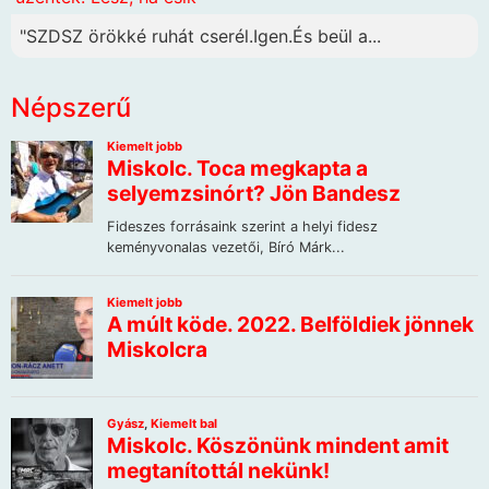
"SZDSZ örökké ruhát cserél.Igen.És beül a...
Népszerű