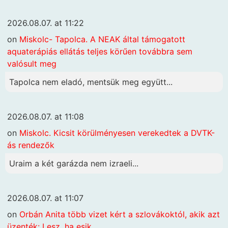
2026.08.07. at 11:22
on
Miskolc- Tapolca. A NEAK által támogatott
aquaterápiás ellátás teljes körűen továbbra sem
valósult meg
Tapolca nem eladó, mentsük meg együtt...
2026.08.07. at 11:08
on
Miskolc. Kicsit körülményesen verekedtek a DVTK-
ás rendezők
Uraim a két garázda nem izraeli...
2026.08.07. at 11:07
on
Orbán Anita több vizet kért a szlovákoktól, akik azt
üzenték: Lesz, ha esik