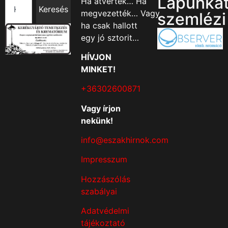
Lapunka
Ha átverték… Ha
Keresés
megvezették… Vagy
szemlézi
ha csak hallott
egy jó sztorit…
HÍVJON
MINKET!
+36302600871
Vagy írjon
nekünk!
info@eszakhirnok.com
Impresszum
Hozzászólás
szabályai
Adatvédelmi
tájékoztató