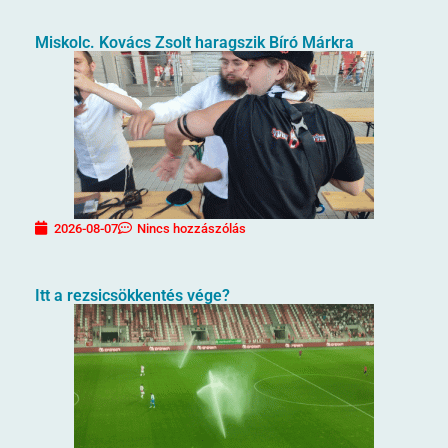
Miskolc. Kovács Zsolt haragszik Bíró Márkra
2026-08-07
Nincs hozzászólás
Itt a rezsicsökkentés vége?