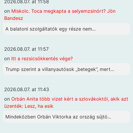
2026.08.07. at 11:58
on
Miskolc. Toca megkapta a selyemzsinórt? Jön
Bandesz
A balatoni szolgáltatók egy része nem...
2026.08.07. at 11:57
on
Itt a rezsicsökkentés vége?
Trump szerint a villanyautósok „betegek”, mert...
2026.08.07. at 11:43
on
Orbán Anita több vizet kért a szlovákoktól, akik azt
üzenték: Lesz, ha esik
Mindeközben Orbán Viktorka az ország sújtó...