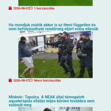
2026-08-07
1 hozzászólás
Ha mondjuk zsídók akkor is az itteni független és
nem befolyásolható rendőrség eljárt volna ellenük
2026-08-07
Nincs hozzászólás
Miskolc- Tapolca. A NEAK által támogatott
aquaterápiás ellátás teljes körűen továbbra sem
valósult meg