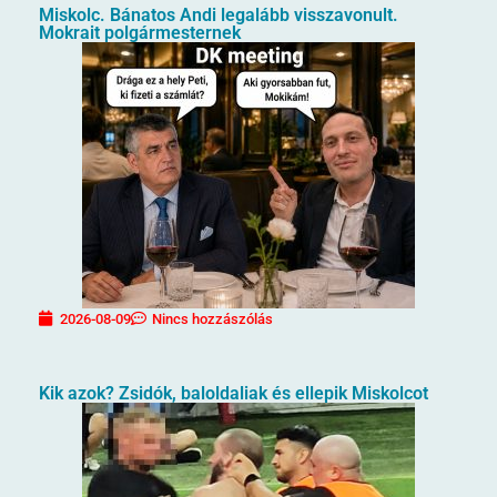
Miskolc. Bánatos Andi legalább visszavonult.
Mokrait polgármesternek
2026-08-09
Nincs hozzászólás
Kik azok? Zsidók, baloldaliak és ellepik Miskolcot