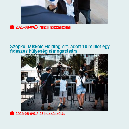
2026-08-09
Nincs hozzászólás
Szopkó: Miskolc Holding Zrt. adott 10 milliót egy
fideszes hülyeség támogatására
2026-08-09
23 hozzászólás