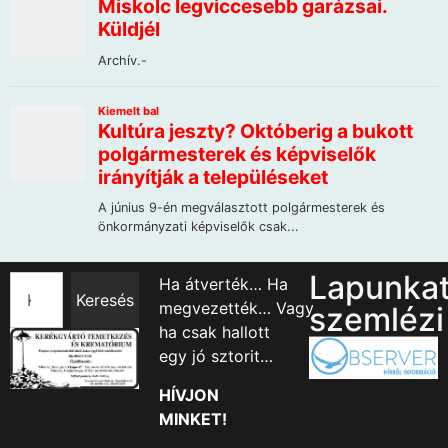
Lapunka
Ha átverték… Ha
Keresés
megvezették… Vagy
szemlézi
ha csak hallott
egy jó sztorit…
HÍVJON
MINKET!