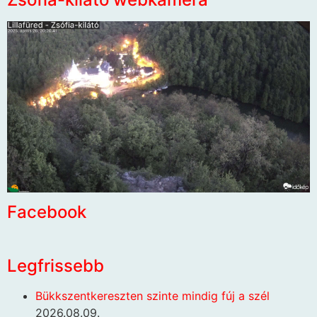
Facebook
Legfrissebb
Bükkszentkereszten szinte mindig fúj a szél
2026.08.09.