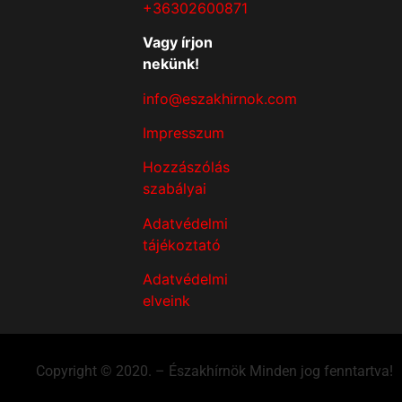
+36302600871
Vagy írjon
nekünk!
info@eszakhirnok.com
Impresszum
Hozzászólás
szabályai
Adatvédelmi
tájékoztató
Adatvédelmi
elveink
Copyright © 2020. – Északhírnök Minden jog fenntartva!