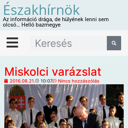
Északhírnök
Az információ drága, de hülyének lenni sem
olcsó… Helló bazmegye
Miskolci varázslat
2016.08.21.
10:07
Nincs hozzászólás