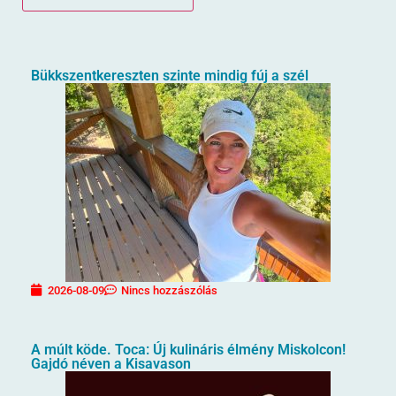
Bükkszentkereszten szinte mindig fúj a szél
2026-08-09
Nincs hozzászólás
A múlt köde. Toca: Új kulináris élmény Miskolcon!
Gajdó néven a Kisavason