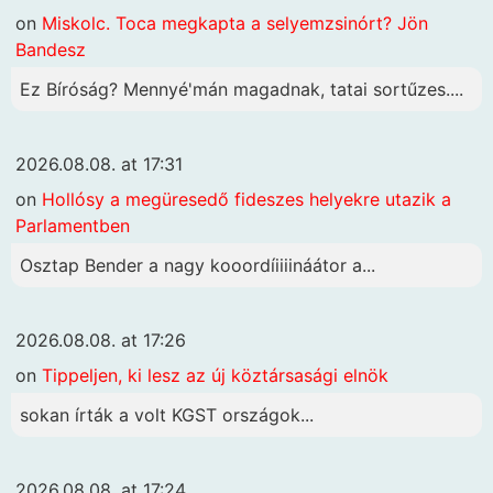
on
Miskolc. Toca megkapta a selyemzsinórt? Jön
Bandesz
Ez Bíróság? Mennyé'mán magadnak, tatai sortűzes....
2026.08.08. at 17:31
on
Hollósy a megüresedő fideszes helyekre utazik a
Parlamentben
Osztap Bender a nagy kooordíiiiináátor a...
2026.08.08. at 17:26
on
Tippeljen, ki lesz az új köztársasági elnök
sokan írták a volt KGST országok...
2026.08.08. at 17:24