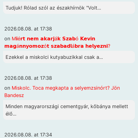
Tudjuk! Rólad szól az északhírnök "Volt...
2026.08.08. at 17:38
on
M𝗶é𝗿𝘁 𝗻𝗲𝗺 𝗮𝗸𝗮𝗿𝗷á𝗸 𝗦𝘇𝗮𝗯ó 𝗞𝗲𝘃𝗶𝗻
𝗺𝗮𝗴á𝗻𝗻𝘆𝗼𝗺𝗼𝘇ó𝘁 𝘀𝘇𝗮𝗯𝗮𝗱𝗹á𝗯𝗿𝗮 𝗵𝗲𝗹𝘆𝗲𝘇𝗻𝗶?
Ezekkel a miskolci kutyabuzikkal csak a...
2026.08.08. at 17:38
on
Miskolc. Toca megkapta a selyemzsinórt? Jön
Bandesz
Minden magyarországi cementgyár, kőbánya mellett
élő...
2026.08.08. at 17:34