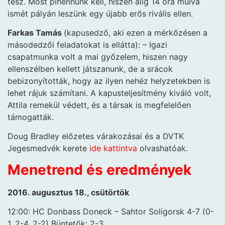
tesz. Most pihennünk kell, hiszen alig 14 óra múlva
ismét pályán leszünk egy újabb erős rivális ellen.
Farkas Tamás
(kapusedző, aki ezen a mérkőzésen a
másodedzői feladatokat is ellátta): – Igazi
csapatmunka volt a mai győzelem, hiszen nagy
ellenszélben kellett játszanunk, de a srácok
bebizonyították, hogy az ilyen nehéz helyzetekben is
lehet rájuk számítani. A kapusteljesítmény kiváló volt,
Attila remekül védett, és a társak is megfelelően
támogatták.
Doug Bradley előzetes várakozásai és a DVTK
Jegesmedvék kerete
ide kattintva
olvashatóak.
Menetrend és eredmények
2016. augusztus 18., csütörtök
12:00: HC Donbass Doneck – Sahtor Soligorsk 4-7 (0-
1, 2-4, 2-2) Büntetők: 2-3