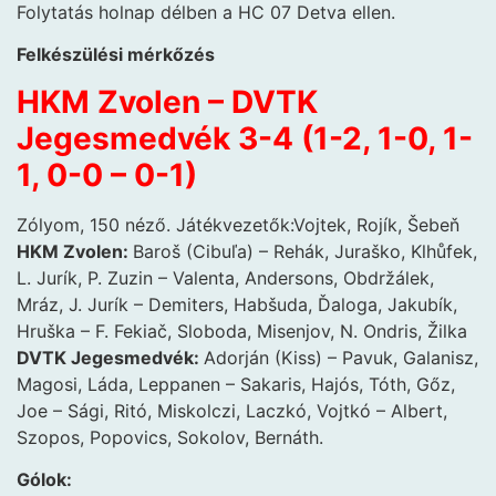
Folytatás holnap délben a HC 07 Detva ellen.
Felkészülési mérkőzés
HKM Zvolen – DVTK
Jegesmedvék 3-4 (1-2, 1-0, 1-
1, 0-0 – 0-1)
Zólyom, 150 néző. Játékvezetők:Vojtek, Rojík, Šebeň
HKM Zvolen:
Baroš (Cibuľa) – Rehák, Juraško, Klhůfek,
L. Jurík, P. Zuzin – Valenta, Andersons, Obdržálek,
Mráz, J. Jurík – Demiters, Habšuda, Ďaloga, Jakubík,
Hruška – F. Fekiač, Sloboda, Misenjov, N. Ondris, Žilka
DVTK Jegesmedvék:
Adorján (Kiss) – Pavuk, Galanisz,
Magosi, Láda, Leppanen – Sakaris, Hajós, Tóth, Gőz,
Joe – Sági, Ritó, Miskolczi, Laczkó, Vojtkó – Albert,
Szopos, Popovics, Sokolov, Bernáth.
Gólok: