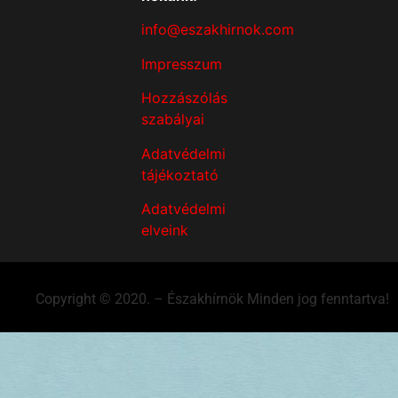
info@eszakhirnok.com
Impresszum
Hozzászólás
szabályai
Adatvédelmi
tájékoztató
Adatvédelmi
elveink
Copyright © 2020. – Északhírnök Minden jog fenntartva!