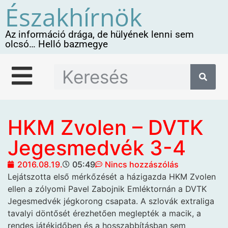
Északhírnök
Az információ drága, de hülyének lenni sem
olcsó… Helló bazmegye
HKM Zvolen – DVTK
Jegesmedvék 3-4
2016.08.19.
05:49
Nincs hozzászólás
Lejátszotta első mérkőzését
a házigazda HKM Zvolen
ellen a zólyomi Pavel Zabojnik Emléktornán a DVTK
Jegesmedvék jégkorong csapata. A szlovák extraliga
tavalyi döntősét érezhetően meglepték a macik, a
rendes játékidőben és a hosszabbításban sem