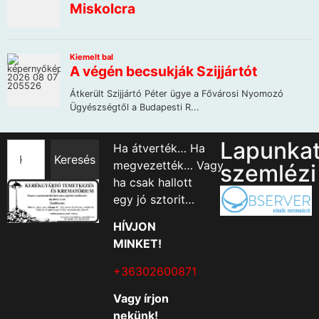
Lapunka
Ha átverték… Ha
Keresés
megvezették… Vagy
szemlézi
ha csak hallott
egy jó sztorit…
HÍVJON
MINKET!
+36302600871
Vagy írjon
nekünk!