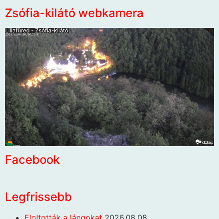
Zsófia-kilátó webkamera
Facebook
Legfrissebb
Eloltották a lángokat
2026.08.08.