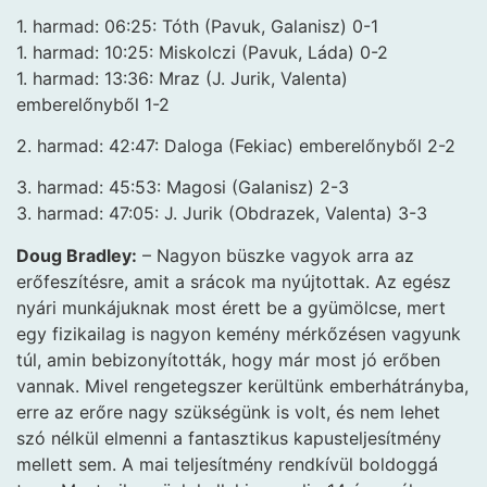
1. harmad: 06:25: Tóth (Pavuk, Galanisz) 0-1
1. harmad: 10:25: Miskolczi (Pavuk, Láda) 0-2
1. harmad: 13:36: Mraz (J. Jurik, Valenta)
emberelőnyből 1-2
2. harmad: 42:47: Daloga (Fekiac) emberelőnyből 2-2
3. harmad: 45:53: Magosi (Galanisz) 2-3
3. harmad: 47:05: J. Jurik (Obdrazek, Valenta) 3-3
Doug Bradley:
– Nagyon büszke vagyok arra az
erőfeszítésre, amit a srácok ma nyújtottak. Az egész
nyári munkájuknak most érett be a gyümölcse, mert
egy fizikailag is nagyon kemény mérkőzésen vagyunk
túl, amin bebizonyították, hogy már most jó erőben
vannak. Mivel rengetegszer kerültünk emberhátrányba,
erre az erőre nagy szükségünk is volt, és nem lehet
szó nélkül elmenni a fantasztikus kapusteljesítmény
mellett sem. A mai teljesítmény rendkívül boldoggá