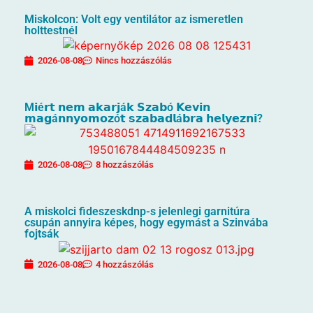
Miskolcon: Volt egy ventilátor az ismeretlen
holttestnél
2026-08-08
Nincs hozzászólás
M𝗶é𝗿𝘁 𝗻𝗲𝗺 𝗮𝗸𝗮𝗿𝗷á𝗸 𝗦𝘇𝗮𝗯ó 𝗞𝗲𝘃𝗶𝗻
𝗺𝗮𝗴á𝗻𝗻𝘆𝗼𝗺𝗼𝘇ó𝘁 𝘀𝘇𝗮𝗯𝗮𝗱𝗹á𝗯𝗿𝗮 𝗵𝗲𝗹𝘆𝗲𝘇𝗻𝗶?
2026-08-08
8 hozzászólás
A miskolci fideszeskdnp-s jelenlegi garnitúra
csupán annyira képes, hogy egymást a Szinvába
fojtsák
2026-08-08
4 hozzászólás