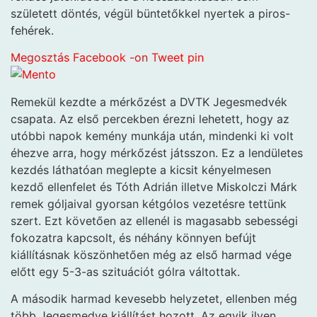
született döntés, végül büntetőkkel nyertek a piros-
fehérek.
Megosztás Facebook -on
Tweet
pin
Remekül kezdte a mérkőzést a DVTK Jegesmedvék
csapata. Az első percekben érezni lehetett, hogy az
utóbbi napok kemény munkája után, mindenki ki volt
éhezve arra, hogy mérkőzést játsszon. Ez a lendületes
kezdés láthatóan meglepte a kicsit kényelmesen
kezdő ellenfelet és Tóth Adrián illetve Miskolczi Márk
remek góljaival gyorsan kétgólos vezetésre tettünk
szert. Ezt követően az ellenél is magasabb sebességi
fokozatra kapcsolt, és néhány könnyen befújt
kiállításnak köszönhetően még az első harmad vége
előtt egy 5-3-as szituációt gólra váltottak.
A második harmad kevesebb helyzetet, ellenben még
több Jegesmedve kiállítást hozott. Az egyik ilyen