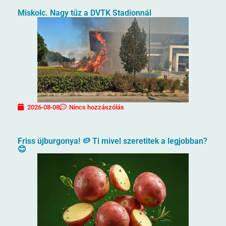
Miskolc. Nagy tűz a DVTK Stadionnál
2026-08-08
Nincs hozzászólás
Friss újburgonya! 🥔 Ti mivel szeretitek a legjobban?
😊