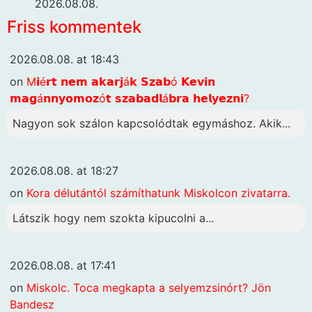
2026.08.08.
Friss kommentek
2026.08.08. at 18:43
on
M𝗶é𝗿𝘁 𝗻𝗲𝗺 𝗮𝗸𝗮𝗿𝗷á𝗸 𝗦𝘇𝗮𝗯ó 𝗞𝗲𝘃𝗶𝗻
𝗺𝗮𝗴á𝗻𝗻𝘆𝗼𝗺𝗼𝘇ó𝘁 𝘀𝘇𝗮𝗯𝗮𝗱𝗹á𝗯𝗿𝗮 𝗵𝗲𝗹𝘆𝗲𝘇𝗻𝗶?
Nagyon sok szálon kapcsolódtak egymáshoz. Akik...
2026.08.08. at 18:27
on
Kora délutántól számíthatunk Miskolcon zivatarra.
Látszik hogy nem szokta kipucolni a...
2026.08.08. at 17:41
on
Miskolc. Toca megkapta a selyemzsinórt? Jön
Bandesz