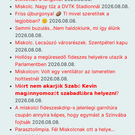
Miskolc. Nagy tűz a DVTK Stadionnál
2026.08.08.
Friss újburgonya! 🥔 Ti mivel szeretitek a
legjobban? 😊
2026.08.08.
Semmi buzulás…Nem haldoklunk, mi így élünk
2026.08.08.
Miskolc. Lecsúszó városrészek. Szentpéteri kapu
2026.08.08.
Hollósy a megüresedő fideszes helyekre utazik a
Parlamentben
2026.08.08.
Miskolcon: Volt egy ventilátor az ismeretlen
holttestnél
2026.08.08.
M𝗶é𝗿𝘁 𝗻𝗲𝗺 𝗮𝗸𝗮𝗿𝗷á𝗸 𝗦𝘇𝗮𝗯ó 𝗞𝗲𝘃𝗶𝗻
𝗺𝗮𝗴á𝗻𝗻𝘆𝗼𝗺𝗼𝘇ó𝘁 𝘀𝘇𝗮𝗯𝗮𝗱𝗹á𝗯𝗿𝗮 𝗵𝗲𝗹𝘆𝗲𝘇𝗻𝗶?
2026.08.08.
A miskolci fideszeskdnp-s jelenlegi garnitúra
csupán annyira képes, hogy egymást a Szinvába
fojtsák
2026.08.08.
Parasztolimpia. Fél Miskolcnak ott a helye…