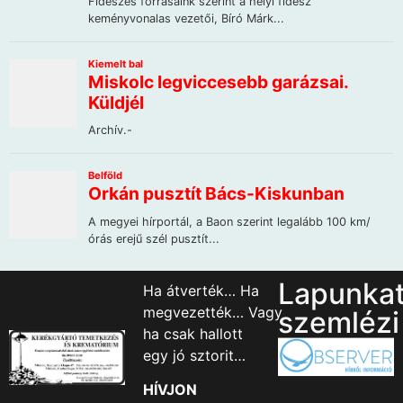
Lapunka
Ha átverték… Ha
megvezették… Vagy
szemlézi
ha csak hallott
egy jó sztorit…
HÍVJON