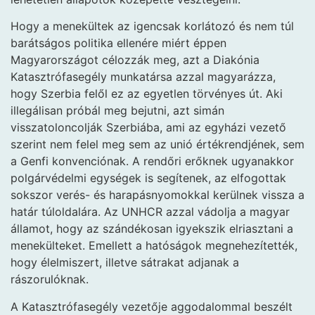
Hogy a menekültek az igencsak korlátozó és nem túl
barátságos politika ellenére miért éppen
Magyarországot célozzák meg, azt a Diakónia
Katasztrófasegély munkatársa azzal magyarázza,
hogy Szerbia felől ez az egyetlen törvényes út. Aki
illegálisan próbál meg bejutni, azt simán
visszatoloncolják Szerbiába, ami az egyházi vezető
szerint nem felel meg sem az unió értékrendjének, sem
a Genfi konvenciónak. A rendőri erőknek ugyanakkor
polgárvédelmi egységek is segítenek, az elfogottak
sokszor verés- és harapásnyomokkal kerülnek vissza a
határ túloldalára. Az UNHCR azzal vádolja a magyar
államot, hogy az szándékosan igyekszik elriasztani a
menekülteket. Emellett a hatóságok megnehezítették,
hogy élelmiszert, illetve sátrakat adjanak a
rászorulóknak.
A Katasztrófasegély vezetője aggodalommal beszélt