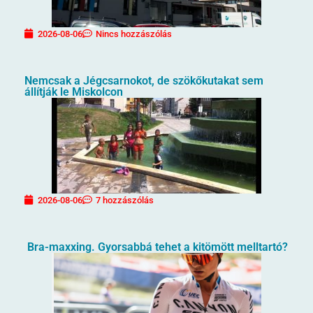
2026-08-06
Nincs hozzászólás
Nemcsak a Jégcsarnokot, de szökőkutakat sem
állítják le Miskolcon
2026-08-06
7 hozzászólás
Bra-maxxing. Gyorsabbá tehet a kitömött melltartó?