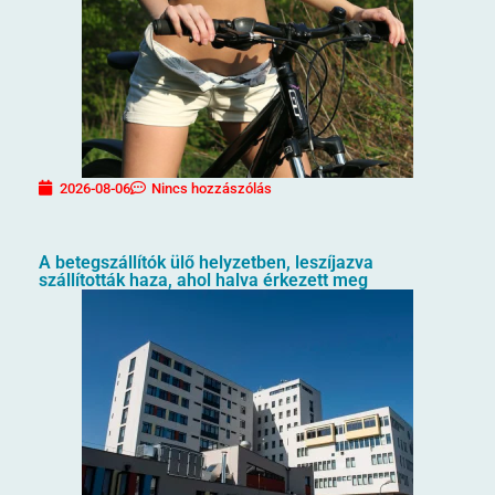
2026-08-06
Nincs hozzászólás
A betegszállítók ülő helyzetben, leszíjazva
szállították haza, ahol halva érkezett meg