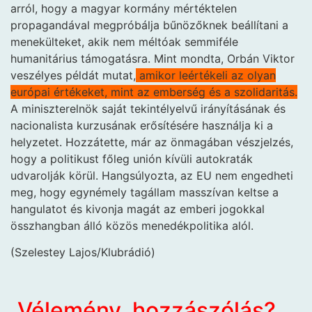
arról, hogy a magyar kormány mértéktelen
propagandával megpróbálja bűnözőknek beállítani a
menekülteket, akik nem méltóak semmiféle
humanitárius támogatásra. Mint mondta, Orbán Viktor
veszélyes példát mutat,
amikor leértékeli az olyan
európai értékeket, mint az emberség és a szolidaritás.
A miniszterelnök saját tekintélyelvű irányításának és
nacionalista kurzusának erősítésére használja ki a
helyzetet. Hozzátette, már az önmagában vészjelzés,
hogy a politikust főleg unión kívüli autokraták
udvarolják körül. Hangsúlyozta, az EU nem engedheti
meg, hogy egynémely tagállam masszívan keltse a
hangulatot és kivonja magát az emberi jogokkal
összhangban álló közös menedékpolitika alól.
(Szelestey Lajos/Klubrádió)
Vélemény, hozzászólás?