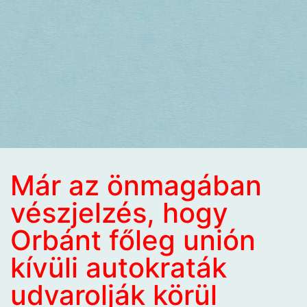
Már az önmagában
vészjelzés, hogy
Orbánt főleg unión
kívüli autokraták
udvarolják körül