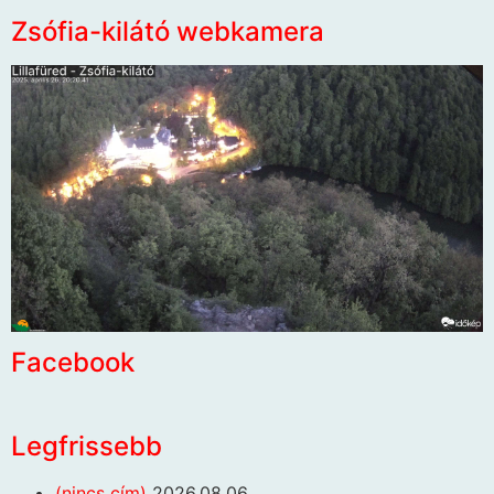
Zsófia-kilátó webkamera
Facebook
Legfrissebb
(nincs cím)
2026.08.06.