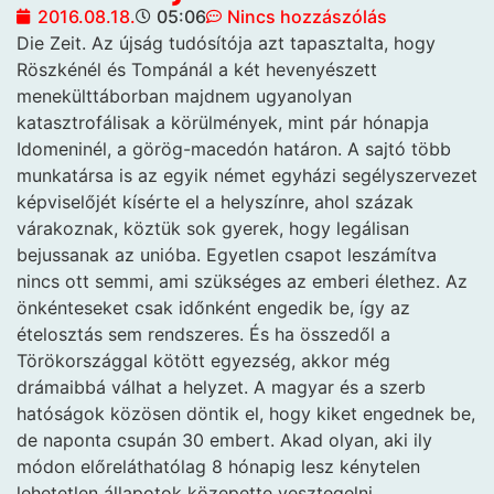
2016.08.18.
05:06
Nincs hozzászólás
Die Zeit. Az újság tudósítója azt
tapasztalta, hogy
Röszkénél és Tompánál a két hevenyészett
menekülttáborban majdnem ugyanolyan
katasztrofálisak a körülmények, mint pár hónapja
Idomeninél, a görög-macedón határon. A sajtó több
munkatársa is az egyik német egyházi segélyszervezet
képviselőjét kísérte el a helyszínre, ahol százak
várakoznak, köztük sok gyerek, hogy legálisan
bejussanak az unióba. Egyetlen csapot leszámítva
nincs ott semmi, ami szükséges az emberi élethez. Az
önkénteseket csak időnként engedik be, így az
ételosztás sem rendszeres. És ha összedől a
Törökországgal kötött egyezség, akkor még
drámaibbá válhat a helyzet. A magyar és a szerb
hatóságok közösen döntik el, hogy kiket engednek be,
de naponta csupán 30 embert. Akad olyan, aki ily
módon előreláthatólag 8 hónapig lesz kénytelen
lehetetlen állapotok közepette vesztegelni.