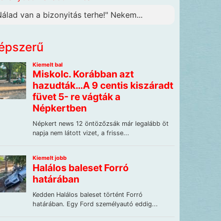
Nálad van a bizonyitás terhe!" Nekem...
épszerű