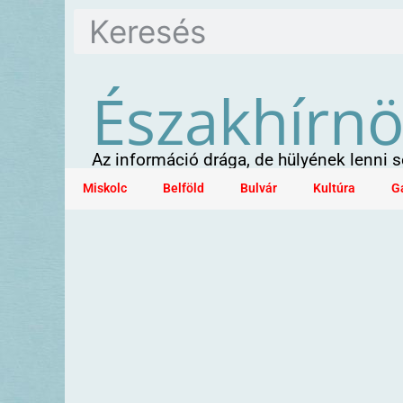
Északhírn
Az információ drága, de hülyének lenni
Miskolc
Belföld
Bulvár
Kultúra
G