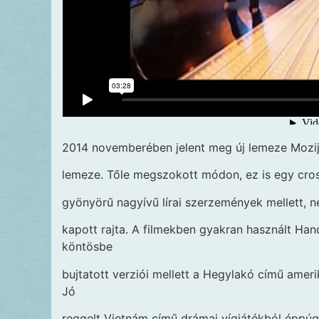
2014 novemberében jelent meg új lemeze Mozij
lemeze. Tőle megszokott módon, ez is egy cro
gyönyörű nagyívű lírai szerzemények mellett, néh
kapott rajta. A filmekben gyakran használt Hand
köntösbe
bujtatott verziói mellett a Hegylakó című amer
Jó
reggelt Vietnám című drámai vígjátékból éppúg