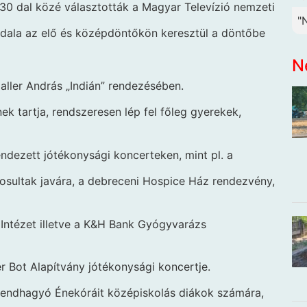
30 dal közé választották a Magyar Televízió nemzeti
"
dala az elő és középdöntőkön keresztül a döntőbe
N
aller András „Indián” rendezésében.
ek tartja, rendszeresen lép fel főleg gyerekek,
endezett jótékonysági koncerteken, mint pl. a
osultak javára, a debreceni Hospice Ház rendezvény,
Intézet illetve a K&H Bank Gyógyvarázs
r Bot Alapítvány jótékonysági koncertje.
Rendhagyó Énekóráit középiskolás diákok számára,