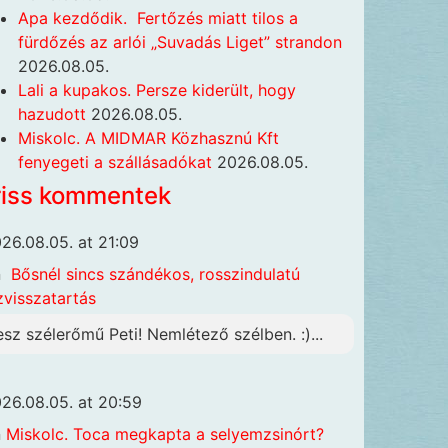
Apa kezdődik. Fertőzés miatt tilos a
fürdőzés az arlói „Suvadás Liget” strandon
2026.08.05.
Lali a kupakos. Persze kiderült, hogy
hazudott
2026.08.05.
Miskolc. A MIDMAR Közhasznú Kft
fenyegeti a szállásadókat
2026.08.05.
riss kommentek
26.08.05. at 21:09
n
Bősnél sincs szándékos, rosszindulatú
zvisszatartás
esz szélerőmű Peti! Nemlétező szélben. :)...
26.08.05. at 20:59
n
Miskolc. Toca megkapta a selyemzsinórt?