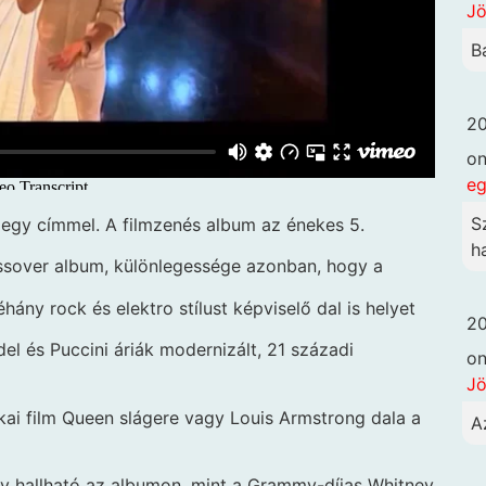
Jö
B
20
o
eg
S
egy címmel. A filmzenés album az énekes 5.
h
ssover album, különlegessége azonban, hogy a
ány rock és elektro stílust képviselő dal is helyet
20
el és Puccini áriák modernizált, 21 századi
o
Jö
ikai film Queen slágere vagy Louis Armstrong dala a
A
y hallható az albumon, mint a Grammy-díjas Whitney