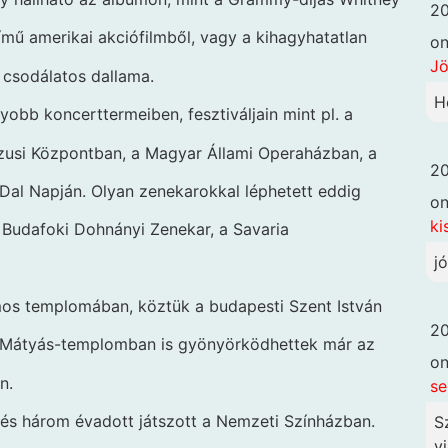
20
mű amerikai akciófilmből, vagy a kihagyhatatlan
o
Jö
a csodálatos dallama.
H
obb koncerttermeiben, fesztiváljain mint pl. a
zusi Központban, a Magyar Állami Operaházban, a
20
al Napján. Olyan zenekarokkal léphetett eddig
o
ki
 Budafoki Dohnányi Zenekar, a Savaria
j
os templomában, köztük a budapesti Szent István
20
 a Mátyás-templomban is gyönyörködhettek már az
o
n.
se
n és három évadott játszott a Nemzeti Színházban.
S
vi