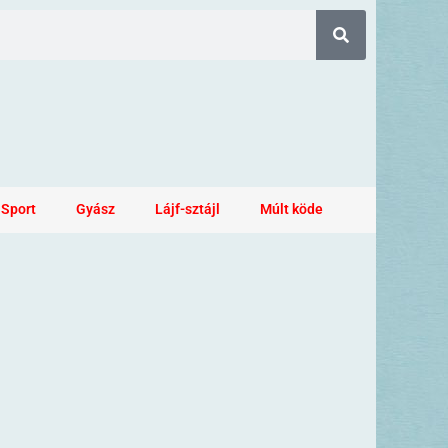
Sport
Gyász
Lájf-sztájl
Múlt köde