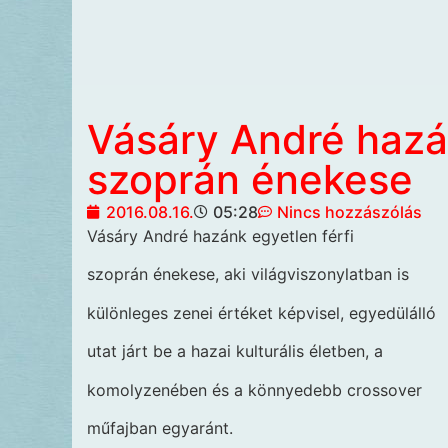
Vásáry André hazán
szoprán énekese
2016.08.16.
05:28
Nincs hozzászólás
Vásáry André hazánk egyetlen férfi
szoprán énekese, aki világviszonylatban is
különleges zenei értéket képvisel, egyedülálló
utat járt be a hazai kulturális életben, a
komolyzenében és a könnyedebb crossover
műfajban egyaránt.