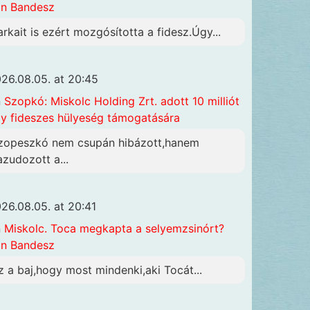
n Bandesz
arkait is ezért mozgósította a fidesz.Úgy...
26.08.05. at 20:45
n
Szopkó: Miskolc Holding Zrt. adott 10 milliót
y fideszes hülyeség támogatására
zopeszkó nem csupán hibázott,hanem
azudozott a...
26.08.05. at 20:41
n
Miskolc. Toca megkapta a selyemzsinórt?
n Bandesz
z a baj,hogy most mindenki,aki Tocát...