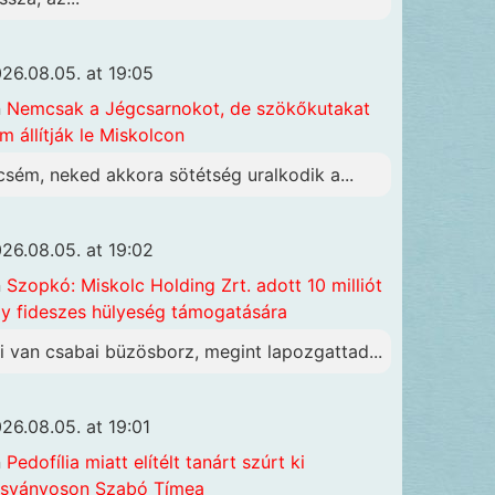
26.08.05. at 19:05
n
Nemcsak a Jégcsarnokot, de szökőkutakat
m állítják le Miskolcon
csém, neked akkora sötétség uralkodik a...
26.08.05. at 19:02
n
Szopkó: Miskolc Holding Zrt. adott 10 milliót
y fideszes hülyeség támogatására
i van csabai büzösborz, megint lapozgattad...
26.08.05. at 19:01
n
Pedofília miatt elítélt tanárt szúrt ki
sványoson Szabó Tímea