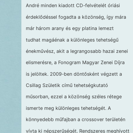
André minden kiadott CD-felvételét óriási
érdeklődéssel fogadta a közönség, így mára
már három arany és egy platina lemezt
tudhat magáénak a különleges tehetségű
énekművész, akit a legrangosabb hazai zenei
elismerésre, a Fonogram Magyar Zenei Díjra
is jelöltek. 2009-ben döntősként végzett a
Csillag Születik című tehetségkutató
műsorban, ezzel a közönség széles rétege
ismerte meg különleges tehetségét. A
könnyedebb műfajban a crossover területén
vívta ki népszerűségét. Rendszeres meghívott