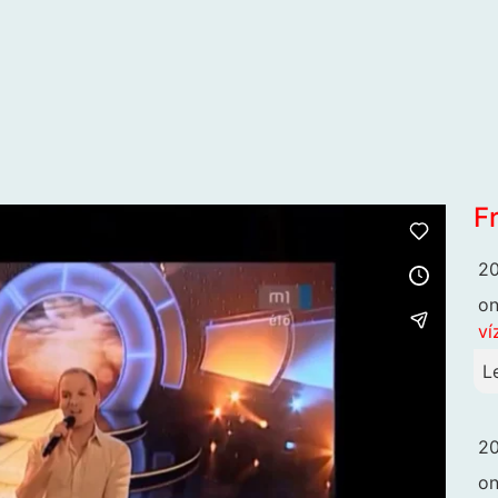
F
20
o
ví
L
20
o