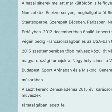
A hazai sikerek mellett már külföldön is felfigy
Nemzetközi Énekversenyen, meghallgatta őt Rica
Staatsoperbe. Szerepelt Bécsben, Párizsban, N
Erdélyben. 2012 decemberében önálló koncerte
végén pedig Franciaországban és az USA-ban t
2015 szeptemberében több művész közül őt vál
magyarországi turnéjukra. Négy helyszínen, a 
Budapesti Sport Arénában és a Miskolci General
műsorában.
A Liszt Ferenc Zeneakadémia 2015 évi karács
művészek
társaságában lépett fel.