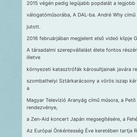
2015 végén pedig legújabb popdalát a legjobb 
válogatóműsorába, A DAL-ba. André Why című 
jutott.
2016 februárjában megjelent első videó klipje G
A társadalmi szerepvállalást élete fontos részén
illetve
környezeti katasztrófák károsultjainak javára r
szombathelyi Sztárkarácsony a vörös iszap kár
a
Magyar Televízió Aranyág című műsora, a Pető 
rendezvénye,
a Zen-Aid koncert Japán megsegítésére, a Fehé
Az Európai Önkéntesség Éve keretében tartja 