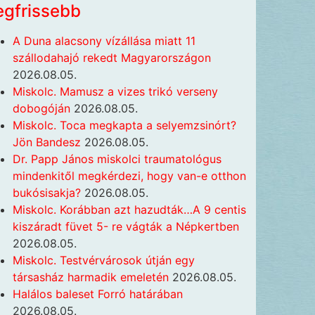
egfrissebb
A Duna alacsony vízállása miatt 11
szállodahajó rekedt Magyarországon
2026.08.05.
Miskolc. Mamusz a vizes trikó verseny
dobogóján
2026.08.05.
Miskolc. Toca megkapta a selyemzsinórt?
Jön Bandesz
2026.08.05.
Dr. Papp János miskolci traumatológus
mindenkitől megkérdezi, hogy van-e otthon
bukósisakja?
2026.08.05.
Miskolc. Korábban azt hazudták…A 9 centis
kiszáradt füvet 5- re vágták a Népkertben
2026.08.05.
Miskolc. Testvérvárosok útján egy
társasház harmadik emeletén
2026.08.05.
Halálos baleset Forró határában
2026.08.05.