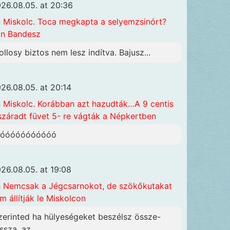
26.08.05. at 20:36
n
Miskolc. Toca megkapta a selyemzsinórt?
n Bandesz
ollosy biztos nem lesz indítva. Bajusz...
26.08.05. at 20:14
n
Miskolc. Korábban azt hazudták…A 9 centis
száradt füvet 5- re vágták a Népkertben
óóóóóóóóóóóó
26.08.05. at 19:08
n
Nemcsak a Jégcsarnokot, de szökőkutakat
m állítják le Miskolcon
zerinted ha hülyeségeket beszélsz össze-
ssza, az...