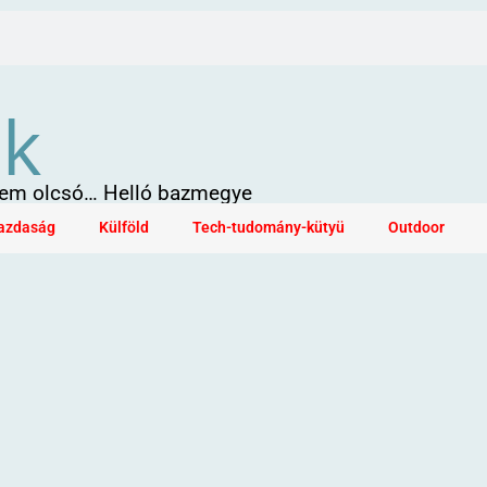
ök
 sem olcsó… Helló bazmegye
azdaság
Külföld
Tech-tudomány-kütyü
Outdoor