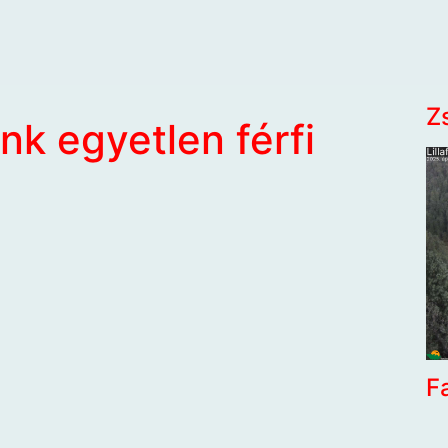
Z
k egyetlen férfi
F