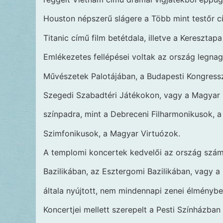
Houston népszerű slágere a Több mint testőr cí
Titanic című film betétdala, illetve a Keresztap
Emlékezetes fellépései voltak az ország legnagy
Művészetek Palotájában, a Budapesti Kongress
Szegedi Szabadtéri Játékokon, vagy a Magyar D
színpadra, mint a Debreceni Filharmonikusok, a
Szimfonikusok, a Magyar Virtuózok.
A templomi koncertek kedvelői az ország szám
Bazilikában, az Esztergomi Bazilikában, vagy
általa nyújtott, nem mindennapi zenei élménybe
Koncertjei mellett szerepelt a Pesti Színházba