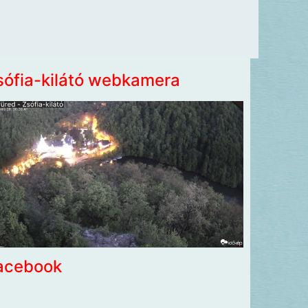
sófia-kilátó webkamera
acebook