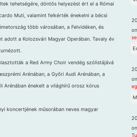
eltek tehetségére, döntős helyezést ért el a Római
rdo Muti, valamint felkérték énekelni a bécsi
20
émetország több városában, a Felvidéken, és
o
se
t adott a Kolozsvári Magyar Operában. Tavaly év
E
urnézott.
asztották a Red Army Choir vendég szólistájává
20
Veszprémi Arénában, a Győri Audi Arénában, a
o
i Arénában énekelt a világhírű orosz kórus
eg
M
onyi koncertjének műsorában neves magyar
20
o
Tu