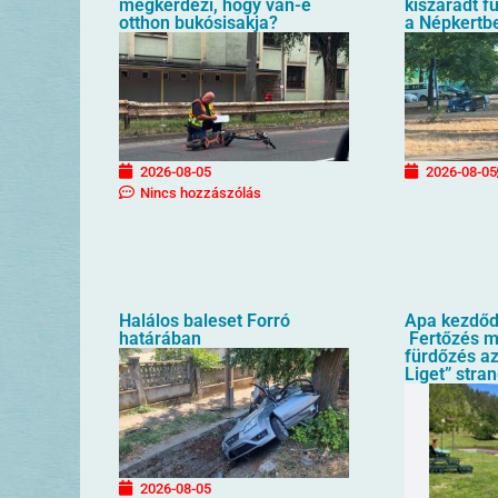
megkérdezi, hogy van-e
kiszáradt f
otthon bukósisakja?
a Népkertb
2026-08-05
2026-08-05
Nincs hozzászólás
Halálos baleset Forró
Apa kezdőd
határában
Fertőzés mi
fürdőzés az
Liget” stra
2026-08-05