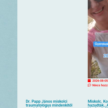
2026-08-05
Nincs hozz
Dr. Papp János miskolci
Miskolc. K
traumatológus mindenkitől
hazudták…A