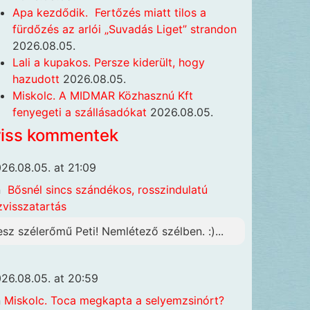
Apa kezdődik. Fertőzés miatt tilos a
fürdőzés az arlói „Suvadás Liget” strandon
2026.08.05.
Lali a kupakos. Persze kiderült, hogy
hazudott
2026.08.05.
Miskolc. A MIDMAR Közhasznú Kft
fenyegeti a szállásadókat
2026.08.05.
riss kommentek
26.08.05. at 21:09
n
Bősnél sincs szándékos, rosszindulatú
zvisszatartás
esz szélerőmű Peti! Nemlétező szélben. :)...
26.08.05. at 20:59
n
Miskolc. Toca megkapta a selyemzsinórt?