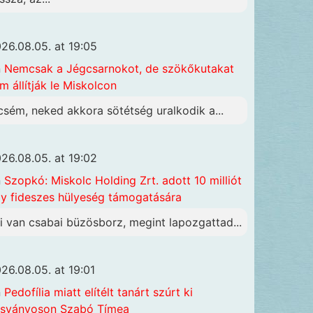
26.08.05. at 19:05
n
Nemcsak a Jégcsarnokot, de szökőkutakat
m állítják le Miskolcon
csém, neked akkora sötétség uralkodik a...
26.08.05. at 19:02
n
Szopkó: Miskolc Holding Zrt. adott 10 milliót
y fideszes hülyeség támogatására
i van csabai büzösborz, megint lapozgattad...
26.08.05. at 19:01
n
Pedofília miatt elítélt tanárt szúrt ki
sványoson Szabó Tímea