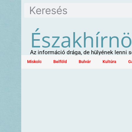
Északhírn
Az információ drága, de hülyének lenni
Miskolc
Belföld
Bulvár
Kultúra
G