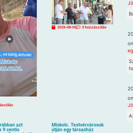
Jö
B
2026-08-05
3 hozzászólás
20
o
eg
S
h
20
o
Jö
ászólás
A
orábban azt
Miskolc. Testvérvárosok
 9 centis
útján egy társasház