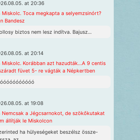
26.08.05. at 20:36
n
Miskolc. Toca megkapta a selyemzsinórt?
n Bandesz
ollosy biztos nem lesz indítva. Bajusz...
26.08.05. at 20:14
n
Miskolc. Korábban azt hazudták…A 9 centis
száradt füvet 5- re vágták a Népkertben
óóóóóóóóóóóó
26.08.05. at 19:08
n
Nemcsak a Jégcsarnokot, de szökőkutakat
m állítják le Miskolcon
zerinted ha hülyeségeket beszélsz össze-
ssza, az...