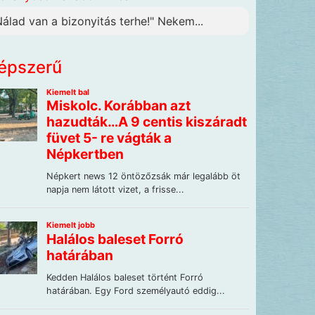
Nálad van a bizonyitás terhe!" Nekem...
épszerű