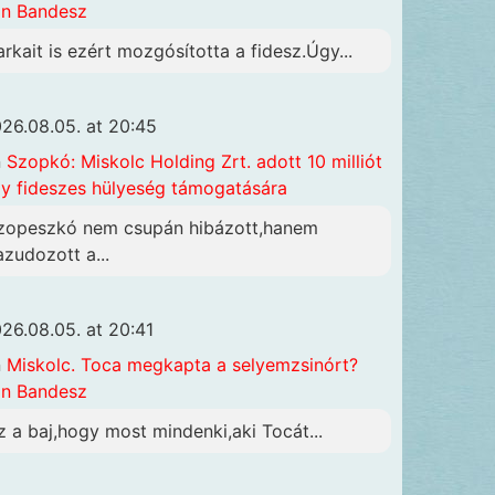
n Bandesz
arkait is ezért mozgósította a fidesz.Úgy...
26.08.05. at 20:45
n
Szopkó: Miskolc Holding Zrt. adott 10 milliót
y fideszes hülyeség támogatására
zopeszkó nem csupán hibázott,hanem
azudozott a...
26.08.05. at 20:41
n
Miskolc. Toca megkapta a selyemzsinórt?
n Bandesz
z a baj,hogy most mindenki,aki Tocát...