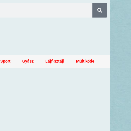
Sport
Gyász
Lájf-sztájl
Múlt köde