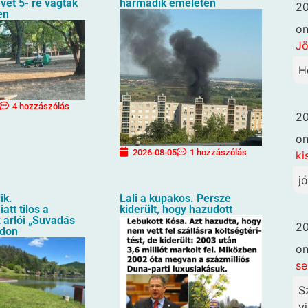
üvet 5- re vágták
harmadik emeletén
20
en
o
Jö
H
4 hozzászólás
20
o
2026-08-05
1 hozzászólás
ki
j
ik.
Lali a kupakos. Persze
att tilos a
kiderült, hogy hazudott
 arlói „Suvadás
20
ndon
o
se
S
vi