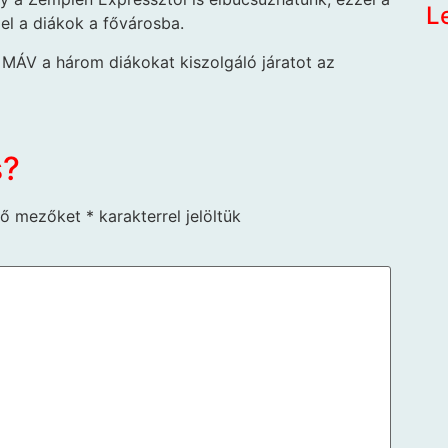
L
 el a diákok a fővárosba.
 MÁV a három diákokat kiszolgáló járatot az
s?
ző mezőket
*
karakterrel jelöltük