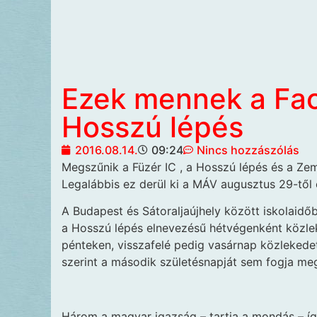
Ezek mennek a Fac
Hosszú lépés
2016.08.14.
09:24
Nincs hozzászólás
Megszűnik a Füzér IC
, a Hosszú lépés és a Ze
Legalábbis ez derül ki a MÁV augusztus 29-tő
A Budapest és Sátoraljaújhely között iskolaid
a Hosszú lépés elnevezésű hétvégenként közle
pénteken, visszafelé pedig vasárnap közlekedet
szerint a második születésnapját sem fogja meg
Három a magyar igazság – tartja a mondás – íg