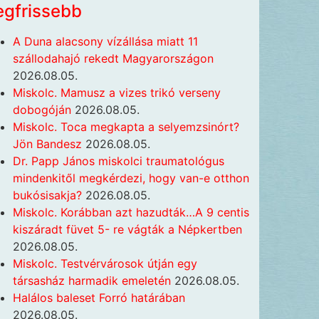
egfrissebb
A Duna alacsony vízállása miatt 11
szállodahajó rekedt Magyarországon
2026.08.05.
Miskolc. Mamusz a vizes trikó verseny
dobogóján
2026.08.05.
Miskolc. Toca megkapta a selyemzsinórt?
Jön Bandesz
2026.08.05.
Dr. Papp János miskolci traumatológus
mindenkitől megkérdezi, hogy van-e otthon
bukósisakja?
2026.08.05.
Miskolc. Korábban azt hazudták…A 9 centis
kiszáradt füvet 5- re vágták a Népkertben
2026.08.05.
Miskolc. Testvérvárosok útján egy
társasház harmadik emeletén
2026.08.05.
Halálos baleset Forró határában
2026.08.05.