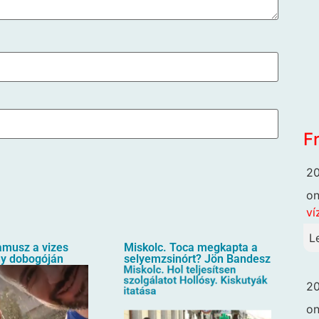
F
20
o
ví
L
amusz a vizes
Miskolc. Toca megkapta a
ny dobogóján
selyemzsinórt? Jön Bandesz
20
o