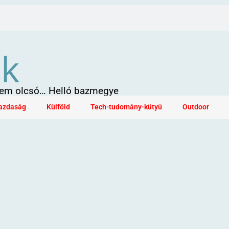
ök
 sem olcsó… Helló bazmegye
azdaság
Külföld
Tech-tudomány-kütyü
Outdoor