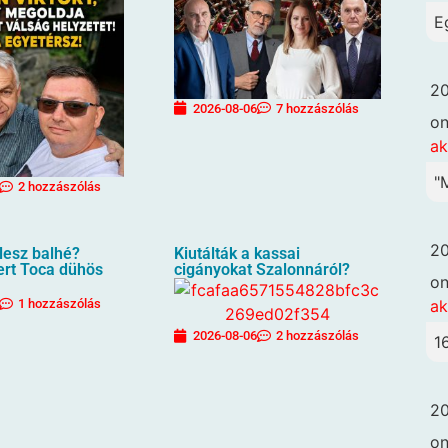
E
20
2026-08-06
7 hozzászólás
o
ak
"
2 hozzászólás
20
lesz balhé?
Kiutálták a kassai
ert Toca dühös
cigányokat Szalonnáról?
o
ak
1 hozzászólás
2026-08-06
2 hozzászólás
1
20
o