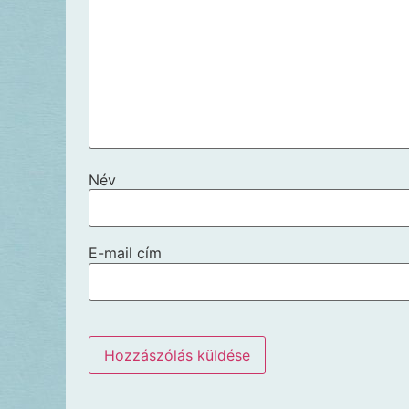
Név
E-mail cím