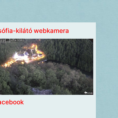
sófia-kilátó webkamera
acebook