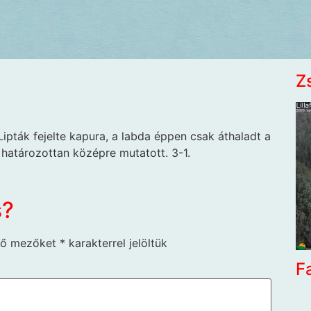
Z
Lipták fejelte kapura, a labda éppen csak áthaladt a
 határozottan középre mutatott. 3-1.
s?
ző mezőket
*
karakterrel jelöltük
F