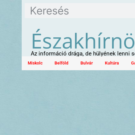
Északhírn
Az információ drága, de hülyének lenni
Miskolc
Belföld
Bulvár
Kultúra
G