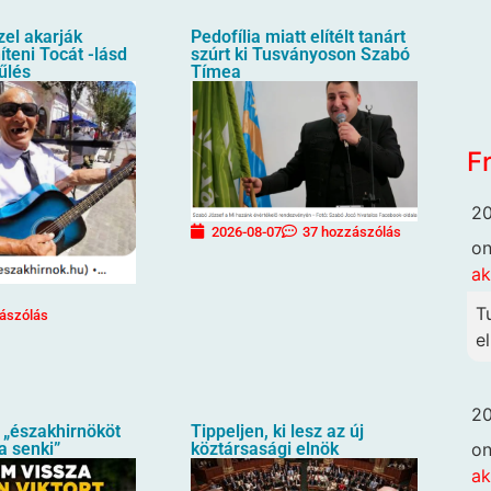
zel akarják
Pedofília miatt elítélt tanárt
íteni Tocát -lásd
szúrt ki Tusványoson Szabó
űlés
Tímea
F
20
2026-08-07
37 hozzászólás
o
ak
T
ászólás
el
20
 „északhirnököt
Tippeljen, ki lesz az új
o
a senki”
köztársasági elnök
ak