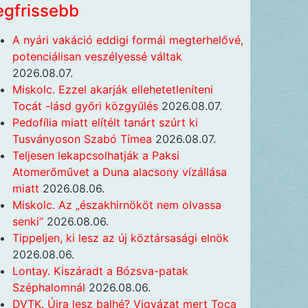
egfrissebb
A nyári vakáció eddigi formái megterhelővé,
potenciálisan veszélyessé váltak
2026.08.07.
Miskolc. Ezzel akarják ellehetetleníteni
Tocát -lásd győri közgyűlés
2026.08.07.
Pedofília miatt elítélt tanárt szúrt ki
Tusványoson Szabó Tímea
2026.08.07.
Teljesen lekapcsolhatják a Paksi
Atomerőművet a Duna alacsony vízállása
miatt
2026.08.06.
Miskolc. Az „északhirnököt nem olvassa
senki”
2026.08.06.
Tippeljen, ki lesz az új köztársasági elnök
2026.08.06.
Lontay. Kiszáradt a Bózsva-patak
Széphalomnál
2026.08.06.
DVTK. Újra lesz balhé? Vigyázat mert Toca