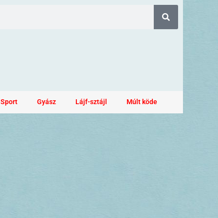
Sport
Gyász
Lájf-sztájl
Múlt köde