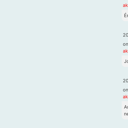
ak
É
20
o
ak
J
20
o
ak
A
n