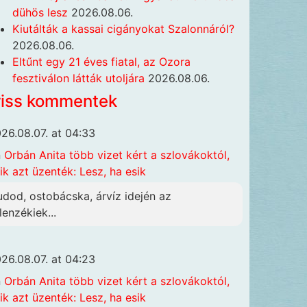
dühös lesz
2026.08.06.
Kiutálták a kassai cigányokat Szalonnáról?
2026.08.06.
Eltűnt egy 21 éves fiatal, az Ozora
fesztiválon látták utoljára
2026.08.06.
riss kommentek
26.08.07. at 04:33
n
Orbán Anita több vizet kért a szlovákoktól,
ik azt üzenték: Lesz, ha esik
udod, ostobácska, árvíz idején az
lenzékiek...
26.08.07. at 04:23
n
Orbán Anita több vizet kért a szlovákoktól,
ik azt üzenték: Lesz, ha esik