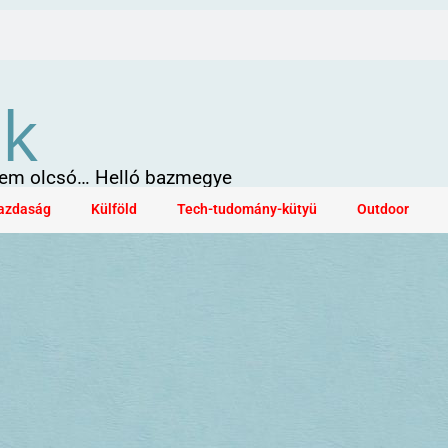
ök
 sem olcsó… Helló bazmegye
azdaság
Külföld
Tech-tudomány-kütyü
Outdoor