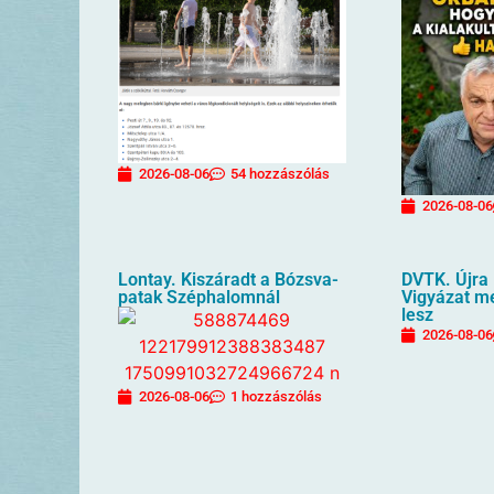
2026-08-06
54 hozzászólás
2026-08-06
Lontay. Kiszáradt a Bózsva-
DVTK. Újra 
patak Széphalomnál
Vigyázat m
lesz
2026-08-06
2026-08-06
1 hozzászólás