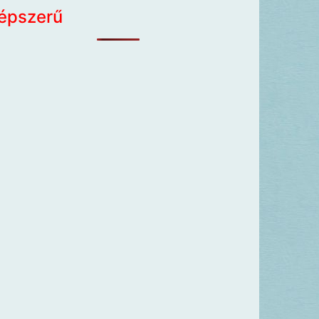
épszerű