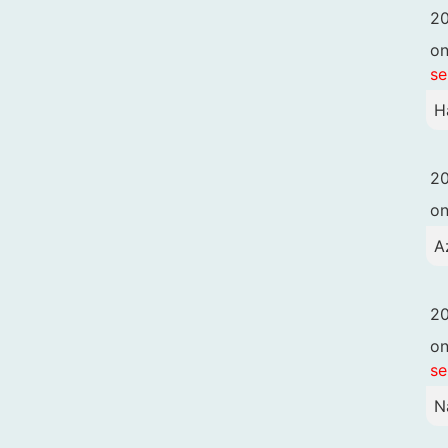
20
o
se
H
20
o
A
20
o
se
N