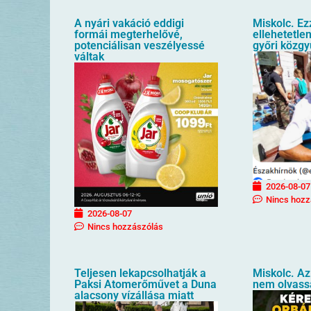
A nyári vakáció eddigi
Miskolc. Ez
formái megterhelővé,
ellehetetlen
potenciálisan veszélyessé
győri közgy
váltak
2026-08-07
Nincs hozz
2026-08-07
Nincs hozzászólás
Teljesen lekapcsolhatják a
Miskolc. Az
Paksi Atomerőművet a Duna
nem olvass
alacsony vízállása miatt