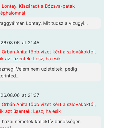
n
Lontay. Kiszáradt a Bózsva-patak
éphalomnál
raggyá'mán Lontay. Mit tudsz a vizügyi...
26.08.06. at 21:45
n
Orbán Anita több vizet kért a szlovákoktól,
ik azt üzenték: Lesz, ha esik
azmeg! Velem nem üzleteltek, pedig
erinted...
26.08.06. at 21:37
n
Orbán Anita több vizet kért a szlovákoktól,
ik azt üzenték: Lesz, ha esik
A hazai németek kollektív bűnösségen