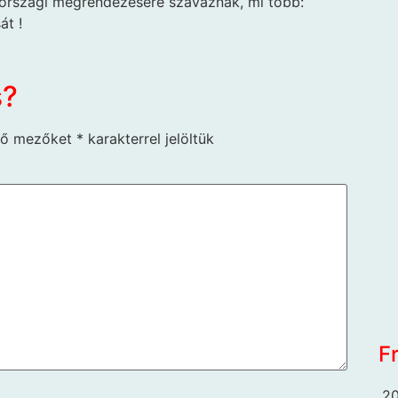
országi megrendezésére szavaznak, mi több:
át !
s?
ző mezőket
*
karakterrel jelöltük
F
20