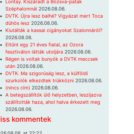
Lontay. Kiszáradt a Bózsva-patak
Széphalomnál
2026.08.06.
DVTK. Újra lesz balhé? Vigyázat mert Toca
dühös lesz
2026.08.06.
Kiutálták a kassai cigányokat Szalonnáról?
2026.08.06.
Eltűnt egy 21 éves fiatal, az Ozora
fesztiválon látták utoljára
2026.08.06.
Régen is voltak bunyók a DVTK meccsek
után
2026.08.06.
DVTK. Ma szigorúság lesz, a külföldi
szurkolók elkezdtek trükközni
2026.08.06.
(nincs cím)
2026.08.06.
A betegszállítók ülő helyzetben, leszíjazva
szállították haza, ahol halva érkezett meg
2026.08.06.
riss kommentek
26.08.06. at 22:22