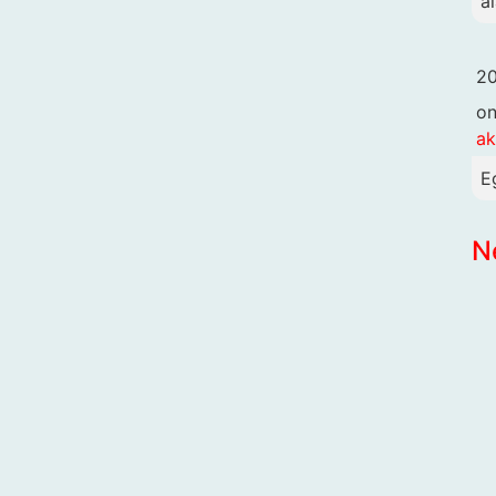
al
20
o
ak
E
N