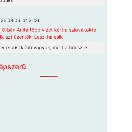
apuló...
26.08.06. at 21:36
n
Orbán Anita több vizet kért a szlovákoktól,
ik azt üzenték: Lesz, ha esik
gyre büszkébb vagyok, mert a fideszre...
épszerű