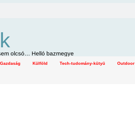
k
i sem olcsó… Helló bazmegye
Gazdaság
Külföld
Tech-tudomány-kütyü
Outdoor