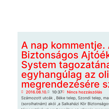
A nap kommentje. 
Biztonságos Ajtóé
System tagozatán
egyhangúlag az ol
megrendezésére s
2016.08.10.
10:37
Nincs hozzászólás
Számozott utcák , Béke telep, Szondi
telep, m
(sorolhatnám) akói ,a Salkaházi Kör Biztonság