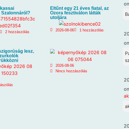
o
 kassai
Eltűnt egy 21 éves fiatal, az
 Szalonnáról?
Ozora fesztiválon látták
B
utoljára
2026-08-06
1 hozzászólás
2 hozzászólás
20
o
zigorúság lesz,
Pa
szurkolók
s
trükközni
2026-08-06
Nincs hozzászólás
20
zászólás
o
ak
a
20