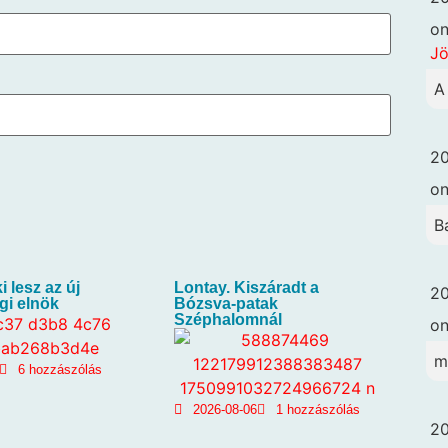
o
Jö
A
20
o
B
i lesz az új
Lontay. Kiszáradt a
20
gi elnök
Bózsva-patak
Széphalomnál
o
m
6 hozzászólás
2026-08-06
1 hozzászólás
20