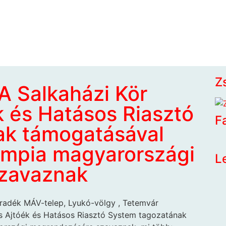
Z
A Salkaházi Kör
k és Hatásos Riasztó
F
ak támogatásával
impia magyarországi
L
zavaznak
aradék MÁV-telep, Lyukó-völgy , Tetemvár
os Ajtóék és Hatásos Riasztó System tagozatának