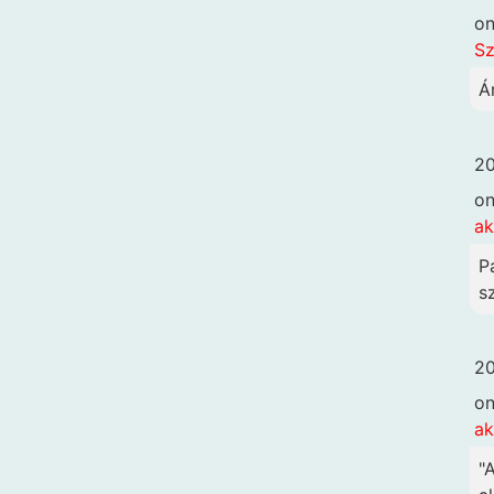
o
Sz
Á
20
o
ak
P
sz
20
o
ak
"