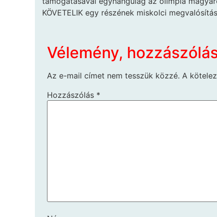
támogatásával egyhangúlag az olimpia magyar
KÖVETELIK egy részének miskolci megvalósítás
Vélemény, hozzászólá
Az e-mail címet nem tesszük közzé.
A kötele
Hozzászólás
*