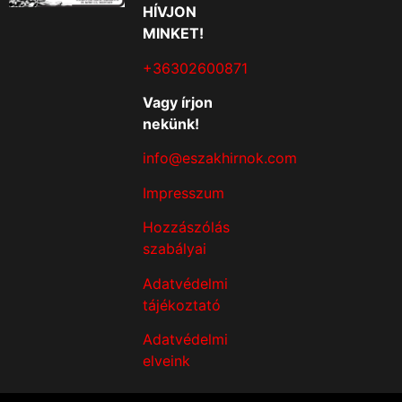
HÍVJON
MINKET!
+36302600871
Vagy írjon
nekünk!
info@eszakhirnok.com
Impresszum
Hozzászólás
szabályai
Adatvédelmi
tájékoztató
Adatvédelmi
elveink