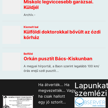
Lapunka
Ha átverték… Ha
megvezették… Vagy
szemlézi
ha csak hallott
egy jó sztorit…