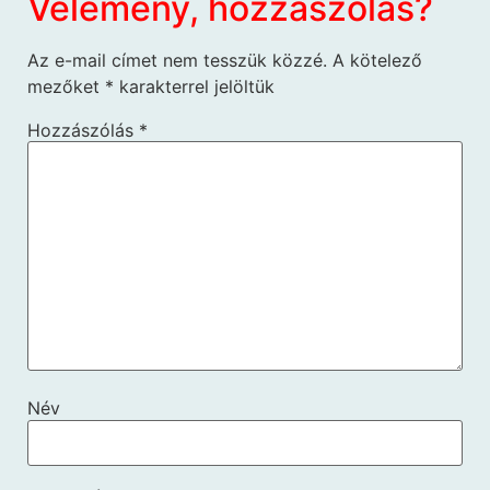
Vélemény, hozzászólás?
Az e-mail címet nem tesszük közzé.
A kötelező
mezőket
*
karakterrel jelöltük
Hozzászólás
*
Név