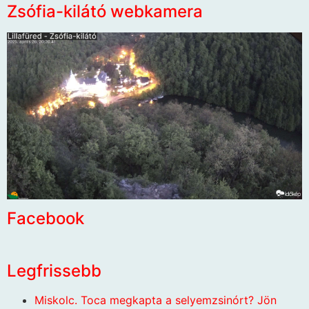
Zsófia-kilátó webkamera
Facebook
Legfrissebb
Miskolc. Toca megkapta a selyemzsinórt? Jön