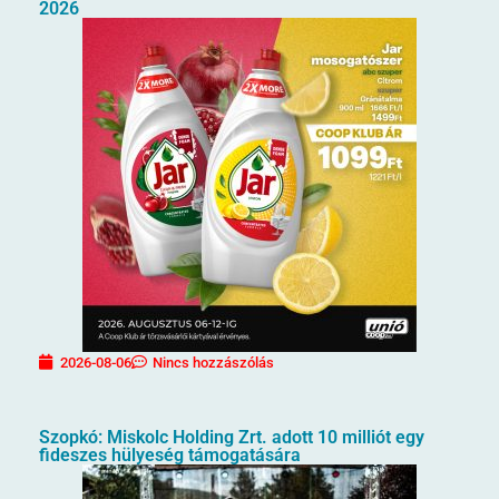
2026
2026-08-06
Nincs hozzászólás
Szopkó: Miskolc Holding Zrt. adott 10 milliót egy
fideszes hülyeség támogatására