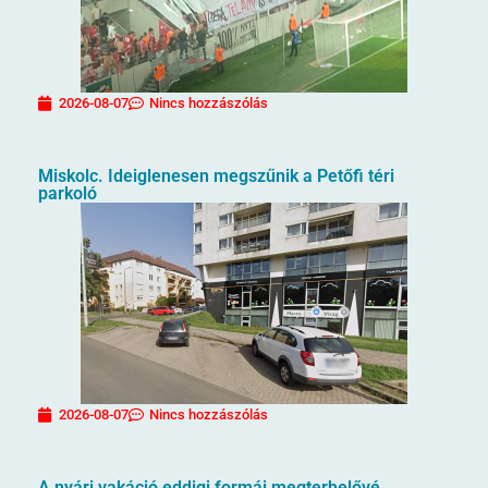
2026-08-07
Nincs hozzászólás
Miskolc. Ideiglenesen megszűnik a Petőfi téri
parkoló
2026-08-07
Nincs hozzászólás
A nyári vakáció eddigi formái megterhelővé,