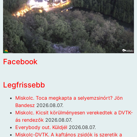
Facebook
Legfrissebb
Miskolc. Toca megkapta a selyemzsinórt? Jön
Bandesz
2026.08.07.
Miskolc. Kicsit körülményesen verekedtek a DVTK-
ás rendezők
2026.08.07.
Everybody out. Küldjél
2026.08.07.
Miskolc-DVTK. A kaftános zsidók is szeretik a