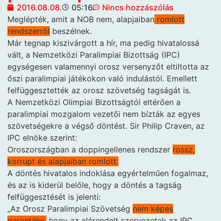
2016.08.08.
05:16
Nincs hozzászólás
Meglépték, amit a NOB nem,
alapjaiban
romlott
rendszerről
beszélnek.
Már tegnap kiszivárgott a hír, ma pedig hivatalossá
vált, a Nemzetközi Paralimpiai Bizottság (IPC)
egységesen valamennyi orosz versenyzőt eltiltotta az
őszi paralimpiai játékokon való indulástól. Emellett
felfüggesztették az orosz szövetség tagságát is.
A Nemzetközi Olimpiai Bizottságtól eltérően a
paralimpiai mozgalom vezetői nem bízták az egyes
szövetségekre a végső döntést. Sir Philip Craven, az
IPC elnöke szerint:
Oroszországban a doppingellenes rendszer
rossz,
korrupt és alapjaiban romlott.
A döntés hivatalos indoklása egyértelműen fogalmaz,
és az is kiderül belőle, hogy a döntés a tagság
felfüggesztését is jelenti:
„Az Orosz Paralimpiai Szövetség
nem képes
garantálni,
hogy az alárendelt szervezetek az IPC