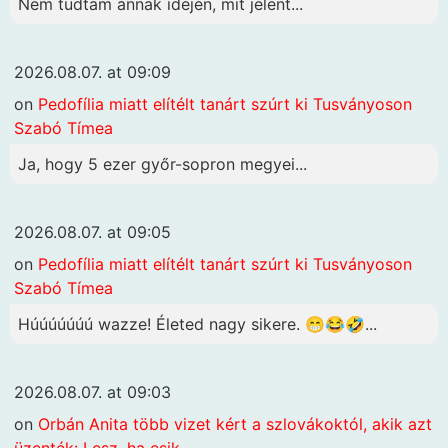
Nem tudtam annak idején, mit jelent...
2026.08.07. at 09:09
on
Pedofília miatt elítélt tanárt szúrt ki Tusványoson
Szabó Tímea
Ja, hogy 5 ezer győr-sopron megyei...
2026.08.07. at 09:05
on
Pedofília miatt elítélt tanárt szúrt ki Tusványoson
Szabó Tímea
Húúúúúúú wazze! Életed nagy sikere. 😁😂🤣...
2026.08.07. at 09:03
on
Orbán Anita több vizet kért a szlovákoktól, akik azt