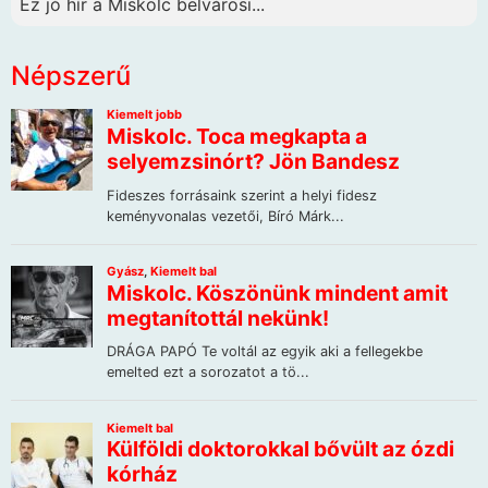
Ez jó hír a Miskolc belvárosi...
Népszerű