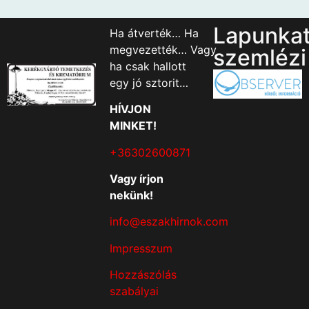
Lapunka
Ha átverték… Ha
megvezették… Vagy
szemlézi
ha csak hallott
egy jó sztorit…
HÍVJON
MINKET!
+36302600871
Vagy írjon
nekünk!
info@eszakhirnok.com
Impresszum
Hozzászólás
szabályai