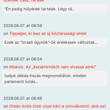
üzenték: Lesz, ha esik
"Én pedig hülyének tartalak. Légy rá...
2026.08.07. at 08:59
on
Tippeljen, ki lesz az új köztársasági elnök
Ezek az "izraeli ügynök"-ök érdekesen változtak...
2026.08.07. at 08:54
on
Miskolc. Az „északhirnököt nem olvassa senki”
tudjuk dékás-tiszás megmondtátok: minden
parlementi kolás...
2026.08.07. at 08:49
on
Orbán Anita több vizet kért a szlovákoktól, akik azt