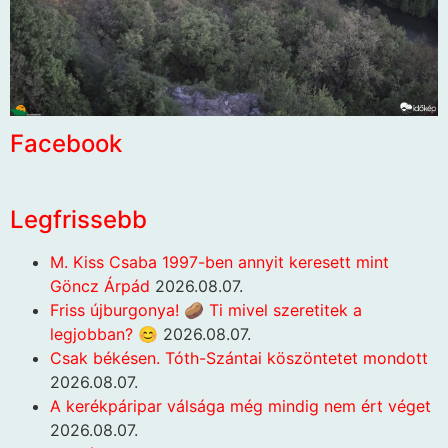
Facebook
Legfrissebb
M. Kiss Csaba 1997-ben annyit keresett mint
Göncz Árpád
2026.08.07.
Friss újburgonya! 🥔 Ti mivel szeretitek a
legjobban? 😊
2026.08.07.
Csak békésen. Tóth-Szántai köszöntetet mondott
2026.08.07.
A kerékpáripar válsága még mindig nem ért véget
2026.08.07.