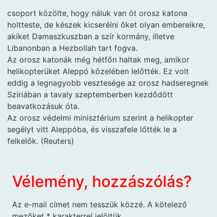
csoport közölte, hogy náluk van öt orosz katona
holtteste, de készek kicserélni őket olyan embereikre,
akiket Damaszkuszban a szír kormány, illetve
Libanonban a Hezbollah tart fogva.
Az orosz katonák még hétfőn haltak meg, amikor
helikopterüket Aleppó közelében lelőtték. Ez volt
eddig a legnagyobb vesztesége az orosz hadseregnek
Szíriában a tavaly szeptemberben kezdődött
beavatkozásuk óta.
Az orosz védelmi minisztérium szerint a helikopter
segélyt vitt Aleppóba, és visszafele lőtték le a
felkelők. (Reuters)
Vélemény, hozzászólás?
Az e-mail címet nem tesszük közzé.
A kötelező
mezőket
*
karakterrel jelöltük