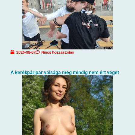
2026-08-07
Nincs hozzászólás
A kerékpáripar válsága még mindig nem ért véget