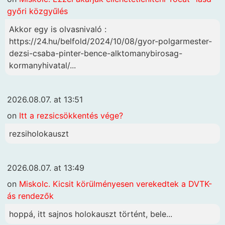
győri közgyűlés
Akkor egy is olvasnivaló :
https://24.hu/belfold/2024/10/08/gyor-polgarmester-
dezsi-csaba-pinter-bence-alktomanybirosag-
kormanyhivatal/...
2026.08.07. at 13:51
on
Itt a rezsicsökkentés vége?
rezsiholokauszt
2026.08.07. at 13:49
on
Miskolc. Kicsit körülményesen verekedtek a DVTK-
ás rendezők
hoppá, itt sajnos holokauszt történt, bele...