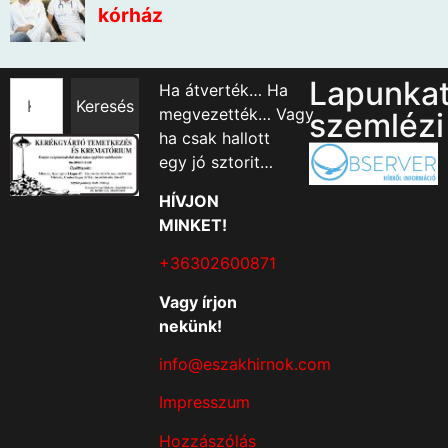
Lapunka
Ha átverték… Ha
Keresés
megvezették… Vagy
szemlézi
ha csak hallott
egy jó sztorit…
HÍVJON
MINKET!
+36302600871
Vagy írjon
nekünk!
info@eszakhirnok.com
Impresszum
Hozzászólás