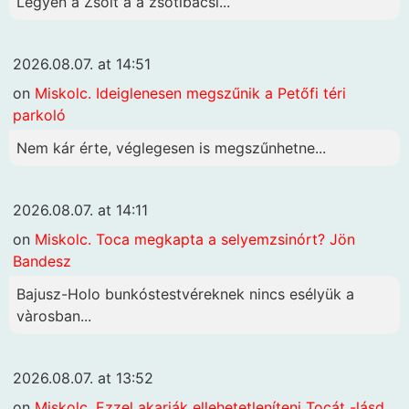
Legyen a Zsolt a a zsótibácsi...
2026.08.07. at 14:51
on
Miskolc. Ideiglenesen megszűnik a Petőfi téri
parkoló
Nem kár érte, véglegesen is megszűnhetne...
2026.08.07. at 14:11
on
Miskolc. Toca megkapta a selyemzsinórt? Jön
Bandesz
Bajusz-Holo bunkóstestvéreknek nincs esélyük a
vàrosban...
2026.08.07. at 13:52
on
Miskolc. Ezzel akarják ellehetetleníteni Tocát -lásd