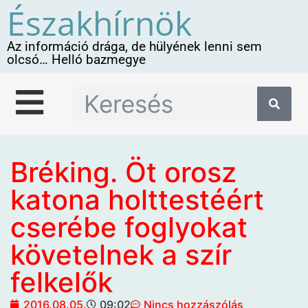
Északhírnök
Az információ drága, de hülyének lenni sem
olcsó… Helló bazmegye
Bréking. Öt orosz
katona holttestéért
cserébe foglyokat
követelnek a szír
felkelők
2016.08.05.
09:02
Nincs hozzászólás