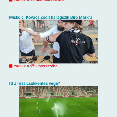
Miskolc. Kovács Zsolt haragszik Bíró Márkra
2026-08-07
1 hozzászólás
Itt a rezsicsökkentés vége?