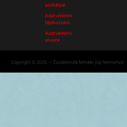
szabályai
Adatvédelmi
tájékoztató
Adatvédelmi
elveink
Copyright © 2020. – Északhírnök Minden jog fenntartva!