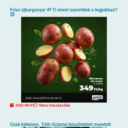
Friss újburgonya! 🥔 Ti mivel szeretitek a legjobban?
😊
2026-08-07
Nincs hozzászólás
Csak békésen. Tóth-Szántai köszöntetet mondott