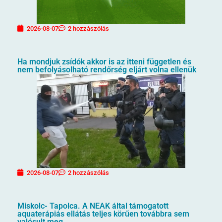
2026-08-07
2 hozzászólás
Ha mondjuk zsídók akkor is az itteni független és
nem befolyásolható rendőrség eljárt volna ellenük
2026-08-07
2 hozzászólás
Miskolc- Tapolca. A NEAK által támogatott
aquaterápiás ellátás teljes körűen továbbra sem
valósult meg