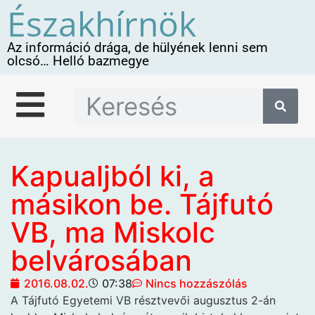
Északhírnök
Az információ drága, de hülyének lenni sem
olcsó… Helló bazmegye
Kapualjból ki, a
másikon be. Tájfutó
VB, ma Miskolc
belvárosában
2016.08.02.
07:38
Nincs hozzászólás
A Tájfutó Egyetemi VB résztvevői
augusztus 2-án