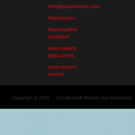
info@eszakhirnok.com
Impresszum
Hozzászólás
szabályai
Adatvédelmi
tájékoztató
Adatvédelmi
elveink
Copyright © 2020. – Északhírnök Minden jog fenntartva!