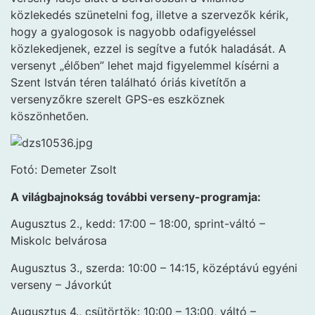
közlekedés szünetelni fog, illetve a szervezők kérik,
hogy a gyalogosok is nagyobb odafigyeléssel
közlekedjenek, ezzel is segítve a futók haladását. A
versenyt „élőben” lehet majd figyelemmel kísérni a
Szent István téren található óriás kivetítőn a
versenyzőkre szerelt GPS-es eszköznek
köszönhetően.
Fotó: Demeter Zsolt
A világbajnokság további verseny-programja:
Augusztus 2., kedd: 17:00 – 18:00, sprint-váltó –
Miskolc belvárosa
Augusztus 3., szerda: 10:00 – 14:15, középtávú egyéni
verseny – Jávorkút
Augusztus 4., csütörtök: 10:00 – 13:00, váltó –