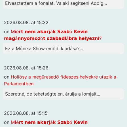
Elvesztettem a fonalat. Valaki segítsen! Addig...
2026.08.08. at 15:32
on
M𝗶é𝗿𝘁 𝗻𝗲𝗺 𝗮𝗸𝗮𝗿𝗷á𝗸 𝗦𝘇𝗮𝗯ó 𝗞𝗲𝘃𝗶𝗻
𝗺𝗮𝗴á𝗻𝗻𝘆𝗼𝗺𝗼𝘇ó𝘁 𝘀𝘇𝗮𝗯𝗮𝗱𝗹á𝗯𝗿𝗮 𝗵𝗲𝗹𝘆𝗲𝘇𝗻𝗶?
Ez a Mónika Show emődi kiadása?...
2026.08.08. at 15:26
on
Hollósy a megüresedő fideszes helyekre utazik a
Parlamentben
Szeretné, de tehetségtelen, árulja a lomjait...
2026.08.08. at 15:15
on
M𝗶é𝗿𝘁 𝗻𝗲𝗺 𝗮𝗸𝗮𝗿𝗷á𝗸 𝗦𝘇𝗮𝗯ó 𝗞𝗲𝘃𝗶𝗻