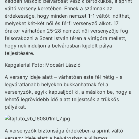
kedden Miskolc belvárosát veszik birtokukba, a sprint
váltó verseny keretében. Ennek a számnak az
érdekessége, hogy minden nemzet 1-1 váltót indíthat,
melyeket két-két női és férfi versenyző alkot. 17
órakor várhatóan 25-28 nemzet női versenyzője fog
felsorakozni a Szent István téren a virágóra mellett,
hogy nekiinduljon a belvárosban kijelölt pálya
teljesítésére.
Képgaléria! Fotó: Mocsári László
A verseny ideje alatt – várhatóan este fél hétig – a
legváratlanabb helyeken bukkanhatnak fel a
versenyzők, egyik kapualjból ki, a másikon be, hogy a
lehető legrövidebb idő alatt teljesítsék a trükkös
pályákat.
A versenyzők biztonsága érdekében a sprint váltó
verseny ideje alatt a belvárosban a villamos