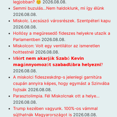
legjobban? 😊
2026.08.08.
Semmi buzulás…Nem haldoklunk, mi így élünk
2026.08.08.
Miskolc. Lecsúszó városrészek. Szentpéteri kapu
2026.08.08.
Hollósy a megüresedő fideszes helyekre utazik a
Parlamentben
2026.08.08.
Miskolcon: Volt egy ventilátor az ismeretlen
holttestnél
2026.08.08.
M𝗶é𝗿𝘁 𝗻𝗲𝗺 𝗮𝗸𝗮𝗿𝗷á𝗸 𝗦𝘇𝗮𝗯ó 𝗞𝗲𝘃𝗶𝗻
𝗺𝗮𝗴á𝗻𝗻𝘆𝗼𝗺𝗼𝘇ó𝘁 𝘀𝘇𝗮𝗯𝗮𝗱𝗹á𝗯𝗿𝗮 𝗵𝗲𝗹𝘆𝗲𝘇𝗻𝗶?
2026.08.08.
A miskolci fideszeskdnp-s jelenlegi garnitúra
csupán annyira képes, hogy egymást a Szinvába
fojtsák
2026.08.08.
Parasztolimpia. Fél Miskolcnak ott a helye…
2026.08.08.
Trump kezében vagyunk. 100%-os vámmal
sújthatnák Magyarországot is
2026.08.08.