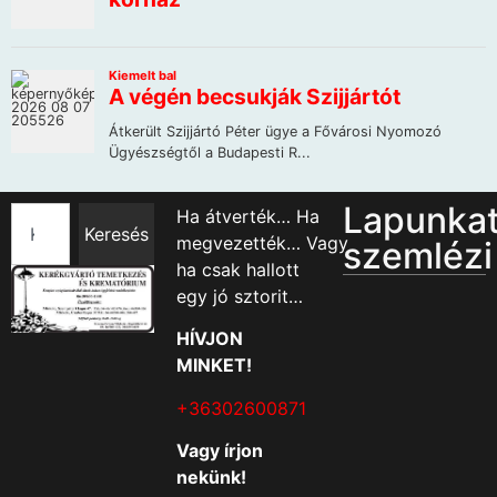
Lapunka
Ha átverték… Ha
Keresés
megvezették… Vagy
szemlézi
ha csak hallott
egy jó sztorit…
HÍVJON
MINKET!
+36302600871
Vagy írjon
nekünk!