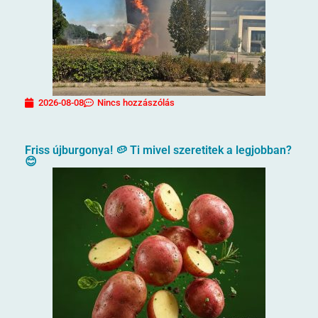
2026-08-08
Nincs hozzászólás
Friss újburgonya! 🥔 Ti mivel szeretitek a legjobban?
😊