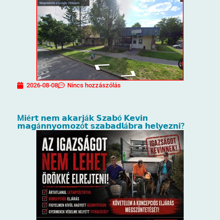
2026-08-08
Nincs hozzászólás
M𝗶é𝗿𝘁 𝗻𝗲𝗺 𝗮𝗸𝗮𝗿𝗷á𝗸 𝗦𝘇𝗮𝗯ó 𝗞𝗲𝘃𝗶𝗻
𝗺𝗮𝗴á𝗻𝗻𝘆𝗼𝗺𝗼𝘇ó𝘁 𝘀𝘇𝗮𝗯𝗮𝗱𝗹á𝗯𝗿𝗮 𝗵𝗲𝗹𝘆𝗲𝘇𝗻𝗶?