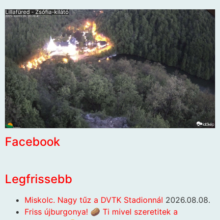
Facebook
Legfrissebb
Miskolc. Nagy tűz a DVTK Stadionnál
2026.08.08.
Friss újburgonya! 🥔 Ti mivel szeretitek a