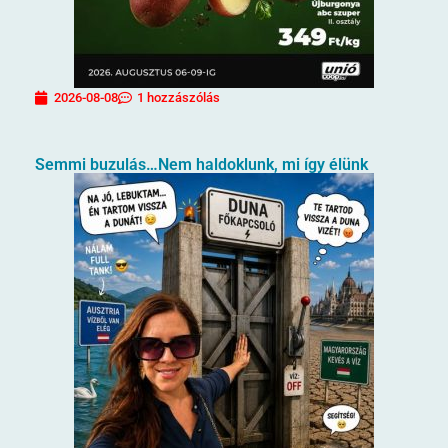
2026-08-08
1 hozzászólás
Semmi buzulás…Nem haldoklunk, mi így élünk