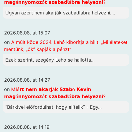
𝗺𝗮𝗴á𝗻𝗻𝘆𝗼𝗺𝗼𝘇ó𝘁 𝘀𝘇𝗮𝗯𝗮𝗱𝗹á𝗯𝗿𝗮 𝗵𝗲𝗹𝘆𝗲𝘇𝗻𝗶?
Ugyan azért nem akarják szabadlábra helyezni,...
2026.08.08. at 15:07
on
A múlt köde 2024. Lehó kiborítja a bilit. „Mi életeket
mentünk, „ők” kapják a pénzt”
Ezek szerint, szegény Leho se hallotta...
2026.08.08. at 14:27
on
M𝗶é𝗿𝘁 𝗻𝗲𝗺 𝗮𝗸𝗮𝗿𝗷á𝗸 𝗦𝘇𝗮𝗯ó 𝗞𝗲𝘃𝗶𝗻
𝗺𝗮𝗴á𝗻𝗻𝘆𝗼𝗺𝗼𝘇ó𝘁 𝘀𝘇𝗮𝗯𝗮𝗱𝗹á𝗯𝗿𝗮 𝗵𝗲𝗹𝘆𝗲𝘇𝗻𝗶?
“Bárkivel előfordulhat, hogy elítélik” - Egy...
2026.08.08. at 14:19