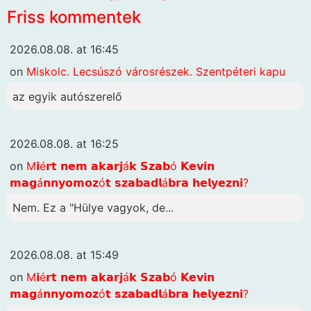
Friss kommentek
2026.08.08. at 16:45
on
Miskolc. Lecsúszó városrészek. Szentpéteri kapu
az egyik autószerelő
2026.08.08. at 16:25
on
M𝗶é𝗿𝘁 𝗻𝗲𝗺 𝗮𝗸𝗮𝗿𝗷á𝗸 𝗦𝘇𝗮𝗯ó 𝗞𝗲𝘃𝗶𝗻
𝗺𝗮𝗴á𝗻𝗻𝘆𝗼𝗺𝗼𝘇ó𝘁 𝘀𝘇𝗮𝗯𝗮𝗱𝗹á𝗯𝗿𝗮 𝗵𝗲𝗹𝘆𝗲𝘇𝗻𝗶?
Nem. Ez a "Hülye vagyok, de...
2026.08.08. at 15:49
on
M𝗶é𝗿𝘁 𝗻𝗲𝗺 𝗮𝗸𝗮𝗿𝗷á𝗸 𝗦𝘇𝗮𝗯ó 𝗞𝗲𝘃𝗶𝗻
𝗺𝗮𝗴á𝗻𝗻𝘆𝗼𝗺𝗼𝘇ó𝘁 𝘀𝘇𝗮𝗯𝗮𝗱𝗹á𝗯𝗿𝗮 𝗵𝗲𝗹𝘆𝗲𝘇𝗻𝗶?