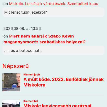
on
Miskolc. Lecsúszó városrészek. Szentpéteri kapu
Mit lehet tudni ezekről?
2026.08.08. at 13:56
on
M𝗶é𝗿𝘁 𝗻𝗲𝗺 𝗮𝗸𝗮𝗿𝗷á𝗸 𝗦𝘇𝗮𝗯ó 𝗞𝗲𝘃𝗶𝗻
𝗺𝗮𝗴á𝗻𝗻𝘆𝗼𝗺𝗼𝘇ó𝘁 𝘀𝘇𝗮𝗯𝗮𝗱𝗹á𝗯𝗿𝗮 𝗵𝗲𝗹𝘆𝗲𝘇𝗻𝗶?
. . . és a botoxomat...
Népszerű