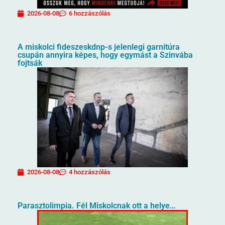
2026-08-08
6 hozzászólás
A miskolci fideszeskdnp-s jelenlegi garnitúra
csupán annyira képes, hogy egymást a Szinvába
fojtsák
2026-08-08
4 hozzászólás
Parasztolimpia. Fél Miskolcnak ott a helye…