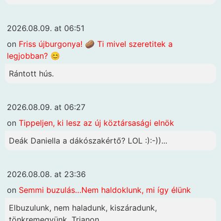
2026.08.09. at 06:51
on
Friss újburgonya! 🥔 Ti mivel szeretitek a
legjobban? 😊
Rántott hús.
2026.08.09. at 06:27
on
Tippeljen, ki lesz az új köztársasági elnök
Deák Daniella a dákószakértő? LOL :):-))...
2026.08.08. at 23:36
on
Semmi buzulás…Nem haldoklunk, mi így élünk
Elbuzulunk, nem haladunk, kiszáradunk,
tönkremegyünk, Trianon...