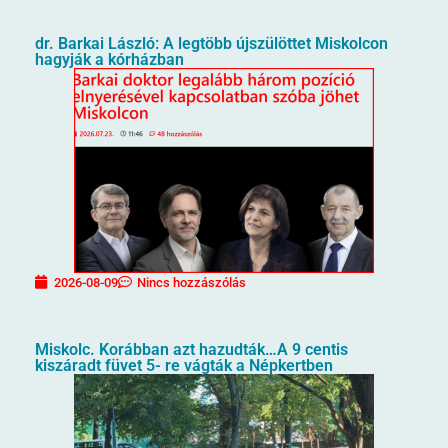
dr. Barkai László: A legtöbb újszülöttet Miskolcon
hagyják a kórházban
2026-08-09
Nincs hozzászólás
Miskolc. Korábban azt hazudták…A 9 centis
kiszáradt füvet 5- re vágták a Népkertben