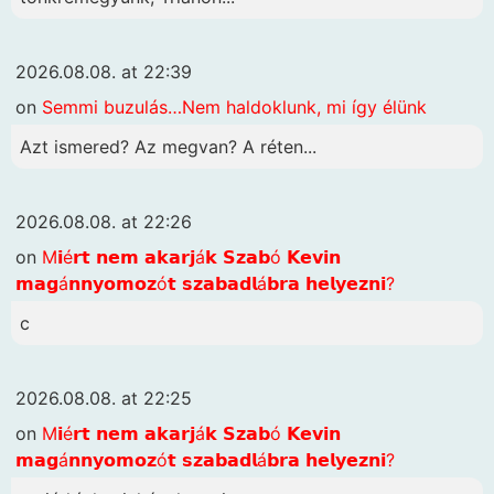
2026.08.08. at 22:39
on
Semmi buzulás…Nem haldoklunk, mi így élünk
Azt ismered? Az megvan? A réten...
2026.08.08. at 22:26
on
M𝗶é𝗿𝘁 𝗻𝗲𝗺 𝗮𝗸𝗮𝗿𝗷á𝗸 𝗦𝘇𝗮𝗯ó 𝗞𝗲𝘃𝗶𝗻
𝗺𝗮𝗴á𝗻𝗻𝘆𝗼𝗺𝗼𝘇ó𝘁 𝘀𝘇𝗮𝗯𝗮𝗱𝗹á𝗯𝗿𝗮 𝗵𝗲𝗹𝘆𝗲𝘇𝗻𝗶?
c
2026.08.08. at 22:25
on
M𝗶é𝗿𝘁 𝗻𝗲𝗺 𝗮𝗸𝗮𝗿𝗷á𝗸 𝗦𝘇𝗮𝗯ó 𝗞𝗲𝘃𝗶𝗻
𝗺𝗮𝗴á𝗻𝗻𝘆𝗼𝗺𝗼𝘇ó𝘁 𝘀𝘇𝗮𝗯𝗮𝗱𝗹á𝗯𝗿𝗮 𝗵𝗲𝗹𝘆𝗲𝘇𝗻𝗶?