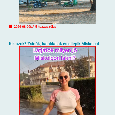
2026-08-09
5 hozzászólás
Kik azok? Zsidók, baloldaliak és ellepik Miskolcot