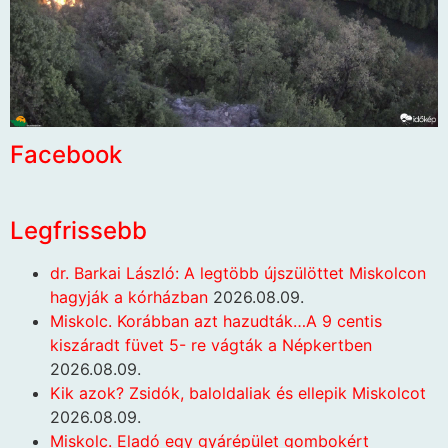
Facebook
Legfrissebb
dr. Barkai László: A legtöbb újszülöttet Miskolcon
hagyják a kórházban
2026.08.09.
Miskolc. Korábban azt hazudták…A 9 centis
kiszáradt füvet 5- re vágták a Népkertben
2026.08.09.
Kik azok? Zsidók, baloldaliak és ellepik Miskolcot
2026.08.09.
Miskolc. Eladó egy gyárépület gombokért