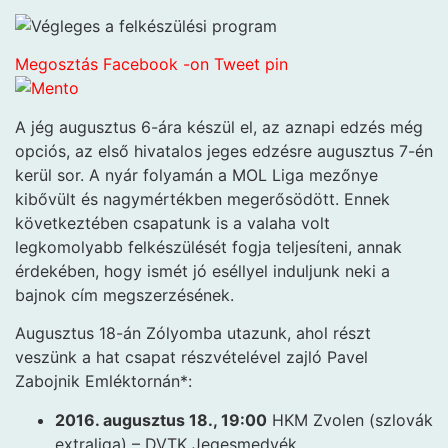
Megosztás Facebook -on
Tweet
pin
A jég augusztus 6-ára készül el, az aznapi edzés még
opciós, az első hivatalos jeges edzésre augusztus 7-én
kerül sor. A nyár folyamán a MOL Liga mezőnye
kibővült és nagymértékben megerősödött. Ennek
következtében csapatunk is a valaha volt
legkomolyabb felkészülését fogja teljesíteni, annak
érdekében, hogy ismét jó eséllyel induljunk neki a
bajnok cím megszerzésének.
Augusztus 18-án Zólyomba utazunk, ahol részt
veszünk a hat csapat részvételével zajló Pavel
Zabojnik Emléktornán*:
2016. augusztus 18., 19:00
HKM Zvolen (szlovák
extraliga) – DVTK Jegesmedvék