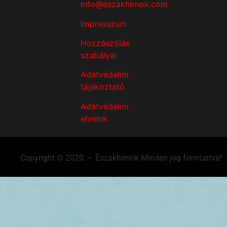
info@eszakhirnok.com
Impresszum
Hozzászólás
szabályai
Adatvédelmi
tájékoztató
Adatvédelmi
elveink
Copyright © 2020. – Északhírnök Minden jog fenntartva!