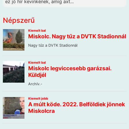
ez jó hír kevinkének, amig axt...
Népszerű