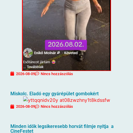
2026-08-09
Nincs hozzászólás
Miskolc. Eladó egy gyárépület gombokért
2026-08-09
Nincs hozzászólás
Minden idők legsikeresebb horvát filmje nyitja a
CineFestet