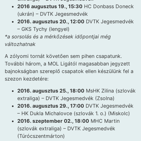
2016 augusztus 19., 15:30
HC Donbass Doneck
(ukrán) – DVTK Jegesmedvék
2016. augusztus 20., 12:00
DVTK Jegesmedvék
– GKS Tychy (lengyel)
*a sorsolás és a mérkőzések időpontjai még
változhatnak
A zólyomi tornát követően sem pihen csapatunk.
További három, a MOL Ligától magasabban jegyzett
bajnokságban szereplő csapatok ellen készülünk fel a
szezon kezdetére:
2016. augusztus 25., 18:00
MsHK Zilina (szlovák
extraliga) – DVTK Jegesmedvék (Zsolna)
2016. augusztus 29., 17:00
DVTK Jegesmedvék
– HK Dukla Michalovce (szlovák 1. o.) (Miskolc)
2016. szeptember 02., 18:00
MHC Martin
(szlovák extraliga) – DVTK Jegesmedvék
(Túrócszentmárton)