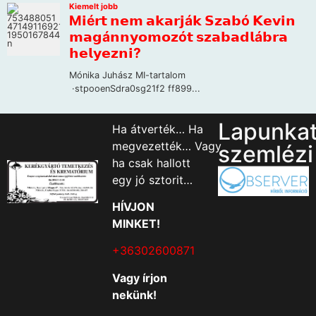
Lapunka
Ha átverték… Ha
megvezették… Vagy
szemlézi
ha csak hallott
egy jó sztorit…
HÍVJON
MINKET!
+36302600871
Vagy írjon
nekünk!