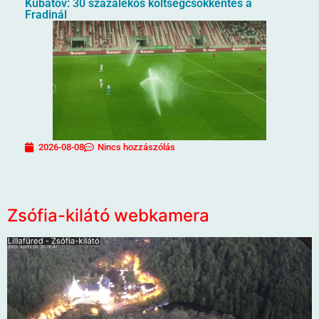
Kubatov: 30 százalékos költségcsökkentés a
Fradinál
2026-08-08
Nincs hozzászólás
Zsófia-kilátó webkamera