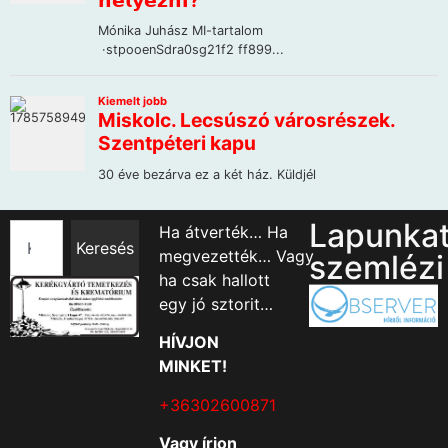
Lapunka
Ha átverték… Ha
Keresés
megvezették… Vagy
szemlézi
ha csak hallott
egy jó sztorit…
HÍVJON
MINKET!
+36302600871
Vagy írjon