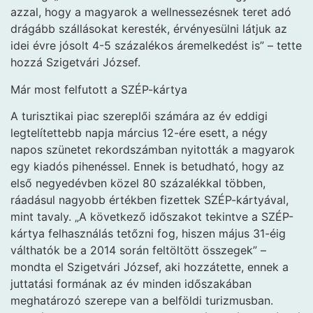
azzal, hogy a magyarok a wellnessezésnek teret adó
drágább szállásokat keresték, érvényesülni látjuk az
idei évre jósolt 4-5 százalékos áremelkedést is” – tette
hozzá Szigetvári József.
Már most felfutott a SZÉP-kártya
A turisztikai piac szereplői számára az év eddigi
legtelítettebb napja március 12-ére esett, a négy
napos szünetet rekordszámban nyitották a magyarok
egy kiadós pihenéssel. Ennek is betudható, hogy az
első negyedévben közel 80 százalékkal többen,
ráadásul nagyobb értékben fizettek SZÉP-kártyával,
mint tavaly. „A következő időszakot tekintve a SZÉP-
kártya felhasználás tetőzni fog, hiszen május 31-éig
válthatók be a 2014 során feltöltött összegek” –
mondta el Szigetvári József, aki hozzátette, ennek a
juttatási formának az év minden időszakában
meghatározó szerepe van a belföldi turizmusban.