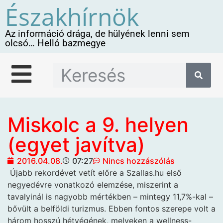
Északhírnök
Az információ drága, de hülyének lenni sem
olcsó… Helló bazmegye
Miskolc a 9. helyen
(egyet javítva)
2016.04.08.
07:27
Nincs hozzászólás
Újabb rekordévet vetít előre
a Szallas.hu első
negyedévre vonatkozó elemzése, miszerint a
tavalyinál is nagyobb mértékben – mintegy 11,7%-kal –
bővült a belföldi turizmus. Ebben fontos szerepe volt a
három hosszú hétvégének, melyeken a wellness-