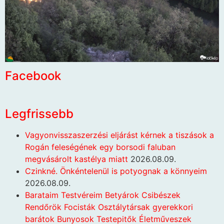
Facebook
Legfrissebb
Vagyonvisszaszerzési eljárást kérnek a tiszások a
Rogán feleségének egy borsodi faluban
megvásárolt kastélya miatt
2026.08.09.
Czinkné. Önkéntelenül is potyognak a könnyeim
2026.08.09.
Barataim Testvéreim Betyárok Csibészek
Rendőrök Focisták Osztálytársak gyerekkori
barátok Bunyosok Testepitők Életműveszek