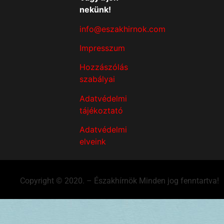
nekünk!
info@eszakhirnok.com
Impresszum
Hozzászólás
szabályai
Adatvédelmi
tájékoztató
Adatvédelmi
elveink
Copyright © 2020. – Északhírnök Minden jog fenntartva!