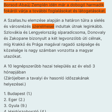
Borsod-Abaúj-Zemplén idén már a dobogó harmadik
fokáról várja a további foglalásokat és látogatásokat.
A Szallas.hu elemzése alapján a határon túlra a síelés
és városnézés
szerelmesei
indultak útnak leginkább.
Szlovákia és Lengyelország síparadicsoma, Donovaly
és Zakopane bizonyult a két legvonzóbb úti célnak,
míg Krakkó és Prága magával ragadó szépsége és
közelsége is nagy számban vonzotta a magyar
utazókat.
A 10 legnépszerűbb hazai település az év első 3
hónapjában
(Zárójelben a tavalyi év hasonló időszakának
helyezései.)
1. Budapest (1.)
2. Eger (2.)
3. Gyula (9.)
4. Hajdúszoboszló (4.)