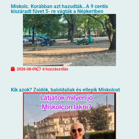
Miskolc. Korábban azt hazudták…A 9 centis
kiszáradt füvet 5- re vágták a Népkertben
2026-08-09
6 hozzászólás
Kik azok? Zsidók, baloldaliak és ellepik Miskolcot