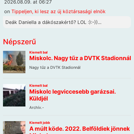
2026.08.09. at 06:27
on
Tippeljen, ki lesz az új köztársasági elnök
Deák Daniella a dákószakértő? LOL :):-))...
Népszerű