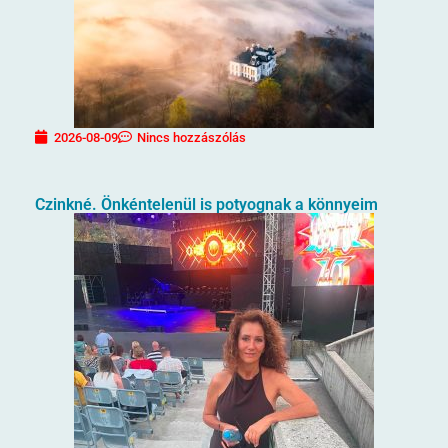
2026-08-09
Nincs hozzászólás
Czinkné. Önkéntelenül is potyognak a könnyeim