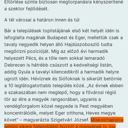
Eltörlése szinte biztosan megtorpanásra kényszerítené
a szektor fejlődését.
A tél városai a határon innen és túl
Bár a települések toplistájának első két helyét idén is
lefoglalta magának Budapest és Eger, mellettük csak a
tavaly negyedik helyen álló Hajdúszoboszló tudta
megőrizni pozícióját. Míg az előző évi harmadik
helyezett Pécs, és a tőle nem sokkal lemaradó
Debrecen is hátrébb csúszott a kedveltségi listán,
addig Gyula a tavalyi kilencedikről a harmadik helyre
ugrott idén. Hévíznek és Siófoknak is sikerült betörnie
a 10 leglátogatottabb település közé. „Az évnek ebben
a szakaszában nem meglepő, hogy a fővárosi régió
tör az élre a megyék rangsorában, ugyanis a
vendégforgalom közel negyede is Pest megyében
koncentrálódik, melyet Eger otthona, Heves megye
követ” – magyarázta Szigetvári József.
Miskolctapolca
eddigi sikere fellendülést hozott a megyének is, így