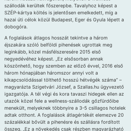
szállodák kerültek főszerepbe. Tavalyhoz képest a
SZÉP-kártya költés is jelentősen emelkedett, míg a
hazai úti célok közül Budapest, Eger és Gyula lépett a
dobogóra.
A foglalások átlagos hosszát tekintve a három
éjszakára szóló belföldi pihenések ugrottak meg
leginkább, közel másfélszeresére 2015 első
negyedévéhez képest. „Ez elsősorban annak
köszönhető, hogy szemben az előző évvel, 2016 első
három hónapjában háromszor annyi volt a
kikapcsolódással tölthető hosszú hétvégék száma” –
magyarázta Szigetvári József, a Szallas.hu ügyvezető
igazgatója. A tél végi és kora tavaszi hidegek ellen az
utazók közel fele a wellness-szállodák gőzfürdőibe
menekült, melyeknek többnyire a 3-5 csillagos hotelek
adtak otthont. A foglalások átlagértékét elemezve 20
százalékkal bővült a pihenésre és szállásra fordított
összeg. „Ez a növekedés csak részben magyarázható