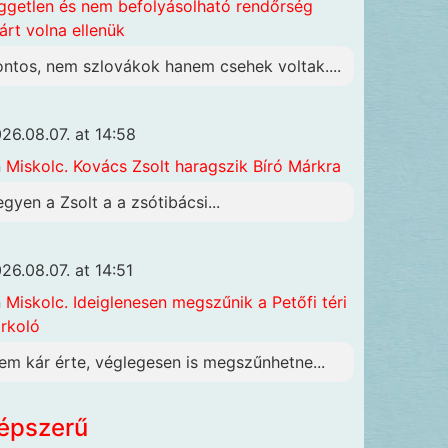
ggetlen és nem befolyásolható rendőrség
járt volna ellenük
ontos, nem szlovákok hanem csehek voltak....
26.08.07. at 14:58
n
Miskolc. Kovács Zsolt haragszik Bíró Márkra
egyen a Zsolt a a zsótibácsi...
26.08.07. at 14:51
n
Miskolc. Ideiglenesen megszűnik a Petőfi téri
rkoló
em kár érte, véglegesen is megszűnhetne...
épszerű