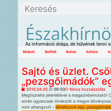
Északhírn
Az információ drága, de hülyének lenni
Miskolc
Belföld
Bulvár
Kultúra
G
Sajtó és üzlet. Cs
„pezsgőimádók” eg
2016.04.05.
06:50
Nincs hozzászólás
Megtisztelte jelenlétével
a magazinbemutatót Cs
során ugyancsak törekszik a megye látványossá
mint elhangzott –
létrehozott egy „pezsgőimádó