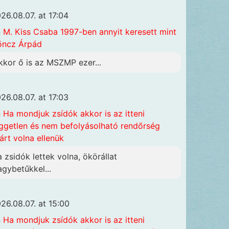
26.08.07. at 17:04
n
M. Kiss Csaba 1997-ben annyit keresett mint
öncz Árpád
kkor ő is az MSZMP ezer...
26.08.07. at 17:03
n
Ha mondjuk zsídók akkor is az itteni
ggetlen és nem befolyásolható rendőrség
járt volna ellenük
a zsidók lettek volna, ökörállat
agybetűkkel...
26.08.07. at 15:00
n
Ha mondjuk zsídók akkor is az itteni