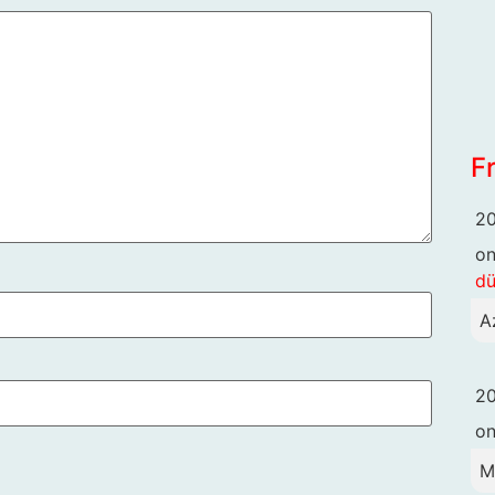
F
20
o
dü
A
20
o
M