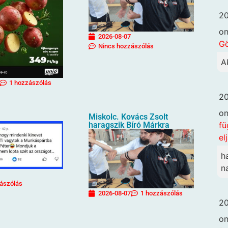
20
o
2026-08-07
G
Nincs hozzászólás
A
1 hozzászólás
20
o
Miskolc. Kovács Zsolt
fü
haragszik Bíró Márkra
el
h
n
ászólás
2026-08-07
1 hozzászólás
20
o