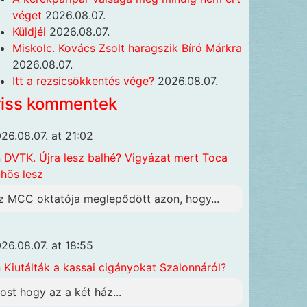
véget
2026.08.07.
Küldjél
2026.08.07.
Miskolc. Kovács Zsolt haragszik Bíró Márkra
2026.08.07.
Itt a rezsicsökkentés vége?
2026.08.07.
riss kommentek
26.08.07. at 21:02
n
DVTK. Újra lesz balhé? Vigyázat mert Toca
hös lesz
z MCC oktatója meglepődött azon, hogy...
26.08.07. at 18:55
n
Kiutálták a kassai cigányokat Szalonnáról?
ost hogy az a két ház...