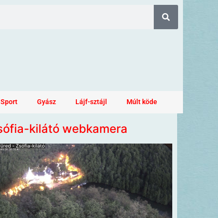
Sport
Gyász
Lájf-sztájl
Múlt köde
sófia-kilátó webkamera