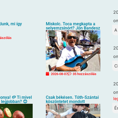
20
o
unk, mi így
Miskolc. Toca megkapta a
selyemzsinórt? Jön Bandesz
A
ászólás
20
o
C
2026-08-07
35 hozzászólás
20
o
gonya! 🥔 Ti mivel
Csak békésen. Tóth-Szántai
le
a legjobban? 😊
köszöntetet mondott
É