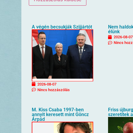
A végén becsukják Szijjártót
Nem haldokl
élünk
2026-08-07
Nincs hozz
2026-08-07
Nincs hozzászólás
M. Kiss Csaba 1997-ben
Friss újbur
annyit keresett mint Göncz
szeretitek 
Árpád