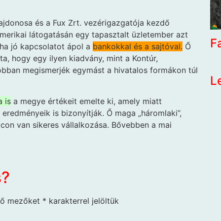
lajdonosa és a Fux Zrt. vezérigazgatója kezdő
amerikai látogatásán egy tapasztalt üzletember azt
F
 ha jó kapcsolatot ápol a
bankokkal és a sajtóval.
Ő
a, hogy egy ilyen kiadvány, mint a Kontúr,
 jobban megismerjék egymást a hivatalos formákon túl
L
 is
a megye értékeit emelte ki, amely miatt
 eredményeik is bizonyítják. Ő maga „háromlaki”,
lcon van sikeres vállalkozása. Bővebben a mai
s?
ző mezőket
*
karakterrel jelöltük