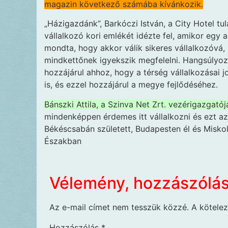
magazin következő számába kívánkozik.
„Házigazdánk”, Barkóczi István, a City Hotel tu
vállalkozó kori emlékét idézte fel, amikor egy 
mondta, hogy akkor válik sikeres vállalkozóvá,
mindkettőnek igyekszik megfelelni. Hangsúlyozt
hozzájárul ahhoz, hogy a térség vállalkozásai
is, és ezzel hozzájárul a megye fejlődéséhez.
Bánszki Attila, a Szinva Net Zrt. vezérigazgatója
mindenképpen érdemes itt vállalkozni és ezt az
Békéscsabán született, Budapesten él és Misko
Északban
Vélemény, hozzászólá
Az e-mail címet nem tesszük közzé.
A kötele
Hozzászólás
*