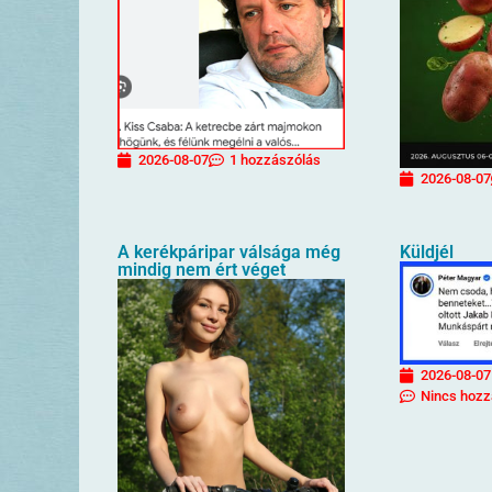
2026-08-07
1 hozzászólás
2026-08-07
A kerékpáripar válsága még
Küldjél
mindig nem ért véget
2026-08-07
Nincs hozz