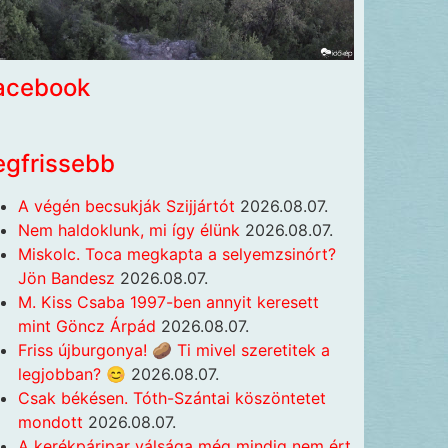
acebook
egfrissebb
A végén becsukják Szijjártót
2026.08.07.
Nem haldoklunk, mi így élünk
2026.08.07.
Miskolc. Toca megkapta a selyemzsinórt?
Jön Bandesz
2026.08.07.
M. Kiss Csaba 1997-ben annyit keresett
mint Göncz Árpád
2026.08.07.
Friss újburgonya! 🥔 Ti mivel szeretitek a
legjobban? 😊
2026.08.07.
Csak békésen. Tóth-Szántai köszöntetet
mondott
2026.08.07.
A kerékpáripar válsága még mindig nem ért