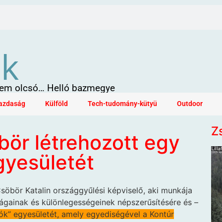
ök
 sem olcsó… Helló bazmegye
azdaság
Külföld
Tech-tudomány-kütyü
Outdoor
Z
öbör létrehozott egy
yesületét
öbör Katalin országgyűlési képviselő, aki munkája
gainak és különlegességeinek népszerűsítésére és –
k” egyesületét, amely egyediségével a Kontúr