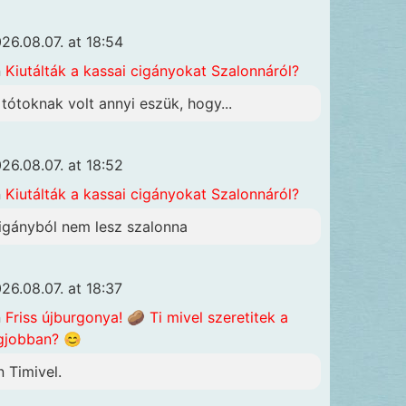
26.08.07. at 18:54
n
Kiutálták a kassai cigányokat Szalonnáról?
 tótoknak volt annyi eszük, hogy...
26.08.07. at 18:52
n
Kiutálták a kassai cigányokat Szalonnáról?
igányból nem lesz szalonna
26.08.07. at 18:37
n
Friss újburgonya! 🥔 Ti mivel szeretitek a
gjobban? 😊
n Timivel.