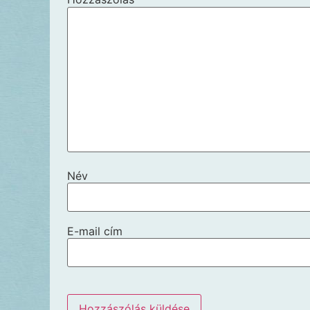
Név
E-mail cím