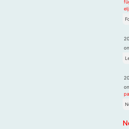
fü
el
F
20
o
L
20
o
pa
N
N